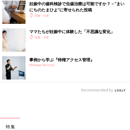
妊娠中の歯科検診で虫歯治療は可能ですか？－”まい
にちのたまひよ”に寄せられた投稿
妊娠・出産
ママたちが妊娠中に体験した「不思議な変化」
妊娠・出産
事例から学ぶ『特権アクセス管理』
PR(KeeperSecurity)
Recommended by
特集