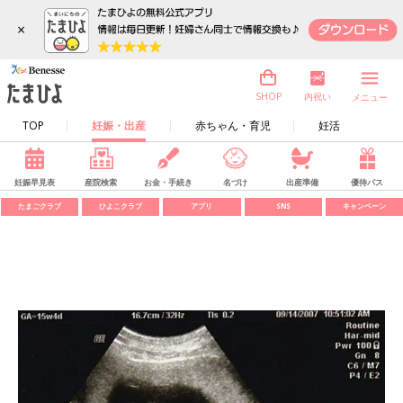
×
内祝い
SHOP
メニュー
TOP
妊娠・出産
赤ちゃん・育児
妊活
妊娠早見表
産院検索
お金・手続き
名づけ
出産準備
優待パス
たまごクラブ
ひよこクラブ
アプリ
SNS
キャンペーン