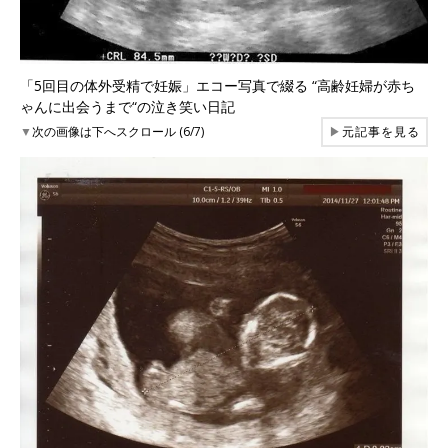
「5回目の体外受精で妊娠」エコー写真で綴る “高齢妊婦が赤ち
ゃんに出会うまで“の泣き笑い日記
▼
次の画像は下へスクロール (6/7)
▶
元記事を見る