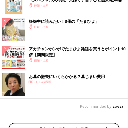
妊娠・出産
妊娠中に読みたい！3冊の「たまひよ」
妊娠・出産
アカチャンホンポでたまひよ雑誌を買うとポイント10
倍【期間限定】
妊娠・出産
お墓の撤去にいくらかかる？墓じまい費用
PR(くらしの話題)
Recommended by