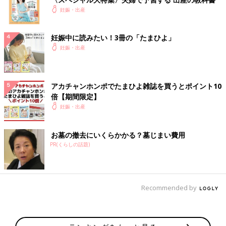
妊娠・出産
妊娠中に読みたい！3冊の「たまひよ」
妊娠・出産
アカチャンホンポでたまひよ雑誌を買うとポイント10
倍【期間限定】
妊娠・出産
お墓の撤去にいくらかかる？墓じまい費用
PR(くらしの話題)
Recommended by