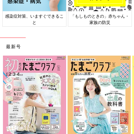
きの」赤ちゃん・
日本外来小児科学会リーフレッ
六星占術 細木
族の防災
ト検討会
最新号