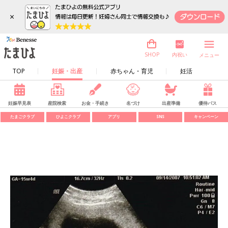
×
内祝い
SHOP
メニュー
TOP
妊娠・出産
赤ちゃん・育児
妊活
妊娠早見表
産院検索
お金・手続き
名づけ
出産準備
優待パス
たまごクラブ
ひよこクラブ
アプリ
SNS
キャンペーン