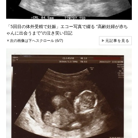
「5回目の体外受精で妊娠」エコー写真で綴る “高齢妊婦が赤ち
ゃんに出会うまで“の泣き笑い日記
▼
次の画像は下へスクロール (6/7)
▶
元記事を見る