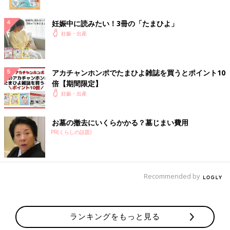
妊娠中に読みたい！3冊の「たまひよ」
妊娠・出産
アカチャンホンポでたまひよ雑誌を買うとポイント10
倍【期間限定】
妊娠・出産
お墓の撤去にいくらかかる？墓じまい費用
PR(くらしの話題)
Recommended by
ランキングをもっと見る