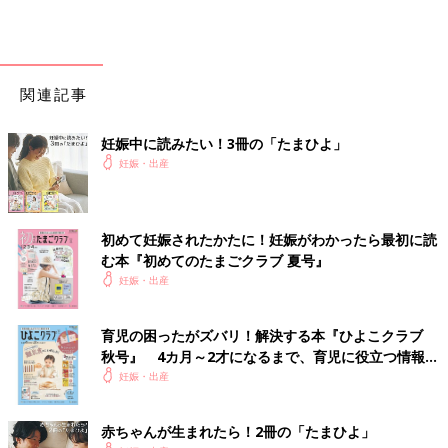
関連記事
妊娠中に読みたい！3冊の「たまひよ」
妊娠・出産
初めて妊娠されたかたに！妊娠がわかったら最初に読
む本『初めてのたまごクラブ 夏号』
妊娠・出産
育児の困ったがズバリ！解決する本『ひよこクラブ
秋号』 4カ月～2才になるまで、育児に役立つ情報が
いっぱい！
妊娠・出産
赤ちゃんが生まれたら！2冊の「たまひよ」