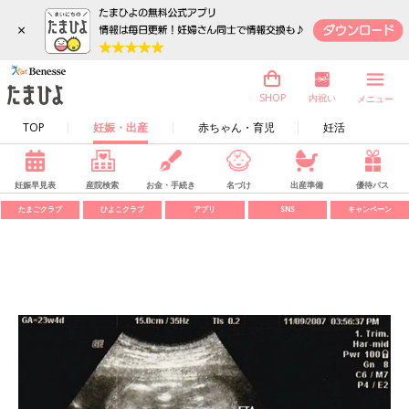
×
内祝い
SHOP
メニュー
TOP
妊娠・出産
赤ちゃん・育児
妊活
妊娠早見表
産院検索
お金・手続き
名づけ
出産準備
優待パス
たまごクラブ
ひよこクラブ
アプリ
SNS
キャンペーン