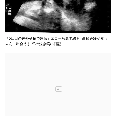
「5回目の体外受精で妊娠」エコー写真で綴る “高齢妊婦が赤ち
ゃんに出会うまで“の泣き笑い日記