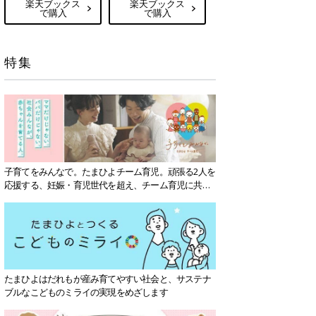
楽天ブックス
楽天ブックス
で購入
で購入
特集
子育てをみんなで。たまひよチーム育児。頑張る2人を
応援する、妊娠・育児世代を超え、チーム育児に共感
する社会を目指していきます。
たまひよはだれもが産み育てやすい社会と、サステナ
ブルなこどものミライの実現をめざします