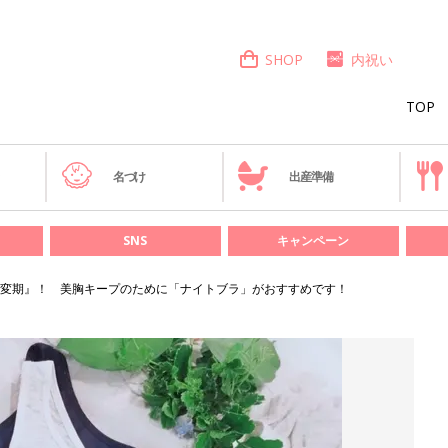
SHOP
内祝い
TOP
き
名づけ
出産準備
SNS
キャンペーン
変期』！ 美胸キープのために「ナイトブラ」がおすすめです！