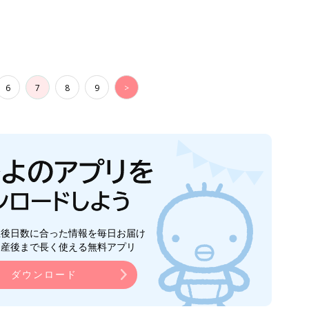
6
7
8
9
>
生後日数に合った情報を毎日お届け
ら産後まで長く使える無料アプリ
ダウンロード