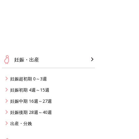
妊娠・出産
妊娠超初期 0～3週
妊娠初期 4週～15週
妊娠中期 16週～27週
妊娠後期 28週～40週
出産・分娩