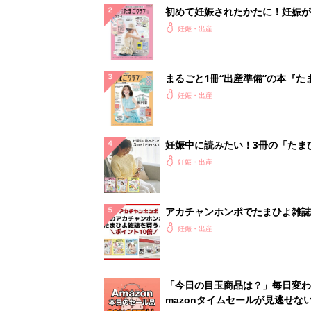
初めて妊娠されたかたに！妊娠が
ったら最初に読む本『初めてのた
妊娠・出産
クラブ 夏号』
まるごと1冊“出産準備”の本『た
クラブ 夏号』〈スペシャル大特
妊娠・出産
夫婦で予習する 出産の教科書
妊娠中に読みたい！3冊の「たま
よ」
妊娠・出産
アカチャンホンポでたまひよ雑誌
うとポイント10倍【期間限定】
妊娠・出産
「今日の目玉商品は？」毎日変わ
mazonタイムセールが見逃せな