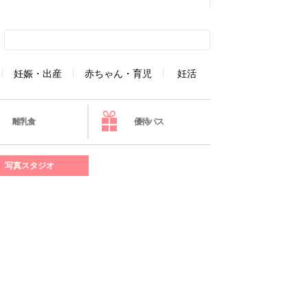
妊娠・出産
赤ちゃん・育児
妊活
離乳食
優待パス
写真スタジオ