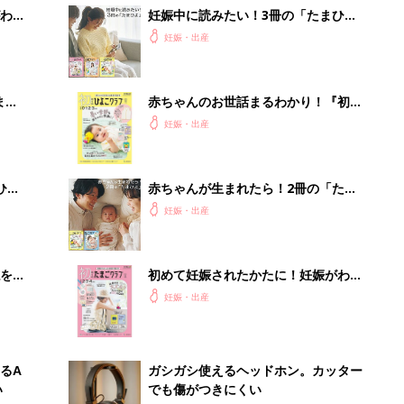
わか
妊娠中に読みたい！3冊の「たまひ
まご
よ」
妊娠・出産
まご
赤ちゃんのお世話まるわかり！『初め
集〉
てのひよこクラブ 夏号』〈巻頭大特
妊娠・出産
集〉初めての授乳がうまくいく！ お
っぱい・ミルクの基本と夏のトラブル
解決テク
ひ
赤ちゃんが生まれたら！2冊の「たま
ひよ」
妊娠・出産
を買
初めて妊娠されたかたに！妊娠がわか
ったら最初に読む本『初めてのたまご
妊娠・出産
クラブ 夏号』
るA
ガシガシ使えるヘッドホン。カッター
い
でも傷がつきにくい