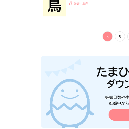
妊娠・出産
<
5
妊娠日数や
妊娠中か