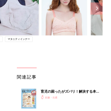
マタニティインナー
関連記事
育児の困ったがズバリ！解決する本
『ひよこクラブ 秋号』 4カ月～2才
妊娠・出産
になるまで、育児に役立つ情報がいっ
ぱい！