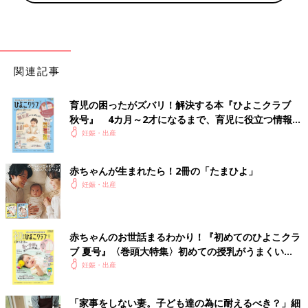
関連記事
育児の困ったがズバリ！解決する本『ひよこクラブ
秋号』 4カ月～2才になるまで、育児に役立つ情報が
いっぱい！
妊娠・出産
赤ちゃんが生まれたら！2冊の「たまひよ」
妊娠・出産
赤ちゃんのお世話まるわかり！『初めてのひよこクラ
ブ 夏号』〈巻頭大特集〉初めての授乳がうまくい
く！ おっぱい・ミルクの基本と夏のトラブル 解決テ
妊娠・出産
ク
「家事をしない妻。子ども達の為に耐えるべき？」細