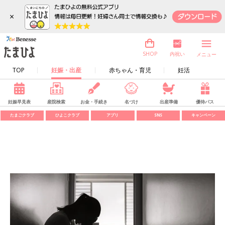
×
内祝い
SHOP
メニュー
TOP
妊娠・出産
赤ちゃん・育児
妊活
妊娠早見表
産院検索
お金・手続き
名づけ
出産準備
優待パス
たまごクラブ
ひよこクラブ
アプリ
SNS
キャンペーン