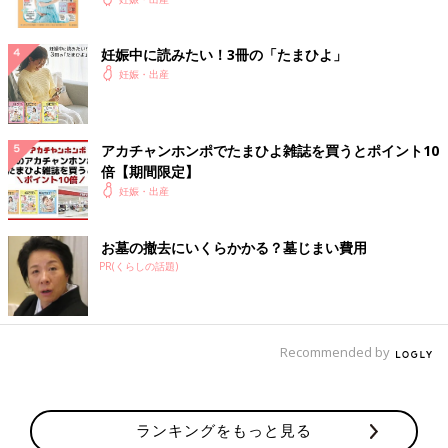
妊娠中に読みたい！3冊の「たまひよ」
妊娠・出産
アカチャンホンポでたまひよ雑誌を買うとポイント10
倍【期間限定】
妊娠・出産
お墓の撤去にいくらかかる？墓じまい費用
PR(くらしの話題)
Recommended by
ランキングをもっと見る