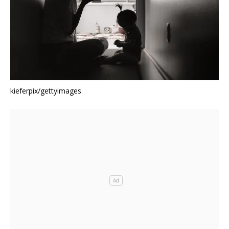
kieferpix/gettyimages