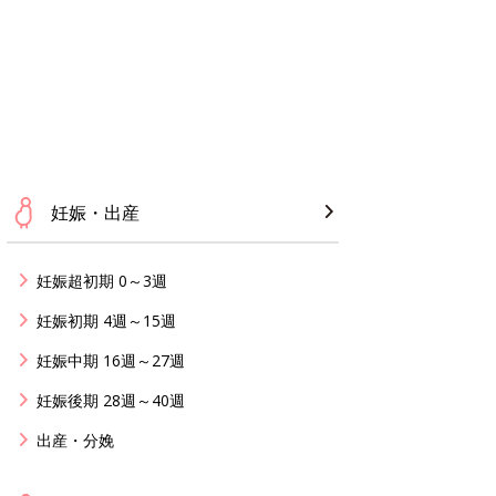
妊娠・出産
妊娠超初期 0～3週
妊娠初期 4週～15週
妊娠中期 16週～27週
妊娠後期 28週～40週
出産・分娩