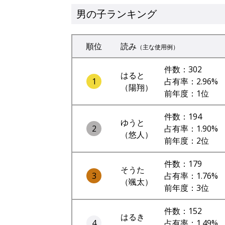
男の子ランキング
順位
読み
（主な使用例）
件数：302
はると
1
占有率：2.96%
（陽翔）
前年度：1位
件数：194
ゆうと
2
占有率：1.90%
（悠人）
前年度：2位
件数：179
そうた
3
占有率：1.76%
（颯太）
前年度：3位
件数：152
はるき
4
占有率：1.49%