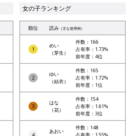
女の子ランキング
順位
読み
（主な使用例）
件数：166
めい
1
占有率：1.73%
（芽生）
前年度：4位
件数：165
ゆい
2
占有率：1.72%
（結衣）
前年度：1位
件数：154
はな
3
占有率：1.61%
（花）
前年度：3位
件数：148
あおい
4
占有率：1.55%