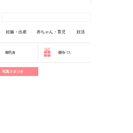
妊娠・出産
赤ちゃん・育児
妊活
離乳食
優待パス
写真スタジオ