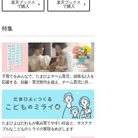
楽天ブックス
楽天ブックス
で購入
で購入
特集
子育てをみんなで。たまひよチーム育児。頑張る2人を
応援する、妊娠・育児世代を超え、チーム育児に共感
する社会を目指していきます。
たまひよはだれもが産み育てやすい社会と、サステナ
ブルなこどものミライの実現をめざします