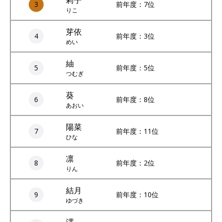
3
前年度：7位
りこ
芽依
4
前年度：3位
めい
紬
5
前年度：5位
つむぎ
葵
6
前年度：8位
あおい
陽菜
7
前年度：11位
ひな
凛
8
前年度：2位
りん
結月
9
前年度：10位
ゆづき
澪