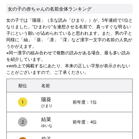
女の子の赤ちゃんの名前全体ランキング
女の子では「陽葵」（主な読み「ひまり」）が、5年連続で1位と
なりました。“ひまわり”を連想させる名前で、真っすぐな明るい
子にという願いが込められていると思われます。また、男の子と
同様に「紬」「葵」「凛」「澪」など漢字一文字の名前の人気が
うかがえます。
※同一漢字の組み合わせで複数の読みがある場合、最も多い読み
を紹介しています。
※web上で掲載するにあたり、本来の正しい字形が表示されない
ことがございますので、ご了承ください。
順位
名前
陽葵
1
前年度：1位
ひまり
結菜
2
前年度：4位
ゆいな
莉子