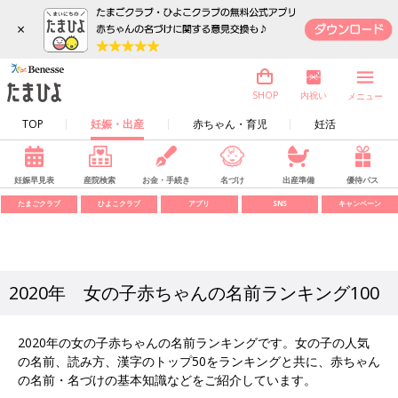
×
内祝い
SHOP
メニュー
TOP
妊娠・出産
赤ちゃん・育児
妊活
妊娠早見表
産院検索
お金・手続き
名づけ
出産準備
優待パス
たまごクラブ
ひよこクラブ
アプリ
SNS
キャンペーン
2020年 女の子赤ちゃんの名前ランキング100
2020年の女の子赤ちゃんの名前ランキングです。女の子の人気
の名前、読み方、漢字のトップ50をランキングと共に、赤ちゃん
の名前・名づけの基本知識などをご紹介しています。