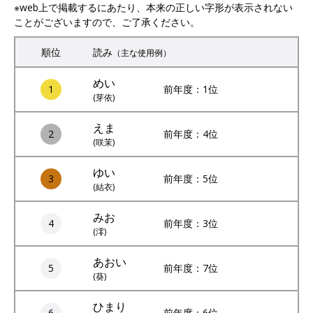
※web上で掲載するにあたり、本来の正しい字形が表示されない
ことがございますので、ご了承ください。
順位
読み
（主な使用例）
めい
1
前年度：1位
(芽依)
えま
2
前年度：4位
(咲茉)
ゆい
3
前年度：5位
(結衣)
みお
4
前年度：3位
(澪)
あおい
5
前年度：7位
(葵)
ひまり
6
前年度：6位