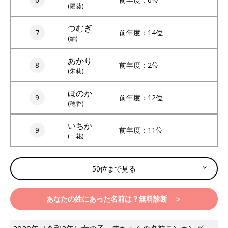
(陽葵)
つむぎ
7
前年度：14位
(紬)
あかり
8
前年度：2位
(朱莉)
ほのか
9
前年度：12位
(穂香)
いちか
9
前年度：11位
(一花)
50位まで見る
あなたの姓にあった名前は？無料診断 ＞