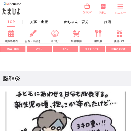
内祝い
SHOP
メニュー
TOP
妊娠・出産
赤ちゃん・育児
妊活
妊娠早見表
お金・手続き
名づけ
出産準備
離乳食
優待パス
雑誌・書籍
アプリ
SNS
キャンペーン
写真スタジオ
腱鞘炎