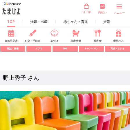
内祝い
SHOP
メニュー
TOP
妊娠・出産
赤ちゃん・育児
妊活
妊娠早見表
お金・手続き
名づけ
出産準備
離乳食
優待パス
雑誌・書籍
アプリ
SNS
キャンペーン
写真スタジオ
野上秀子 さん