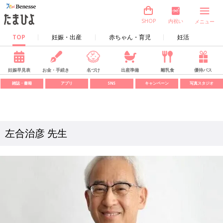
内祝い
SHOP
メニュー
TOP
妊娠・出産
赤ちゃん・育児
妊活
妊娠早見表
お金・手続き
名づけ
出産準備
離乳食
優待パス
雑誌・書籍
アプリ
SNS
キャンペーン
写真スタジオ
左合治彦 先生