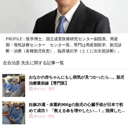
PROFILE：医学博士。国立成育医療研究センター副院長、周産
期・母性診療センター センター長。専門は周産期医学、胎児診
断・治療（各種胎児疾患）、臨床遺伝学（とくに出生前診断）。
左合治彦 先生に関する記事一覧
おなかの赤ちゃんにもし病気が見つかったら…。胎児
治療最前線【専門医】
赤ちゃん・育児
妊娠25週・体重約900gの胎児の心臓手術が日本で初
めて成功！ 「救える命を増やしたい…！」指揮した医
師の想いを聞く
赤ちゃん・育児