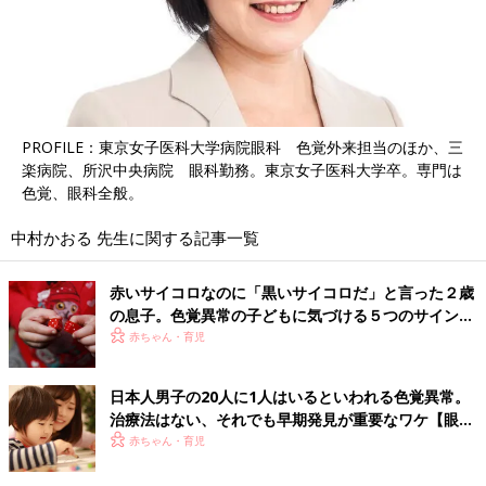
PROFILE：東京女子医科大学病院眼科 色覚外来担当のほか、三
楽病院、所沢中央病院 眼科勤務。東京女子医科大学卒。専門は
色覚、眼科全般。
中村かおる 先生に関する記事一覧
赤いサイコロなのに「黒いサイコロだ」と言った２歳
の息子。色覚異常の子どもに気づける５つのサインと
は？【眼科医】
赤ちゃん・育児
日本人男子の20人に1人はいるといわれる色覚異常。
治療法はない、それでも早期発見が重要なワケ【眼科
医】
赤ちゃん・育児