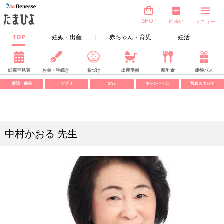
内祝い
SHOP
メニュー
TOP
妊娠・出産
赤ちゃん・育児
妊活
妊娠早見表
お金・手続き
名づけ
出産準備
離乳食
優待パス
雑誌・書籍
アプリ
SNS
キャンペーン
写真スタジオ
中村かおる 先生