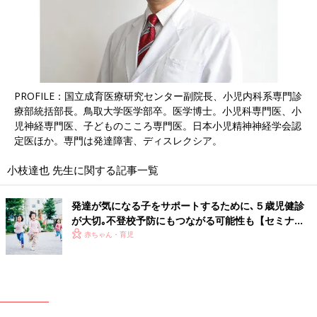
PROFILE：国立成育医療研究センター副院長、小児内科系専門診
療部統括部長。鳥取大学医学部卒。医学博士。小児科専門医、小
児神経専門医、子どものこころ専門医。日本小児精神神経学会認
定医ほか。専門は発達障害、ディスレクシア。
小枝達也 先生に関する記事一覧
発達が気になる子をサポートするために､５歳児健診
が大切｡不登校予防にもつながる可能性も【セミナー
リポート】
赤ちゃん・育児