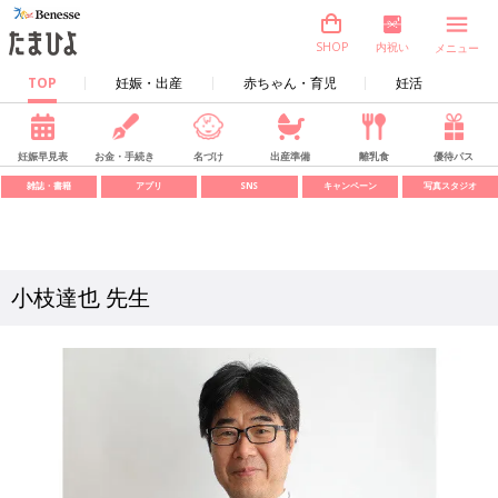
内祝い
SHOP
メニュー
TOP
妊娠・出産
赤ちゃん・育児
妊活
妊娠早見表
お金・手続き
名づけ
出産準備
離乳食
優待パス
雑誌・書籍
アプリ
SNS
キャンペーン
写真スタジオ
小枝達也 先生