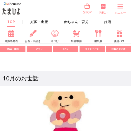
内祝い
SHOP
メニュー
TOP
妊娠・出産
赤ちゃん・育児
妊活
妊娠早見表
お金・手続き
名づけ
出産準備
離乳食
優待パス
雑誌・書籍
アプリ
SNS
キャンペーン
写真スタジオ
10月のお世話