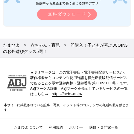
妊娠中から産後まで長く使える無料アプリ
無料ダウンロード
たまひよ
赤ちゃん・育児
即購入！子どもが喜ぶ3COINS
のお外遊びグッズ5選！
ＡＢＪマークは、この電子書店・電子書籍配信サービスが、
著作権者からコンテンツ使用許諾を得た正規版配信サービス
であることを示す登録商標（登録番号 第11091000号）です。
ABJマークの詳細、ABJマークを掲示しているサービスの一覧
はこちら→
https://aebs.or.jp/
本サイトに掲載されている記事・写真・イラスト等のコンテンツの無断転載を禁じま
す。
たまひよについて
利用規約
ポリシー
医師・専門家一覧