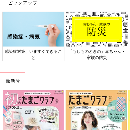
ピックアップ
感染症対策、いますぐできるこ
「もしものときの」赤ちゃん・
と
家族の防災
最新号
出典：Instagramアカウント「y.goo_i」
Y.GRAMさんが3COINSで購入したのはトイワゴン。色違いで2つ
購入したみたいですよ。ハンドルと車輪がついているのでお子さ
んでも簡単にトイワゴンの移動ができますね。サイズ感もよく淡
い色味もかわいくてすっかりお気に入りに。おうち用とお外用
や、兄弟1つずつなど複数買いしても用途が多そうですね。