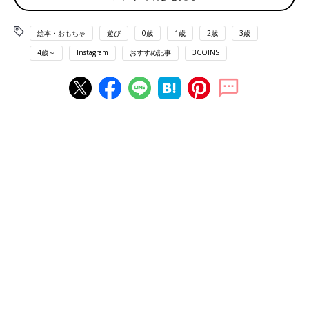
絵本・おもちゃ
遊び
0歳
1歳
2歳
3歳
4歳～
Instagram
おすすめ記事
3COINS
出典：Instagramアカウント「yukatechi.17」
3COINSで発売中のこちらはアイスクリームが特徴的な砂遊びセ
ット。砂遊びの必需品であるバケツに、たくさんのアイスクリー
ムとスコップがセットになっていてとてもかわいいですよね。よ
くみるとバケツの蓋もアイスクリームモチーフに！ゆかさんは砂
場ではなく、あえておうち遊び用にするみたいです。
今年こそは即買い！砂遊びセットMIX