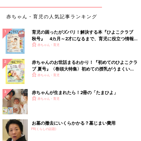
赤ちゃん・育児の人気記事ランキング
育児の困ったがズバリ！解決する本『ひよこクラブ
秋号』 4カ月～2才になるまで、育児に役立つ情報が
いっぱい！
赤ちゃん・育児
赤ちゃんのお世話まるわかり！『初めてのひよこクラ
ブ 夏号』〈巻頭大特集〉初めての授乳がうまくい
出典：Instagramアカウント「rianamama.0504」
く！ おっぱい・ミルクの基本と夏のトラブル 解決テ
赤ちゃん・育児
こちらはスコップやジョウロ、小型レーキ、バケツ、砂型と盛り
ク
だくさんな砂場セット。
3COINS
去年発売されたときには、
赤ちゃんが生まれたら！2冊の「たまひよ」
rianamama.0504さんが購入を迷っていたらあっという間に売れ
赤ちゃん・育児
切れちゃったんだとか。今回再販されたのを知って即買いに行っ
たそうですよ。
お墓の撤去にいくらかかる？墓じまい費用
バケツの代わりにダンプもあり！クルマ砂遊びセッ
PR(くらしの話題)
ト