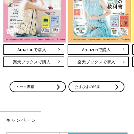
指名買い！3COINSのおめかしKIDSウェ
ア4選
おしゃれで便利なアイテムを数多く展開してい
る3COINS。そんな3COINSから、キッズ用のお
めかしウェアが発売されているとネットで話題
になっているようです。今回はInstagramに投
稿されている、キッズ用おめかしウェアをご紹
3COINSで買えるお外遊びアイテムをご紹介しました。これから
介します。
だんだんと気温も暖かくなってくるので、公園に行ったりなどお
Amazonで購入
Amazonで購入
外で遊ぶ機会も増えてきますよね。3COINSのキッズ用おもちゃ
楽天ブックスで購入
楽天ブックスで購入
ならコスパもいいのでオススメです。
(文：冬白朱)
※記事内の価格はすべて税抜き、2021年3月時点のものです。
ムック書籍
たまひよの絵本
※記事内容でご紹介している投稿、リンク先は、削除される場合
があります。あらかじめご了承ください。
※記事の内容は記載当時の情報であり、現在と異なる場合があり
ます。
キャンペーン