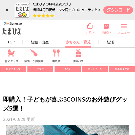
×
内祝い
SHOP
メニュー
TOP
妊娠・出産
赤ちゃん・育児
妊活
育児グッズ
病気・予防接種
離乳食
優待パス
ひよこクラブ
アプリ
SNS
キャンペーン
写真スタジオ
即購入！子どもが喜ぶ3COINSのお外遊びグッ
ズ5選！
2021/03/29
更新