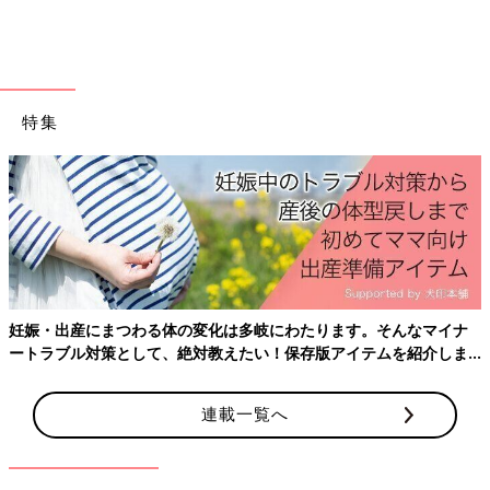
特集
出典：Instagramアカウント「yuikitiiii」
この商品を知ってYUIさんが3COINSに即買いしにいったのは、
魔法のステッキのようなこちら。なんとステッキ部分のボタンを
押すと自動でシャボン玉が！姉妹で一緒に使えるように2つ購入
したそうですよ。こちらは500円商品だとのことです。
用途多数！複数欲しいトイワゴン
妊娠・出産にまつわる体の変化は多岐にわたります。そんなマイナ
ートラブル対策として、絶対教えたい！保存版アイテムを紹介しま
す。
連載一覧へ