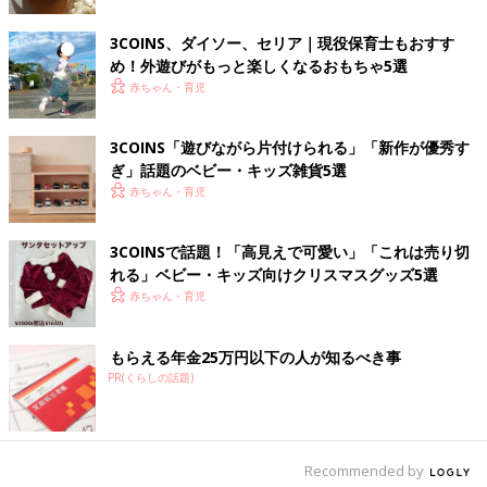
いとままさんが3COINSで購入したのは、ダンプカーが存在感抜
群な砂遊びセット。セット内容はダンプ、小型レーキ、スコッ
3COINS、ダイソー、セリア｜現役保育士もおすす
プ、ジョウロ、船の砂型。ダンプに砂を乗せたり降ろしたりとて
め！外遊びがもっと楽しくなるおもちゃ5選
も楽しく遊べそうですよね。
赤ちゃん・育児
気分は魔法少女！シャボンガンスティックタイプ
3COINS「遊びながら片付けられる」「新作が優秀す
ぎ」話題のベビー・キッズ雑貨5選
赤ちゃん・育児
3COINSで話題！「高見えで可愛い」「これは売り切
れる」ベビー・キッズ向けクリスマスグッズ5選
赤ちゃん・育児
もらえる年金25万円以下の人が知るべき事
PR(くらしの話題)
Recommended by