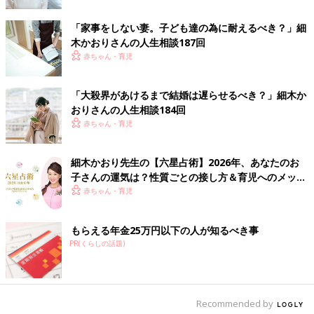
月にテレビ初出演を果たし、同年5月には初の冠番組を持ち、大
きな反響を得る。講演会の予定などは
「家事をしない妻。子ども達の為に耐えるべき？」細
公式ホームページ
木かおりさんの人生相談187回
officehosoki.com
に掲載、日々の活動は
インスタグラム
赤ちゃん・育児
（kaori_hosoki_official）
に配信。
細木かおり 親と子の六星占術
「大殺界があけるまで結婚は遅らせるべき？」細木か
おりさんの人生相談184回
細木かおり先生への相談を募集します！
赤ちゃん・育児
ご自身のこと、子育てのこと、パートナーとのこと、ママ友との
細木かおり先生の【六星占術】2026年、あなたのお
こと、仕事のことなど、たまひよ読者皆さんの様々な悩みに対し
子さんの運気は？性質ごとの接し方＆育児へのメッセ
て、【六星占術】をもとに細木かおり先生からアドバイスをいた
ージ
赤ちゃん・育児
だけます。いただいた相談内容から先生が選んだお悩みにアドバ
イスをいただき、たまひよの記事として公開される予定です。
もらえる年金25万円以下の人が知るべき事
※すべてのお悩みにお答えすることはできませんのでご了承くだ
PR(くらしの話題)
さい。
※個人が特定できるような内容は入力しないでください。
Recommended by
回答フォーム