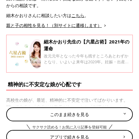
からの相談です。
細木かおりさんに相談したい方は
こちら
。
親と子の相性を見る！（別サイトに遷移します）
細木かおり先生の【六星占術】2021年の
運命
改元元年となった今年も残すところあとわずか
となり、いよいよ来年は2020年。妊娠・出産や
子育てで生活が大きく変わった人も多いのでは
ないでしょうか。 今回、六星占術で有名な細木
かおり先生に、あなたの来年がどんな年になる
精神的に不安定な娘が心配です
か運命星ごとに教えてもらいました。
高校生の娘が、最近、精神的に不安定で泣いてばかりいます。
聞いてみると「自分には教養がない」とか「知識がない」とか
「何も取り柄がない」などの悩みがあるようです。
このまま続きを見る
一番引っ掛かってることは「悩みを誰にも言えない」とのこと。
ずっと悩んでいます。
サクサク読める！お気に入り記事を登録可能
学校がイヤとか友達と上手くいっていないとか、そういうことで
アプリで続きを見る