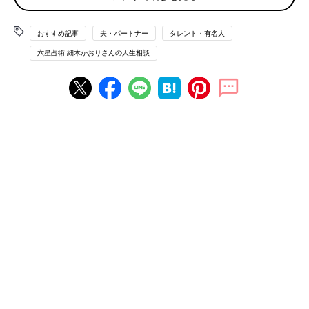
はなく、自分の心の悩みのようです。学校には行ったり行かなか
ったりで、全く行けないという訳ではありません。私の所に来た
らなるべく話を聞いたり、側にいてあげたり気持ちを共感したり
おすすめ記事
夫・パートナー
タレント・有名人
励ましたりしていますが、状況は変わりません。今年は天王星人
六星占術 細木かおりさんの人生相談
（＋）は良い運気だと思うのですが、どうしてこんなに悩んでい
るのかとても心配です。どうかアドバイスお願い致します。
（国：女性）
相談者 土星人－
娘 天王星人＋
娘さんが自信を持って行動できるようサポートして
あげて
まず、娘さんの運命星である天王星人は、壮大な夢をみたり、理
想を追いかけたりしない現実主義者。見た目以上に頑固者で視野
も狭くなりがちなところがあるため、目に見える結果を出せずに
いる自分に対し、自信を失ってしまっているのかもしれません。
しかし、これはまさに自分自身との戦い。いくらあなたが共感し