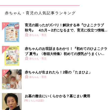
たり励ましたりしたところで、娘さんが納得する結果が伴わない
限り、悩みを解消することはできません。ですから、ただ話を聞
赤ちゃん・育児の人気記事ランキング
くだけではなく、なぜ自分には知識がないと思ったのか、どのよ
うなシチュエーションでそう思ったのかなどをさらに深堀し、娘
さんが自分の問題解決に向けてどうすれば前進できるのか、きっ
育児の困ったがズバリ！解決する本『ひよこクラブ
秋号』 4カ月～2才になるまで、育児に役立つ情報が
かけを掴むためには何をしてあげたらいいのかなどを一緒に考え
いっぱい！
赤ちゃん・育児
てあげると良いでしょう。
また、たとえ運気がよくても、行動しなければその良い運気の波
赤ちゃんのお世話まるわかり！『初めてのひよこクラ
に乗ることはできません。良い運気の時こそ、勇気を持って一歩
ブ 夏号』〈巻頭大特集〉初めての授乳がうまくい
踏み出すことが大切なのです。娘さんが自信を持って行動できる
く！ おっぱい・ミルクの基本と夏のトラブル 解決テ
赤ちゃん・育児
よう本人が望む学びを深められるようなサポートを是非してあげ
ク
てください。母親として何もしてあげられない状況はとてももど
赤ちゃんが生まれたら！2冊の「たまひよ」
かしいとは思いますが、たとえ小さなことでも、「できた」「進
赤ちゃん・育児
んでいる」という実感が持てれば、それが自信となり、娘さんの
気持ちも少しずつ晴れていくはずです。
細木かおり先生
お墓の撤去にいくらかかる？墓じまい費用
PR(くらしの話題)