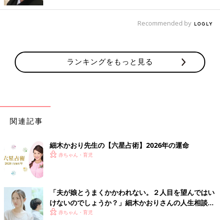
Recommended by
ランキングをもっと見る
関連記事
細木かおり先生の【六星占術】2026年の運命
一男二女の母。細木数子のマネージャー兼アシスタントを経て、
赤ちゃん・育児
六星占術の継承者に。母・数子の意思を継承し、個人鑑定と「六
星占術をヒントにより幸せな人生を」を柱とした講演会を行い、
さまざまな世代に、六星占術をどのように活かせるかを伝えてい
「夫が娘とうまくかかわれない。２人目を望んではい
る。著書に『六星占術によるあなたの運命』、ほかに母・数子と
けないのでしょうか？」細木かおりさんの人生相談
の共著で『新版 幸せになるため先祖の祀り方』『六星占術によ
183回
赤ちゃん・育児
るあなたの宿命』（すべて飛鳥新社刊）がある。また、2019年2