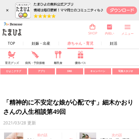
×
内祝い
SHOP
メニュー
TOP
妊娠・出産
赤ちゃん・育児
妊活
育児グッズ
病気・予防接種
離乳食
優待パス
ひよこクラブ
アプリ
SNS
キャンペーン
写真スタジオ
「精神的に不安定な娘が心配です」細木かおり
さんの人生相談第49回
2021/03/28
更新
前の話
次の話