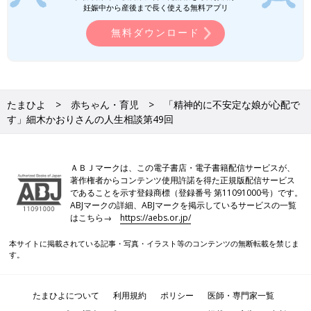
妊娠中から産後まで長く使える無料アプリ
無料ダウンロード
たまひよ
赤ちゃん・育児
「精神的に不安定な娘が心配で
す」細木かおりさんの人生相談第49回
ＡＢＪマークは、この電子書店・電子書籍配信サービスが、
著作権者からコンテンツ使用許諾を得た正規版配信サービス
であることを示す登録商標（登録番号 第11091000号）です。
ABJマークの詳細、ABJマークを掲示しているサービスの一覧
はこちら→
https://aebs.or.jp/
本サイトに掲載されている記事・写真・イラスト等のコンテンツの無断転載を禁じま
す。
たまひよについて
利用規約
ポリシー
医師・専門家一覧