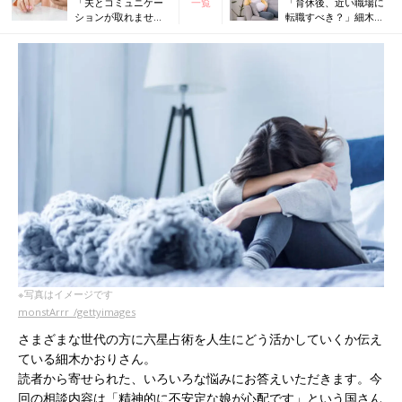
「夫とコミュニケー
一覧
「育休後、近い職場に
ションが取れませ
転職すべき？」細木か
ん」細木かおりさん
おりさんの人生相談第
の人生相談第48回
50回
※写真はイメージです
monstArrr_/gettyimages
さまざまな世代の方に六星占術を人生にどう活かしていくか伝え
ている細木かおりさん。
読者から寄せられた、いろいろな悩みにお答えいただきます。今
回の相談内容は「精神的に不安定な娘が心配です」という国さん