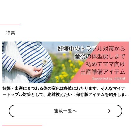
前の話
次の話
「夫とコミュニケー
一覧
「育休後、近い職場に
ションが取れませ
転職すべき？」細木か
特集
ん」細木かおりさん
おりさんの人生相談第
の人生相談第48回
50回
妊娠・出産にまつわる体の変化は多岐にわたります。そんなマイナ
ートラブル対策として、絶対教えたい！保存版アイテムを紹介しま
す。
連載一覧へ