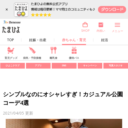
×
内祝い
SHOP
メニュー
TOP
妊娠・出産
赤ちゃん・育児
妊活
育児グッズ
病気・予防接種
離乳食
優待パス
ひよこクラブ
アプリ
SNS
キャンペーン
写真スタジオ
シンプルなのにオシャレすぎ！カジュアル公園
コーデ4選
2021/04/05
更新