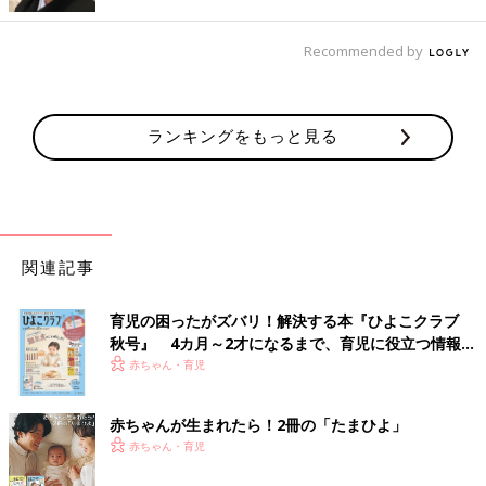
アルコーデ、カッコいいです！
Recommended by
マウンテンパーカーでモノトーンコーデ
ランキングをもっと見る
関連記事
育児の困ったがズバリ！解決する本『ひよこクラブ
秋号』 4カ月～2才になるまで、育児に役立つ情報が
いっぱい！
赤ちゃん・育児
赤ちゃんが生まれたら！2冊の「たまひよ」
赤ちゃん・育児