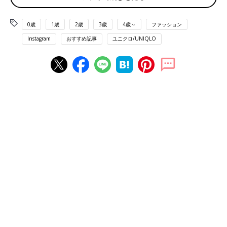
0歳
1歳
2歳
3歳
4歳～
ファッション
Instagram
おすすめ記事
ユニクロ/UNIQLO
出典：Instagramアカウント「can1122_」
キャンさんはavailでゲットしたチェックシャツ&ロンTに、しま
むらのパンツを合わせたコーデを。ゆるっとしたラフなお洋服が
大好きとのこと。チェックシャツがコーデのポイントになってい
て素敵ですね。公園やお出かけにもバッチリ！
ワントーンカラーで親子コーデ！