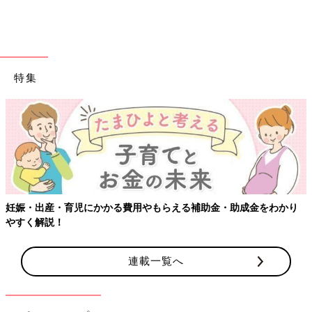
特集
妊娠・出産・育児にかかる費用やもらえる補助金・助成金をわかり
やすく解説！
出典：Instagramアカウント「annaaaaa423」
Annaさんはこちらの春らしいカジュアルコーデを。ユニクロの
連載一覧へ
コットンロングシャツテールTとナイキのシューズが春らしく爽
やかな雰囲気に！同じくユニクロのスウェットパンツでラフに仕
上がっていますね。娘さんとピンクカラーで合わせたリンクコー