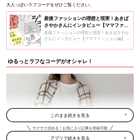
大人っぽいラフコーデをぜひご覧ください。
産後ファッションの理想と現実！あきば
さやかさんにインタビュー【ママファッ
ション編】
産後ファッションの理想と現実！あきばさやか
さんにインタビュー【ママファッション編】 イ
ンスタグラムのフォロワーが5万人超えのイラ
ストレーター・あきばさやかさんは、夫と息子
のおっくん（2才）と3人暮らし。イラストレー
ゆるっとラフなコーデがオシャレ！
ターの仕事のかたわら、SNSやブログでは育児
日記を中心に更新しています。まっすぐで一生
懸命、ちょっとおっちょこちょいなあきばさや
かさんが描く育児漫画は、親近感たっぷりでク
スツと笑えるものばかり。 インタビューの前編
【出産・育児編】では、あきばさやかさんの妊
娠や出産、育児中のエピソードをお聞きしまし
た。後編【ママファッション編】では、以前か
らオシャレ迷子というあきばさやかさんが産後
このまま続きを見る
のオシャレで悩んだことや、育児中のファッシ
ョン事情を教えてもらいました。
サクサク読める！お気に入り記事を登録可能
アプリで続きを見る