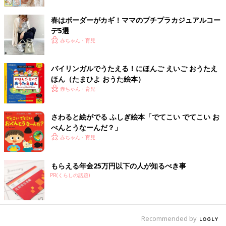
春はボーダーがカギ！ママのプチプラカジュアルコー
デ5選
赤ちゃん・育児
出典：Instagramアカウント「risa_1113_wear」
バイリンガルでうたえる！にほんご えいご おうたえ
riSa.さんは大人っぽいラフコーデで。マウンテンパーカーはリッ
ほん（たまひよ おうた絵本）
プスターでゲット。ロゴTと黒のパンツでシンプルカジュアルに
赤ちゃん・育児
まとめたそう。モノトーンコーデが好きとのことで、とってもお
似合いです！まだ肌寒い時期にも着られそうなコーデですね。
さわると絵がでる ふしぎ絵本「でてこい でてこい お
べんとうなーんだ？」
ピンクカラーで親子リンクコーデ
赤ちゃん・育児
もらえる年金25万円以下の人が知るべき事
PR(くらしの話題)
Recommended by