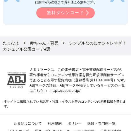
妊娠中から産後まで長く使える無料アプリ
無料ダウンロード
たまひよ
赤ちゃん・育児
シンプルなのにオシャレすぎ！
カジュアル公園コーデ4選
ＡＢＪマークは、この電子書店・電子書籍配信サービスが、
著作権者からコンテンツ使用許諾を得た正規版配信サービス
であることを示す登録商標（登録番号 第11091000号）です。
ABJマークの詳細、ABJマークを掲示しているサービスの一覧
はこちら→
https://aebs.or.jp/
本サイトに掲載されている記事・写真・イラスト等のコンテンツの無断転載を禁じま
す。
たまひよについて
利用規約
ポリシー
医師・専門家一覧