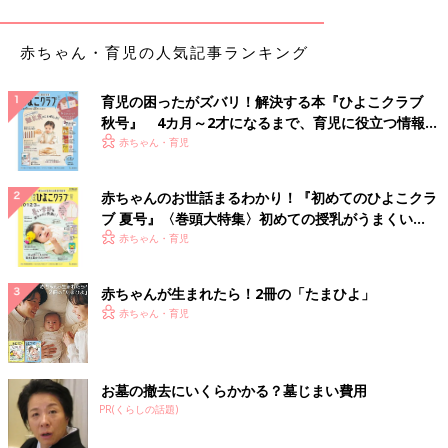
赤ちゃん・育児の人気記事ランキング
育児の困ったがズバリ！解決する本『ひよこクラブ
秋号』 4カ月～2才になるまで、育児に役立つ情報が
いっぱい！
赤ちゃん・育児
赤ちゃんのお世話まるわかり！『初めてのひよこクラ
ブ 夏号』〈巻頭大特集〉初めての授乳がうまくい
く！ おっぱい・ミルクの基本と夏のトラブル 解決テ
赤ちゃん・育児
ク
赤ちゃんが生まれたら！2冊の「たまひよ」
赤ちゃん・育児
出典：Instagramアカウント「hk__908」
お墓の撤去にいくらかかる？墓じまい費用
SAYAさんは息子さんと親子コーデを。トップスは
ユニクロ
、パ
PR(くらしの話題)
ンツは古着屋、靴はVANSだそう。全身ホワイトで合わせたワン
トーンコーデに！春らしく爽やかな雰囲気ですね。上品なカジュ