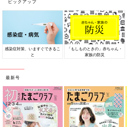
ピックアップ
デ、とっても素敵です！
脱ぎ履きラクラク♪たまひよgrammerた
ちの#お気に入りのシューズ
脱ぎ履きラクラク♪たまひよgrammerたちの#
お気に入りのシューズ 外出自粛が続き気軽にお
出かけができない昨今ですが、必要最低限のお
買い物のときぐらいはおしゃれを楽しみたいで
感染症対策、いますぐできるこ
「もしものときの」赤ちゃん・
すよね。今回はたまひよgrammer たちの#お気
ママのカジュアル公園コーデはどれもオシャレで素敵でしたね。
と
家族の防災
に入りのシューズをご紹介します。妊娠中・子
シンプルな組み合わせだったので気軽にマネしやすいところもポ
育て中、どちらの方が見ても参考になるアイテ
イントです。ぜひママもお子さんも楽しくオシャレして、公園な
ムが満載です♪
どたくさんお出かけしてみてくださいね。
(文・水川ちさ)
最新号
※記事内容でご紹介している投稿、リンク先は、削除される場合
があります。あらかじめご了承ください。
※記事の内容は記載当時の情報であり、現在と異なる場合があり
ます。