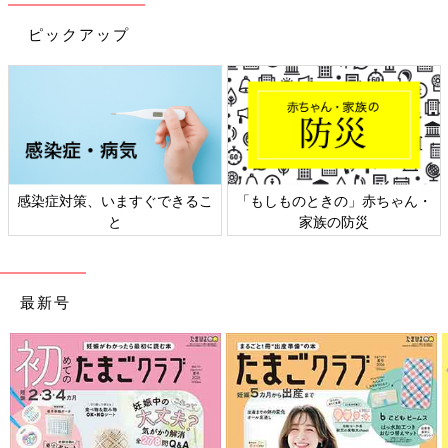
シューズは、やはり機動性重視のペタンコ靴です。去年買った
HARUTAのスポックシューズは、履きやすくて楽なのにきちんと
ピックアップ
感があるので重宝しています」
子育てママの味方！リュックコーデいろいろ
しものときの」赤ちゃん・
日本外来小児科学会リーフレッ
六星占
家族の防災
ト検討会
最新号