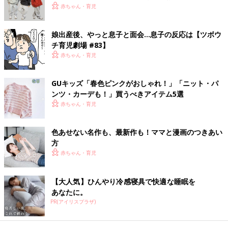
5選
赤ちゃん・育児
娘出産後、やっと息子と面会…息子の反応は【ツボウ
チ育児劇場 #83】
赤ちゃん・育児
GUキッズ「春色ピンクがおしゃれ！」「ニット・パ
ンツ・カーデも！」買うべきアイテム5選
赤ちゃん・育児
色あせない名作も、最新作も！ママと漫画のつきあい
方
赤ちゃん・育児
【大人気】ひんやり冷感寝具で快適な睡眠を
あなたに。
PR(アイリスプラザ)