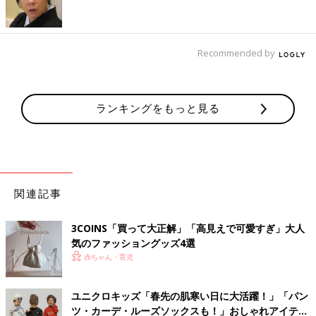
大活躍のシャツワンピ！体型カーバー＆授乳も◎
Recommended by
――息子さんが
0才
〜1才、よく着ていた服はどんな服ですか？
ランキングをもっと見る
「とにかく
授乳
しやすさと体型カバー（産後すごく太ったので）
がテーマでした。一番優秀だったのはシャツワンピ。前開きで授
乳しやすく、ゆるっと体型カバーしてくれる上に、前を開けて着
たり、ベルトをしたり、上からニットを着たり……と着こなしの
幅が広くてかなり助けられました」
関連記事
シャツワンピが万能すぎてつい…
3COINS「買って大正解」「高見えで可愛すぎ」大人
気のファッショングッズ4選
赤ちゃん・育児
ユニクロキッズ「春先の肌寒い日に大活躍！」「パン
ツ・カーデ・ルーズソックスも！」おしゃれアイテム