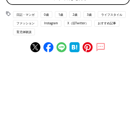
編では、あきばさやかさんの妊娠や出産、育児
――もともとファッションに興味があるのに“オシャレ迷子”にな
中のエピソードをお聞きしました。
日記・マンガ
0歳
1歳
2歳
3歳
ライフスタイル
りがちというあきばさやかさん。産後に直面したオシャレの理想
と現実についてお聞かせください。
ファッション
Instagram
X（旧Twitter）
おすすめ記事
育児体験談
「SNSでは産後すぐからおしゃれをしているキラキラママが溢れ
ていましたが、実際育児が始まってみると自分にはそんな時間も
気力も体力もお金もなく、しかも“自分は二の次にして育児をす
るのがいい母親”というような思い込みがあって、自分のことを
後回しにしていました。
ボサボサの髪とクタクタの部屋着で１日中すごし、鏡に写る自分
を見てはげんなりした気持ちになっていました」
雑誌のキラキラママがまぶしすぎ！！