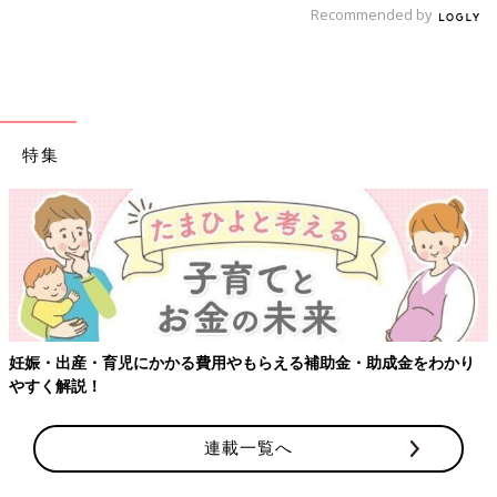
Recommended by
――息子さん2才の現在、どんな服をよく着ていますか？
「授乳が終わり、今年本気のダイエットで産後太りもようやく解
消したので、今はかなり自由です！！！
ただ、2歳7ヶ月の息子がどんどんアクティブになり、公園でダッ
特集
シュしたり遊具によじ登ったり……ということがより多くなった
ので、アクティブに動けるパンツスタイルが多くなりました。
（夏場は逆にすぐ水遊びできるようにスカートばかりでした）」
息子が大きくなり、小さめリュックもOKに。
――よく使うバッグやシューズはどんなものが多いですか？
助金・助成金をわかり
【ワクチン接種できるものも】妊婦の感染症
「息子は体重が15kg近くなってもまだまだ抱っこしてほしがる
ので、基本はずっとリュックです。でも離乳食を持ち歩かなくて
良くなったぶん、小さめリュックでもお出かけできるようになり
連載一覧へ
ました。（幼児食になり外で食べられるものも増えたので）