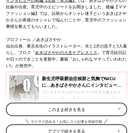
インタビューの前編【出産・育児編】
では、あきばさやかさんの
妊娠や出産、育児中のエピソードをお聞きしました。後編【ママ
ファッション編】では、以前からオシャレ迷子というあきばさや
かさんが産後のオシャレで悩んだことや、育児中のファッション
事情を教えてもらいました。
プロフィール ／あきばさやか
仙台出身、東京在住のイラストレーター。夫と2才の息子と3人暮
らし。ブログ『
あきばさやかの人生ケアレスミス
』で育児絵日記
や日々のできごとを更新中。書籍『おしゃれなママっていわれた
い!』が発売中。
新生児呼吸窮迫症候群と気胸でNICU
に…あきばさやかさんにインタビュー
【出産・育児編】
インスタグラムのフォロワーが5万人超えのイ
ラストレーター・あきばさやかさんは、夫と息
子のおっくん（2才）と3人暮らし。イラストレ
ーターの仕事のかたわら、SNSやブログでは育
このまま続きを見る
児日記を中心に更新しています。まっすぐで一
産後はオシャレをする時間・気力・体力・お金もな
生懸命、ちょっとおっちょこちょいなあきばさ
サクサク読める！お気に入り記事を登録可能
い！
やかさんが描く育児漫画は、親近感たっぷりで
アプリで続きを見る
クスッと笑えるものばかり。 インタビューの前