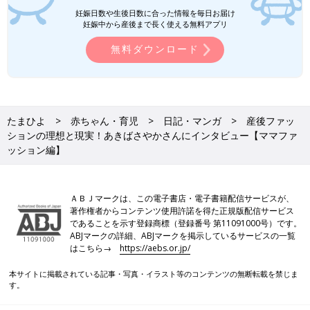
妊娠日数や生後日数に合った情報を毎日お届け
妊娠中から産後まで長く使える無料アプリ
無料ダウンロード
オシャレで自然体なママファッションを目指して
――「おしゃれなママっていわれたい！」の見どころを教えてく
ださい。
たまひよ
赤ちゃん・育児
日記・マンガ
産後ファッ
ションの理想と現実！あきばさやかさんにインタビュー【ママファ
「がっつりリンクコーデは恥ずかしい！という人のための“こっ
ッション編】
そりリンクコーデ”や、私や先輩ママの直伝の簡単にお洒落にみ
えるアイテム。ママの味方“リュック”を上手に取り入れる方法
や、育児中でもできるネイル、いろいろ試してみたルポなどな
ＡＢＪマークは、この電子書店・電子書籍配信サービスが、
ど……。
著作権者からコンテンツ使用許諾を得た正規版配信サービス
であることを示す登録商標（登録番号 第11091000号）です。
これさえ読めばおしゃれになれる！という“おしゃれハウツー”の
ABJマークの詳細、ABJマークを掲示しているサービスの一覧
はこちら→
https://aebs.or.jp/
本ではありませんが、おしゃれで自然体なママを目指して奮闘す
る私を通して、共感したり、いろいろ参考になるところがあれば
本サイトに掲載されている記事・写真・イラスト等のコンテンツの無断転載を禁じま
いいなと思います。
す。