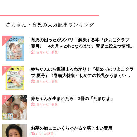
赤ちゃん・育児の人気記事ランキング
育児の困ったがズバリ！解決する本『ひよこクラブ
夏号』 4カ月～2才になるまで、育児に役立つ情報が
いっぱい！
赤ちゃん・育児
赤ちゃんのお世話まるわかり！『初めてのひよこクラ
ブ 夏号』〈巻頭大特集〉初めての授乳がうまくい
く！ おっぱい・ミルクの基本と夏のトラブル 解決テ
赤ちゃん・育児
ク
赤ちゃんが生まれたら！2冊の「たまひよ」
赤ちゃん・育児
お墓の撤去にいくらかかる？墓じまい費用
PR(くらしの話題)