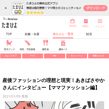
×
内祝い
SHOP
メニュー
TOP
妊娠・出産
赤ちゃん・育児
妊活
育児グッズ
病気・予防接種
離乳食
優待パス
ひよこクラブ
アプリ
SNS
キャンペーン
写真スタジオ
産後ファッションの理想と現実！あきばさやか
さんにインタビュー【ママファッション編】
2021/01/09
更新