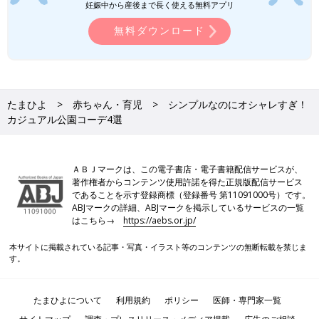
妊娠中から産後まで長く使える無料アプリ
無料ダウンロード
たまひよ
赤ちゃん・育児
シンプルなのにオシャレすぎ！
カジュアル公園コーデ4選
ＡＢＪマークは、この電子書店・電子書籍配信サービスが、
著作権者からコンテンツ使用許諾を得た正規版配信サービス
であることを示す登録商標（登録番号 第11091000号）です。
ABJマークの詳細、ABJマークを掲示しているサービスの一覧
はこちら→
https://aebs.or.jp/
本サイトに掲載されている記事・写真・イラスト等のコンテンツの無断転載を禁じま
す。
たまひよについて
利用規約
ポリシー
医師・専門家一覧