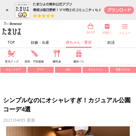
×
内祝い
SHOP
メニュー
TOP
妊娠・出産
赤ちゃん・育児
妊活
育児グッズ
病気・予防接種
離乳食
優待パス
ひよこクラブ
アプリ
SNS
キャンペーン
写真スタジオ
シンプルなのにオシャレすぎ！カジュアル公園
コーデ4選
2021/04/05
更新