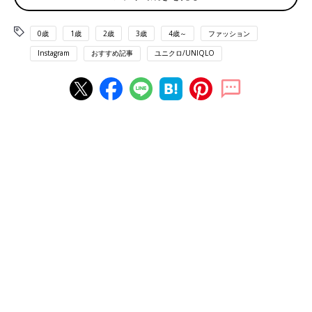
0歳
1歳
2歳
3歳
4歳～
ファッション
Instagram
おすすめ記事
ユニクロ/UNIQLO
出典：Instagramアカウント「can1122_」
キャンさんはavailでゲットしたチェックシャツ&ロンTに、しま
むらのパンツを合わせたコーデを。ゆるっとしたラフなお洋服が
大好きとのこと。チェックシャツがコーデのポイントになってい
て素敵ですね。公園やお出かけにもバッチリ！
ワントーンカラーで親子コーデ！