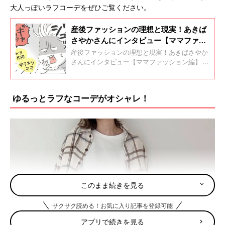
大人っぽいラフコーデをぜひご覧ください。
産後ファッションの理想と現実！あきば
さやかさんにインタビュー【ママファッ
ション編】
産後ファッションの理想と現実！あきばさやか
さんにインタビュー【ママファッション編】 イ
ンスタグラムのフォロワーが5万人超えのイラ
ストレーター・あきばさやかさんは、夫と息子
のおっくん（2才）と3人暮らし。イラストレー
ゆるっとラフなコーデがオシャレ！
ターの仕事のかたわら、SNSやブログでは育児
日記を中心に更新しています。まっすぐで一生
懸命、ちょっとおっちょこちょいなあきばさや
かさんが描く育児漫画は、親近感たっぷりでク
スツと笑えるものばかり。 インタビューの前編
【出産・育児編】では、あきばさやかさんの妊
娠や出産、育児中のエピソードをお聞きしまし
た。後編【ママファッション編】では、以前か
らオシャレ迷子というあきばさやかさんが産後
このまま続きを見る
のオシャレで悩んだことや、育児中のファッシ
ョン事情を教えてもらいました。
サクサク読める！お気に入り記事を登録可能
アプリで続きを見る