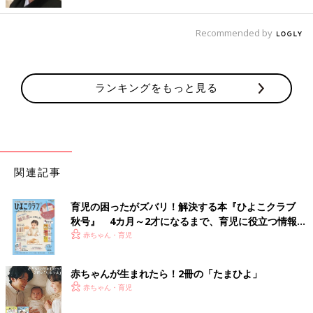
アルコーデ、カッコいいです！
Recommended by
マウンテンパーカーでモノトーンコーデ
ランキングをもっと見る
関連記事
育児の困ったがズバリ！解決する本『ひよこクラブ
秋号』 4カ月～2才になるまで、育児に役立つ情報が
いっぱい！
赤ちゃん・育児
赤ちゃんが生まれたら！2冊の「たまひよ」
赤ちゃん・育児