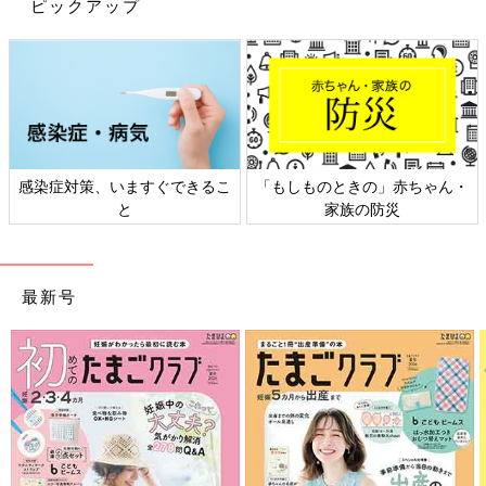
ピックアップ
デ、とっても素敵です！
脱ぎ履きラクラク♪たまひよgrammerた
ちの#お気に入りのシューズ
脱ぎ履きラクラク♪たまひよgrammerたちの#
お気に入りのシューズ 外出自粛が続き気軽にお
出かけができない昨今ですが、必要最低限のお
買い物のときぐらいはおしゃれを楽しみたいで
できるこ
「もしものときの」赤ちゃん・
日本外来小児科学会リ
すよね。今回はたまひよgrammer たちの#お気
ママのカジュアル公園コーデはどれもオシャレで素敵でしたね。
家族の防災
ト検討会
に入りのシューズをご紹介します。妊娠中・子
シンプルな組み合わせだったので気軽にマネしやすいところもポ
育て中、どちらの方が見ても参考になるアイテ
イントです。ぜひママもお子さんも楽しくオシャレして、公園な
ムが満載です♪
どたくさんお出かけしてみてくださいね。
(文・水川ちさ)
最新号
※記事内容でご紹介している投稿、リンク先は、削除される場合
があります。あらかじめご了承ください。
※記事の内容は記載当時の情報であり、現在と異なる場合があり
ます。