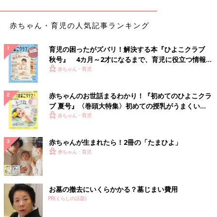
赤ちゃん・育児の人気記事ランキング
育児の困ったがズバリ！解決する本『ひよこクラブ
秋号』 4カ月～2才になるまで、育児に役立つ情報が
いっぱい！
赤ちゃん・育児
赤ちゃんのお世話まるわかり！『初めてのひよこクラ
ブ 夏号』〈巻頭大特集〉初めての授乳がうまくい
く！ おっぱい・ミルクの基本と夏のトラブル 解決テ
赤ちゃん・育児
ク
赤ちゃんが生まれたら！2冊の「たまひよ」
赤ちゃん・育児
出典：Instagramアカウント「hk__908」
お墓の撤去にいくらかかる？墓じまい費用
SAYAさんは息子さんと親子コーデを。トップスは
ユニクロ
、パ
PR(くらしの話題)
ンツは古着屋、靴はVANSだそう。全身ホワイトで合わせたワン
トーンコーデに！春らしく爽やかな雰囲気ですね。上品なカジュ