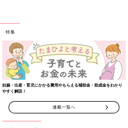
特集
【ワクチン接種できるものも
用やもらえる補助金・助成金をわかり
出典：Instagramアカウント「annaaaaa423」
Annaさんはこちらの春らしいカジュアルコーデを。ユニクロの
連載一覧へ
コットンロングシャツテールTとナイキのシューズが春らしく爽
やかな雰囲気に！同じくユニクロのスウェットパンツでラフに仕
上がっていますね。娘さんとピンクカラーで合わせたリンクコー