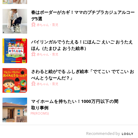
春はボーダーがカギ！ママのプチプラカジュアルコー
デ5選
赤ちゃん・育児
出典：Instagramアカウント「risa_1113_wear」
バイリンガルでうたえる！にほんご えいご おうたえ
riSa.さんは大人っぽいラフコーデで。マウンテンパーカーはリッ
ほん（たまひよ おうた絵本）
プスターでゲット。ロゴTと黒のパンツでシンプルカジュアルに
赤ちゃん・育児
まとめたそう。モノトーンコーデが好きとのことで、とってもお
似合いです！まだ肌寒い時期にも着られそうなコーデですね。
さわると絵がでる ふしぎ絵本「でてこい でてこい お
べんとうなーんだ？」
ピンクカラーで親子リンクコーデ
赤ちゃん・育児
マイホームを持ちたい！1000万円以下の間
取り事例
PR(ROOMS)
Recommended by