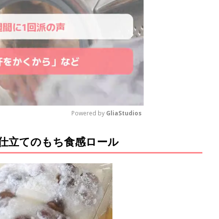
Powered by 
GliaStudios
仕立てのもち食感ロール
M
u
t
e