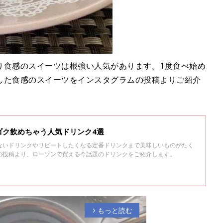
り食感のスイーツは根強い人気があります。1度食べ始め
した食感のスイーツをインスタグラムの投稿よりご紹介
ゴク飲めちゃう人気ドリンク4選
ないドリンクやリピートしたくなる定番ドリンクまで美味しいものがたく
の投稿より、ローソンで買える今話題のドリンクをご紹介します。
もっと読む
arrow_forward_ios