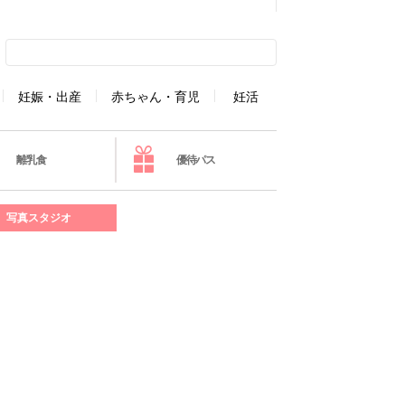
妊娠・出産
赤ちゃん・育児
妊活
離乳食
優待パス
写真スタジオ