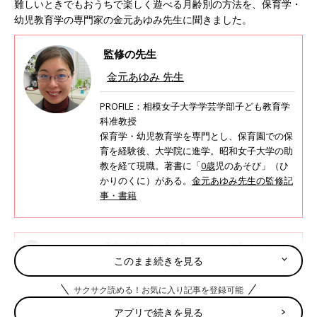
難しいときでもおうちで楽しく遊べる月齢別の方法を、保育学・
幼児教育学の専門家の金元あゆみ先生に聞きました。
監修の先生
金元あゆみ 先生
PROFILE：相模女子大学学芸学部子ども教育学
科准教授
保育学・幼児教育学を専門とし、保育園での保
育を経験後、大学院に進学。昭和女子大学の助
教を経て現職。著書に「
0歳
児のあそび」（ひ
かりのくに）がある。
金元あゆみ先生の監修記
事・書籍
【専門家監修】【３～５カ月】首すわり
このまま続きを見る
ごろから！外出NGだからおうちででど
んどん室内遊び6選
３カ月を過ぎると体も随分しっかりしてきて、
サクサク読める！お気に入り記事を登録可能
目を覚ましている時間も長くなってきます。家
にいる時間がいつもより長い今、遊びがマンネ
アプリで続きを見る