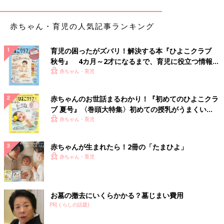
５．たくさん遊ぶことで、
授乳
、離乳食、睡眠などの生活リズム
が整う
赤ちゃん・育児の人気記事ランキング
【０～２カ月ごろ ねんねのころの遊び】足の裏をツンツ
ン・クルクル
育児の困ったがズバリ！解決する本『ひよこクラブ
秋号』 4カ月～2才になるまで、育児に役立つ情報が
いっぱい！
赤ちゃん・育児
赤ちゃんのお世話まるわかり！『初めてのひよこクラ
ブ 夏号』〈巻頭大特集〉初めての授乳がうまくい
く！ おっぱい・ミルクの基本と夏のトラブル 解決テ
赤ちゃん・育児
ク
赤ちゃんが生まれたら！2冊の「たまひよ」
赤ちゃん・育児
お墓の撤去にいくらかかる？墓じまい費用
PR(くらしの話題)