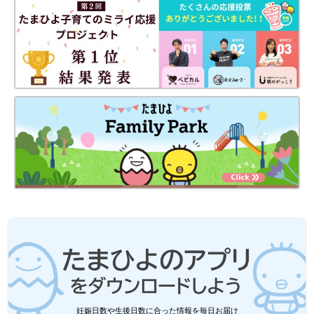
おうち遊びで人気！ぬくもりを感じられ
る木のおもちゃ5選
おうち遊びでも、子どもに自然素材の手触りや
匂いを感じて欲しいものですよね。そこで、今
回の記事では素敵な木のおもちゃをインスタグ
ラムの投稿から集めてみました。かわいらしく
ぬくもりのある雰囲気は、インテリアとしても
日々の成長とともに、どんどんできることが増えてくる赤ちゃ
かわいいですよ♪
ん。親子でスキンシップやコミュニケーションをとりながら、ぜ
ひ遊んでみませんか。
『ひよこクラブ』５月号では、０カ月～
１才
代の赤ちゃんの脳と
筋肉を刺激する遊びを、発達別によりくわしく紹介しています。
参考／『ひよこクラブ』2021年５月号「成長に合った遊び方で
赤ちゃんの脳と筋肉を刺激しよう！」
監修／金元あゆみ先生
妊娠日数や生後日数に合った情報を毎日お届け