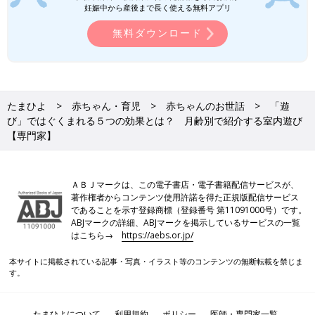
妊娠中から産後まで長く使える無料アプリ
無料ダウンロード
たまひよ
赤ちゃん・育児
赤ちゃんのお世話
「遊
び」ではぐくまれる５つの効果とは？ 月齢別で紹介する室内遊び
【専門家】
ＡＢＪマークは、この電子書店・電子書籍配信サービスが、
著作権者からコンテンツ使用許諾を得た正規版配信サービス
であることを示す登録商標（登録番号 第11091000号）です。
ABJマークの詳細、ABJマークを掲示しているサービスの一覧
はこちら→
https://aebs.or.jp/
本サイトに掲載されている記事・写真・イラスト等のコンテンツの無断転載を禁じま
す。
たまひよについて
利用規約
ポリシー
医師・専門家一覧