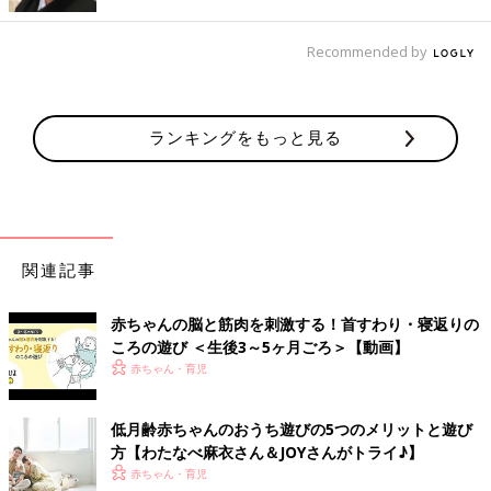
赤ちゃんがねんねの体勢でも楽しめる遊びです。
Recommended by
指や綿棒で赤ちゃんの足の裏を刺激すると、反射で足の指をギュ
ッと握るように曲げます。
赤ちゃんが安心できるよう、最後に足の裏をやさしく手で包み込
んであげましょう。（金元先生）
ランキングをもっと見る
【３～５カ月ごろ 首すわり・寝返りのころの遊び】おう
まさんがパッカパッカ♪
関連記事
赤ちゃんの脳と筋肉を刺激する！首すわり・寝返りの
ころの遊び ＜生後3～5ヶ月ごろ＞【動画】
赤ちゃん・育児
低月齢赤ちゃんのおうち遊びの5つのメリットと遊び
方【わたなべ麻衣さん＆JOYさんがトライ♪】
赤ちゃん・育児