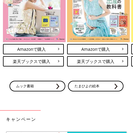
Amazonで購入
Amazonで購入
楽天ブックスで購入
楽天ブックスで購入
つかまり立ちやあんよを覚え始めたら、親がサポートしながら立
っちの姿勢で体を動かす遊びにも挑戦してみて。赤ちゃんの両手
を持ち、立っちの姿勢で音楽に合わせてダンスを楽しみます。大
ムック書籍
たまひよの絵本
人と一緒に音楽に合わせて体を動かすことで、徐々にリズムに乗
れるようになります。（金元先生）
監修／金元あゆみ先生 イラスト／naohiga 取材・文／ひよこ
キャンペーン
クラブ編集部