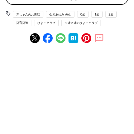
リ化しているような気がする…という悩みもよ
く聞きます。そこで、首がすわるころの赤ちゃ
知っておこう！ 「遊び」ではぐくまれる５つの効果
んの発達に合わせた室内遊びを相模女子大学学
赤ちゃんのお世話
金元あゆみ 先生
0歳
1歳
2歳
芸学部子ども教育学科・准教授の金元あゆみ先
発育発達
ひよこクラブ
１才２才のひよこクラブ
生に教えてもらいました。
実は、赤ちゃんがご機嫌になること以外にも、「遊び」にはいい
効果がたくさん！
「遊び」を通してはぐくまれる５つの効果を紹介します。
１．親が赤ちゃんの「触りたい」「動きたい」などの欲求にこた
えることで親子の絆が深まる
２．遊びを通して運動発達を促すことができる。また、体を使っ
て遊ぶことで体力がついて丈夫な体に
３．親の声、触る・触られる感覚、何かを発見した喜びなどが赤
ちゃんの脳の刺激になる
４．日中にたくさん遊んで適度に体力を消耗することで、夜ぐっ
すり眠ることを促すことができる