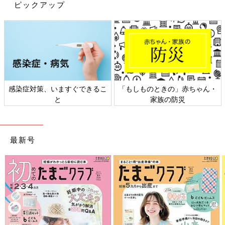
ピックアップ
おすわりやはいはいができるようになったら挑戦してみたい遊び
です。
赤ちゃんの目の前でおもちゃをハンカチなどで覆い隠すと、赤ち
ゃんが自分でハンカチをめくって探すように。おすわりの姿勢か
らはいはいで物を探す動きも促せます。（金元先生）
【９カ月～１才ごろ つかまり立ち・あんよのころの遊
感染症対策、いますぐできるこ
「もしものときの」赤ちゃん・
び】立っちでダンシング♪
と
家族の防災
最新号