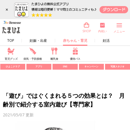
×
内祝い
SHOP
メニュー
TOP
妊娠・出産
赤ちゃん・育児
妊活
育児グッズ
病気・予防接種
離乳食
優待パス
ひよこクラブ
アプリ
SNS
キャンペーン
写真スタジオ
「遊び」ではぐくまれる５つの効果とは？ 月
齢別で紹介する室内遊び【専門家】
2021/05/07
更新