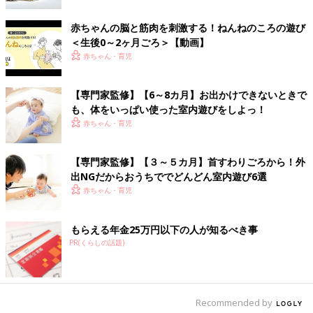
赤ちゃんの脳と筋肉を刺激する！ねんねのころの遊び
＜生後0～2ヶ月ごろ＞【動画】
赤ちゃん・育児
【専門家監修】【6～8カ月】お出かけできないときで
も、体をいっぱい使った室内遊びをしよっ！
赤ちゃん・育児
首がすわり、寝返りを始める子も出てくる時期には、少し体を使
【専門家監修】【３～５カ月】首すわりごろから！外
った遊びもおすすめです。
出NGだからおうちででどんどん室内遊び6選
大人の太ももをまたぐ姿勢で、赤ちゃんを座らせます。わきのし
赤ちゃん・育児
たを持ち、「おうまさんパッカパッカ」と大人の足を上下にリズ
ムよく動かしましょう。（金元先生）
もらえる年金25万円以下の人が知るべき事
PR(くらしの話題)
【６～８カ月ごろ おすわり・はいはいのころの遊び】ど
こに行ったかな？
Recommended by