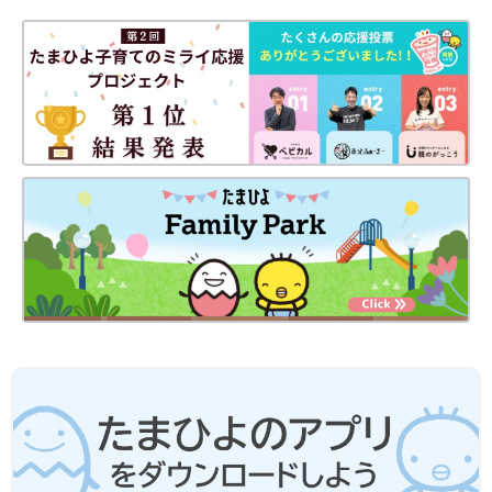
りの練習になります。「頑張れ～」「もう少し！」などと声をか
けても。応援されることで赤ちゃんのやる気もアップします！
【専門家監修】【6～8カ月】お出かけで
きないときでも、体をいっぱい使った室
内遊びをしよっ！
寝返り、おすわり、と日々できることが増えて
くる６～８カ月ごろの赤ちゃん。そろそろ体を
いっぱい使った遊びをさせたいけれど、どんな
ものがいいのか悩みませんか。体がしっかりし
てきたとはいえ、どこまでなら大丈夫なのかも
３～５カ月ごろの赤ちゃんは周囲への興味が高まる時期なので、
心配です。そこで、おすわり・はいはいができ
室内遊びをするときも、さまざまなやさしい刺激を与えてあげま
るようになるころの赤ちゃんの発達に合わせた
しょう。あやすと笑ってくれることが増えてくるころなので、マ
室内遊びを相模女子大学学芸学部子ども教育学
マ・パパもやりがいが出てきますよ！
科・准教授の金元あゆみ先生に教えてもらいま
した。
撮影／なべ 取材・文／岩崎緑、ひよこクラブ編集部
監修／金元あゆみ先生
初回公開日 2020/05/07
育児中におススメのアプリ