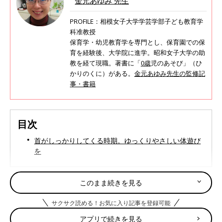
金元あゆみ 先生
PROFILE：相模女子大学学芸学部子ども教育学
科准教授
保育学・幼児教育学を専門とし、保育園での保
育を経験後、大学院に進学。昭和女子大学の助
教を経て現職。著書に「
0歳
児のあそび」（ひ
かりのくに）がある。
金元あゆみ先生の監修記
事・書籍
目次
首がしっかりしてくる時期。ゆっくりやさしい体遊び
を
このまま続きを見る
首がしっかりしてくる時期。ゆっくりやさしい体遊
びを
サクサク読める！お気に入り記事を登録可能
アプリで続きを見る