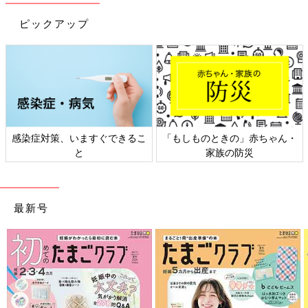
【５カ月ごろからOK】 いないいないばあ！
ピックアップ
感染症対策、いますぐできるこ
「もしものときの」赤ちゃん・
と
家族の防災
最新号
「いないいない…」と言いながら、ママ・パパの顔が見えないよ
うにタオルなどで隠してから、「ばあ」の声でタオルを勢いよく
取って、赤ちゃんにママ・パパの顔を見せる遊びです。大好きな
ママ・パパの顔が現れて大喜び。何度も繰り返すと喜びます。