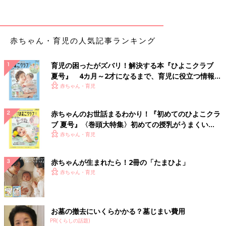
赤ちゃん・育児の人気記事ランキング
育児の困ったがズバリ！解決する本『ひよこクラブ
夏号』 4カ月～2才になるまで、育児に役立つ情報が
いっぱい！
赤ちゃん・育児
ママ・パパが「ニョキッニョキッ」と言いながら、親指と人さし
指をいも虫のように動かしながら、赤ちゃんの体の上を移動させ
赤ちゃんのお世話まるわかり！『初めてのひよこクラ
ていく遊びです。途中で「パックン」と軽く皮膚をつまんでも楽
ブ 夏号』〈巻頭大特集〉初めての授乳がうまくい
しいでしょう。赤ちゃんのおなかでも、腕でも、脚でも、どこで
く！ おっぱい・ミルクの基本と夏のトラブル 解決テ
赤ちゃん・育児
も楽しめます。赤ちゃんの目を見て声をかけることを忘れずに。
ク
赤ちゃんが生まれたら！2冊の「たまひよ」
【３カ月ごろからOK】 おなかをブッブーッ！
赤ちゃん・育児
お墓の撤去にいくらかかる？墓じまい費用
PR(くらしの話題)