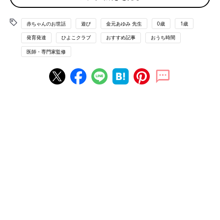
３カ月ごろから昼夜の区別がつき、日中起きている時間が長くな
る赤ちゃんが多くなります。ママ・パパがあやすと笑うなど、少
しずつコミュニケーションがとれるようになってくるのもこのこ
赤ちゃんのお世話
遊び
金元あゆみ 先生
0歳
1歳
ろ。ママ・パパが笑いかけるとかわいい笑顔が返っていることも
発育発達
ひよこクラブ
おすすめ記事
おうち時間
増えるので、一緒に遊ぶのがますます楽しくなる時期です。
医師・専門家監修
４カ月ごろから少しずつ首がしっかりしてくる赤ちゃんも。脚の
筋肉もだんだん発達するころです。ダイナミックな動きではな
く、ゆっくりやさしい動きを感じられる体遊びを取り入れるのも
いいでしょう。
金元先生おすすめの、３～５カ月の赤ちゃんとの親子遊びを６つ
紹介します。
【３カ月ごろからOK】 ニョキッニョキッいも虫