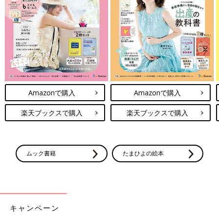
【寝返りしそうなころからOK】 寝返り応援団
Amazonで購入
Amazonで購入
楽天ブックスで購入
楽天ブックスで購入
ムック書籍
たまひよの絵本
赤ちゃんが上半身をひねったりするようになったらやってみたい
遊びです。パペットやぬいぐるみを見せながら、赤ちゃんの横か
ら「こっちだよ」と呼びかけてみましょう。赤ちゃんはそれをつ
キャンペーン
かもうと腕を伸ばしたり、腰をひねったりしますが、それが寝返