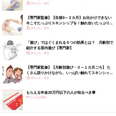
赤ちゃん・育児
【専門家監修】【生後0～２カ月】お出かけできない
今こそたっぷりスキンシップを！触れ合いたっぷり室
内遊び6選
赤ちゃん・育児
「遊び」ではぐくまれる５つの効果とは？ 月齢別で
紹介する室内遊び【専門家】
赤ちゃん・育児
【専門家監修】【月齢別遊び・０～１カ月ごろ】 た
赤ちゃんのわきを持って支えながら、ママ・パパのひざに立たせ
くさん語りかけながら、いっぱい触れてスキンシップ
ます。その後、赤ちゃんのひざを曲げるように体を少し沈ませ
遊びを
赤ちゃん・育児
「ジャンプ！」とやさしく持ち上げることを繰り返します。何度
も繰り返すうちに、赤ちゃん自身で脚に力を入れられるようにな
もらえる年金25万円以下の人が知るべき事
ります。
PR(くらしの話題)
【４カ月ごろからOK】 親子ラッコでゆ～らゆら