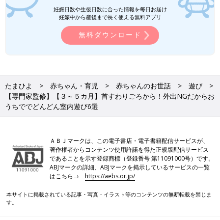
妊娠日数や生後日数に合った情報を毎日お届け
アプリ「まいにちのたまひよ」
妊娠中から産後まで長く使える無料アプリ
無料ダウンロード
たまひよ
赤ちゃん・育児
赤ちゃんのお世話
遊び
【専門家監修】【３～５カ月】首すわりごろから！外出NGだからお
うちででどんどん室内遊び6選
ＡＢＪマークは、この電子書店・電子書籍配信サービスが、
著作権者からコンテンツ使用許諾を得た正規版配信サービス
であることを示す登録商標（登録番号 第11091000号）です。
妊娠日数・生後日数に合わせて専門家のアドバイスを毎日お届
ABJマークの詳細、ABJマークを掲示しているサービスの一覧
け。同じ出産月のママ同士で情報交換したり、励ましあったりで
はこちら→
https://aebs.or.jp/
きる「ルーム」や、写真だけでは伝わらない”できごと”を簡単に
記録できる「成長きろく」も大人気！
本サイトに掲載されている記事・写真・イラスト等のコンテンツの無断転載を禁じま
す。
ダウンロード（無料）