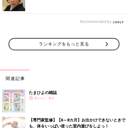
Recommended by
ランキングをもっと見る
赤ちゃんのおなかにママ・パパの口を当てて「ブブーッ」「ブッ
ブーッ」と言いながら息を吹きかけます。不思議な音とくすぐっ
関連記事
たい感触に赤ちゃんは大喜び。おむつ替えや着替えのついでのと
きなど赤ちゃんが裸になった瞬間に取り入れてみるのもおすすめ
たまひよの雑誌
です。
赤ちゃん・育児
【首がすわったらOK】 ママ・パパのおひざでジャンプ！
【専門家監修】【6～8カ月】お出かけできないときで
も、体をいっぱい使った室内遊びをしよっ！