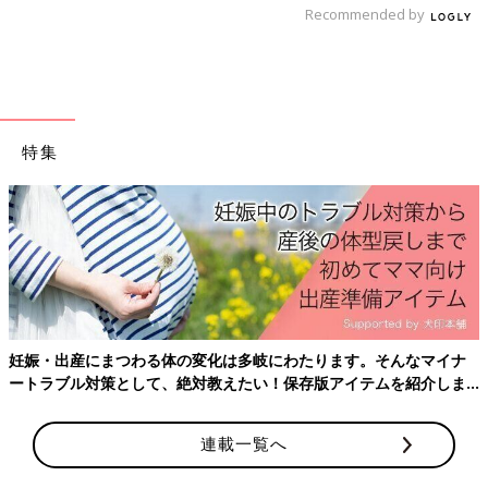
宮頸がんは「マザーキラー」とも呼ばれ、若い年代の女性もわず
Recommended by
らい、幼い子どもたちからママを奪う病気でもあるのです」（種
市先生）
副反応と感染したときのリスクを考えることは、新型コロナウイ
ルスのワクチンも同様です。
特集
「乳幼児は、今のところ新型コロナウイルスワクチンは受けられ
ません。小児については海外でやっと治験が始まったところで、
いつ小児へのワクチン接種が始まるかは未定です。
子どもが新型コロナウイルスに感染する場合、多くが同居する家
族からうつっています。自分自身のことはもちろん、大切なわが
子を守るためにも、ママやパパはぜひワクチンのメリットとデメ
リットを理解した上で接種し、子どもたちへの感染を防いでほし
いと思います。
妊娠・出産にまつわる体の変化は多岐にわたります。そんなマイナ
ートラブル対策として、絶対教えたい！保存版アイテムを紹介しま
子どもたちに関して、今は新型コロナウイルスのワクチンをどう
す。
するか、ということより、現在日本で受けられるほかのワクチン
をしっかり受けて、さまざまな怖い感染症から子どもたちを守る
連載一覧へ
ことが大切です。病気は新型コロナウイルス感染症だけではあり
ません」(種市先生)