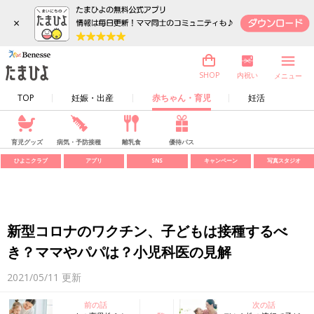
×
内祝い
SHOP
メニュー
TOP
妊娠・出産
赤ちゃん・育児
妊活
育児グッズ
病気・予防接種
離乳食
優待パス
ひよこクラブ
アプリ
SNS
キャンペーン
写真スタジオ
新型コロナのワクチン、子どもは接種するべ
き？ママやパパは？小児科医の見解
2021/05/11
更新
前の話
次の話