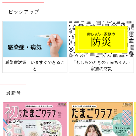
ピックアップ
取材・文／麻生珠恵、ひよこクラブ編集部
お話・監修／種市尋宙先生
【専門医に聞く】新型コロナは母子感染
する？感染した新生児は重症化する？
2021年3月に、「新型コロナの母子感染が国内
で初めて確認された」と報道されました。ニュ
感染症対策、いますぐできるこ
「もしものときの」赤ちゃん・
ースなどで知った方も多いでしょう。この報道
と
家族の防災
は、日本小児科学会新生児委員会がまとめた
「新型コロナウイルス感染（疑い）の妊婦から
種市先生が勤務する富山市では、子宮頸がんのワクチン接種率は
出生した新生児の診察・管理体制に関する調
12％だとか。
査」が元になっています。そこで同委員会の担
その理由を種市先生は「多くのかかりつけの医師が、１人１人に
最新号
当理事である日本大学医学部小児科主任教授の
ワクチンの必要性をていねいに説明しているためです。新型コロ
森岡一朗先生に、新型コロナの母子感染につい
て21年4月25日時点でわかっていることを聞き
ナウイルスのワクチンも不安なときはネットの情報などに惑わさ
ました。
れたりせずに、かかりつけ医に相談してください」と言います。
前の話
次の話
コロナの変異株＆か
一覧
デルタ株の流行で子ど