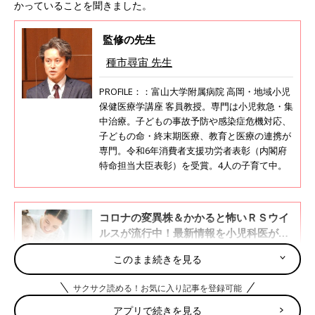
かっていることを聞きました。
監修の先生
種市尋宙 先生
PROFILE：：富山大学附属病院 高岡・地域小児
保健医療学講座 客員教授。専門は小児救急・集
中治療。子どもの事故予防や感染症危機対応、
子どもの命・終末期医療、教育と医療の連携が
専門。令和6年消費者支援功労者表彰（内閣府
特命担当大臣表彰）を受賞。4人の子育て中。
コロナの変異株＆かかると怖いＲＳウイ
ルスが流行中！最新情報を小児科医が解
説
新型コロナウイルスの変異株の流行拡大に伴
このまま続きを見る
い、東京、大阪などの一部の都府県で３回目の
緊急事態宣言が発出されました。これまで子ど
サクサク読める！お気に入り記事を登録可能
も（以下／０歳から15歳未満）は、比較的、新
型コロナウイルスにはかかりにくく、万一感染
アプリで続きを見る
新型コロナを防ぐmRNAワクチンは、日本では新し