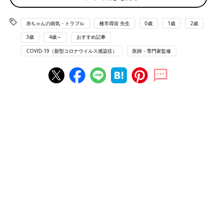
しても軽症といわれていましたが、変異株も同
いタイプのワクチン。副反応も違う
じと考えていいのでしょうか。
赤ちゃんの病気・トラブル
種市尋宙 先生
0歳
1歳
2歳
日本国内で接種されている新型コロナウイルスのワクチンは、現
3歳
4歳～
おすすめ記事
在はファイザー社製のもので、ｍRNA（メッセンジャーRNA）ワ
COVID-19（新型コロナウイルス感染症）
医師・専門家監修
クチンという新しいテクノロジーを使ったワクチンです。
「mRNAワクチンは、ウイルスのタンパク質を作るもとになる情
報の一部を注射します。
予防接種
を受けると、人の体の中では、
この情報をもとにウイルスのタンパク質の一部が作られ、それに
対する抗体などができることで、ウイルスに対する免疫ができ、
新型コロナウイルスの発症を予防します」（種市先生）
社会を守るためにも新型コロナワクチンは必要！副
反応は数日で治まります
日本では、新型コロナウイルスのワクチンは、医療従事者から始
まり、4月から高齢者への接種がスタートしています。今、日本
でワクチンが受けられるのは16歳以上です。時期は未定ですが、
いずれママやパパも接種が受けられるようになります。