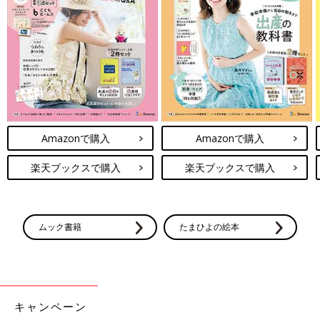
かると怖いＲＳウイ
もの感染増！ママ・パ
ルスが流行中！最新
パに知って欲しい最新
情報を小児科医が解
情報 【小児科医】
説
Amazonで購入
Amazonで購入
楽天ブックスで購入
楽天ブックスで購入
ムック書籍
たまひよの絵本
キャンペーン