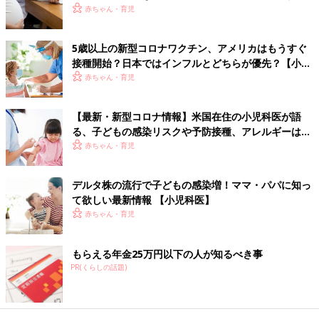
体験談
赤ちゃん・育児
日本は世界の中で、ワクチン後進国ともいわれています。受ける
側である、国民全体の意識にも問題があると種市先生は言いま
5歳以上の新型コロナワクチン、アメリカはもうすぐ
す。
接種開始？日本ではインフルとどちらが優先？【小児
科医】
赤ちゃん・育児
「たとえば子宮頸がんのワクチン（HPVワクチン）は、基本的に
は中学1年生になる年度に3回接種します。予防接種を受けること
【最新・新型コロナ情報】米国在住の小児科医が語
で、子宮頸がん全体の50～70％の原因とされる2種類のヒトパピ
る、子どもの感染リスクや予防接種、アレルギーは大
ローマウイルス（16型と18型）の感染やがんになる手前の異常
丈夫？
赤ちゃん・育児
を90％以上予防できることもわかっています。最近では、子宮頸
部だけではなく、その周囲の組織にも入り込む浸潤子宮頸がんに
対しても高い予防効果が海外で報告されました。
デルタ株の流行で子どもの感染増！ママ・パパに知っ
て欲しい最新情報 【小児科医】
しかし接種後、ごく一部の人に失神、運動機能の障害などが起こ
赤ちゃん・育児
ったことで行政を含めて接種控えが起きて、接種率は1％未満と
なってしまいました。その後のさまざまな研究、調査で、この症
もらえる年金25万円以下の人が知るべき事
状とワクチンとは関連性が低いと考えられています。
PR(くらしの話題)
副反応のリスクと、わが子が子宮頸がんになったときのリスクを
てんびんにかけてみてください。日本で、子宮頸がんになる人は
年間1万1000人、亡くなる人は年間2800人と言われています。子