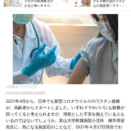
コロナの変異株＆か
一覧
デルタ株の流行で子ど
かると怖いＲＳウイ
もの感染増！ママ・パ
ルスが流行中！最新
パに知って欲しい最新
情報を小児科医が解
情報 【小児科医】
説
※写真はイメージです
Chinnapong/gettyimages
2021年4月から、日本でも新型コロナウイルスのワクチン接種
が、高齢者からスタートしました。いずれママやパパにも順番が
回ってくると考えられますが、漠然とした不安を抱えている人も
いるのではないでしょうか。富山大学附属病院小児科 種市尋宙
先生に、気になる副反応のことなど、2021年４月27日現在でわ