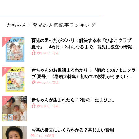
このワクチンの主な目的は、
１．自分が感染・発症しないため
赤ちゃん・育児の人気記事ランキング
２．感染しても軽症で済ませるため
３．まわりの人にうつさないため です。
まわりの人にうつさないということは、社会を守ることにもつな
育児の困ったがズバリ！解決する本『ひよこクラブ
がると種市先生は言います。
夏号』 4カ月～2才になるまで、育児に役立つ情報が
いっぱい！
赤ちゃん・育児
「私は医療従事者なので、新型コロナウイルスのワクチンは2回
接種しました。
赤ちゃんのお世話まるわかり！『初めてのひよこクラ
“副反応が心配”という声も聞かれますが、副反応についてもどん
ブ 夏号』〈巻頭大特集〉初めての授乳がうまくい
な症状が現れるか知っておくと、過剰な心配は防げます。新型コ
く！ おっぱい・ミルクの基本と夏のトラブル 解決テ
赤ちゃん・育児
ロナウイルスのワクチンに関しては、正しい知識を持って接種し
ク
てください。確かに
インフルエンザ
ワクチンよりも、発熱や倦怠
赤ちゃんが生まれたら！2冊の「たまひよ」
（けんたい）感、腕の鈍痛などの副反応はあり、若い世代のほう
赤ちゃん・育児
が副反応は出やすいようです。しかし、副反応は数日で治まりま
す。また副反応が出るというのは、体が反応して抗体がついてい
る証しとも考えられます。物事はポジティブにとらえると乗り越
える力も出てきます」（種市先生）
お墓の撤去にいくらかかる？墓じまい費用
PR(くらしの話題)