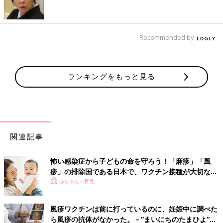
2021年4月、厚生労働省が制作した「新型コロナワクチン接種の
お知らせ」には、ファイザー社製のワクチンの予防効果は約
95％。
接種後数日以内に現れる副反応は、接種部位の痛み、疲労感、頭
Recommended by
痛が50％以上、筋肉痛、悪寒、関節痛、下痢、発熱、接種部位の
腫（は）れが10～50％、吐きけ、嘔吐が１～10％と記されてい
ます。
ランキングをもっと見る
またアナフィラキシーショックのことも報道されていますが、厚
生労働省では、2021年4月１８日までに国際的な基準で８８件
（１,９３０,１１１回接種中）がアナフィラキシー（ブライトン
分類１～３）と評価されていると発表しています。
「アナフィラキシーショックの割合は低いですし、万一、アナフ
関連記事
ィラキシーショックを起こした場合でも、医師がすぐに接種会場
で対応します。過剰な心配はいりません。逆に緊張し過ぎると失
怖い感染症から子どもの命を守ろう！「麻疹」「風
神などを起こす場合もありますので、体調を万全にし、できるだ
疹」の排除国である日本で、ワクチン接種が大切な理
けリラックスして受けてほしいと思います」（種市先生）
由とは？【小児科医】
赤ちゃん・育児
副反応のリスクと感染したときのリスクを冷静に見
風疹ワクチンは前に打っているのに、妊娠中に調べた
極める目を持って
ら風疹の抗体がなかった。－”まいにちのたまひよ”の