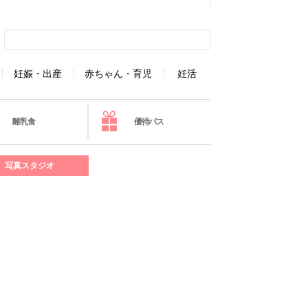
妊娠・出産
赤ちゃん・育児
妊活
離乳食
優待パス
写真スタジオ