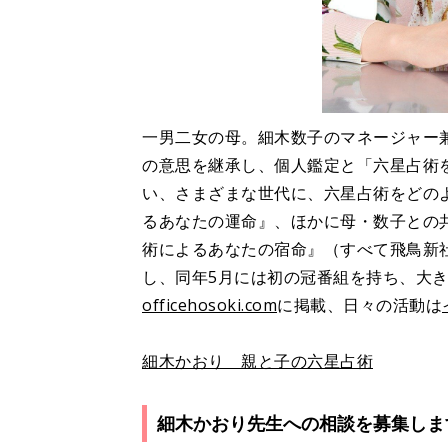
一男二女の母。細木数子のマネージャー
の意思を継承し、個人鑑定と「六星占術
い、さまざまな世代に、六星占術をどの
るあなたの運命』、ほかに母・数子との
術によるあなたの宿命』（すべて飛鳥新社
し、同年5月には初の冠番組を持ち、大
officehosoki.com
に掲載、日々の活動は
細木かおり 親と子の六星占術
細木かおり先生への相談を募集しま