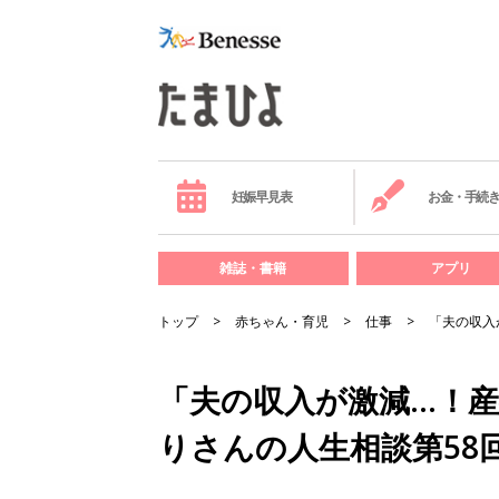
妊娠早見表
お金・手続
雑誌・書籍
アプリ
トップ
赤ちゃん・育児
仕事
「夫の収入
「夫の収入が激減…！
りさんの人生相談第58