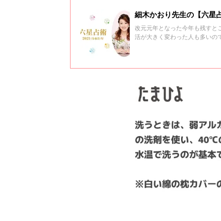
細木かおり先生の【六星占
改元元年となった今年も残すとこ
活が大きく変わった人も多いの
の来年がどんな年になるか運命