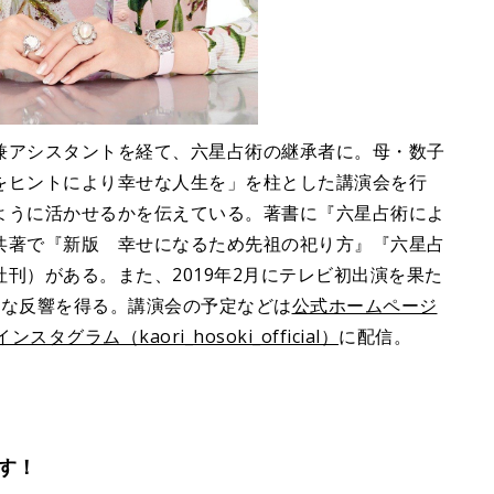
兼アシスタントを経て、六星占術の継承者に。母・数子
をヒントにより幸せな人生を」を柱とした講演会を行
ように活かせるかを伝えている。著書に『六星占術によ
共著で『新版 幸せになるため先祖の祀り方』『六星占
刊）がある。また、2019年2月にテレビ初出演を果た
きな反響を得る。講演会の予定などは
公式ホームページ
インスタグラム（kaori_hosoki_official）
に配信。
す！