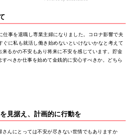
て
M
u
t
月に仕事を退職し専業主婦になりました。コロナ影響で夫
e
はすぐに私も就活し働き始めないといけないかなと考えて
出来るかの不安もあり将来に不安を感じています。貯金
念すべきか仕事を始めて金銭的に安心すべきか。どちら
！
界”を見据え、計画的に行動を
婦さんにとっては不安が尽きない世情でもありますか