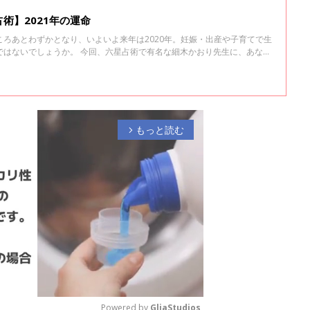
術】2021年の運命
ろあとわずかとなり、いよいよ来年は2020年。妊娠・出産や子育てで生
ではないでしょうか。 今回、六星占術で有名な細木かおり先生に、あなた
星ごとに教えてもらいました。
もっと読む
arrow_forward_ios
Powered by 
GliaStudios