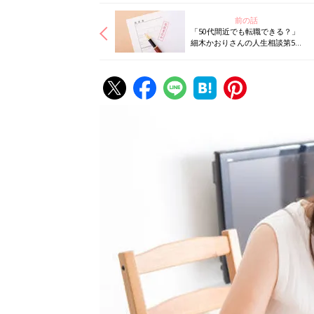
前の話
「50代間近でも転職できる？」
細木かおりさんの人生相談第57
回