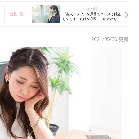
次の話
連載一覧
「友人トラブルが原因でクラスで孤立
してしまった娘が心配…」細木かおり
さんの人生相談第59回
2021/05/30
更新