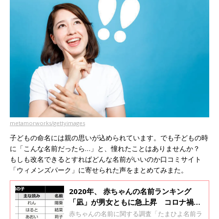
metamorworks/gettyimages
子どもの命名には親の思いが込められています。でも子どもの時
に「こんな名前だったら…」と、憧れたことはありませんか？
もしも改名できるとすればどんな名前がいいのか口コミサイト
「ウィメンズパーク」に寄せられた声をまとめてみまた。
2020年、 赤ちゃんの名前ランキング
「凪」が男女ともに急上昇 コロナ禍、
ジェンダーレス世相を反映してか
赤ちゃんの名前に関する調査「たまひよ名前ラ