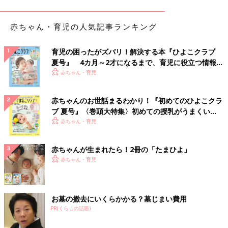
「自分の名前は画数が多く、読み間違いも多いので、それはなん
とかしたいです。
赤ちゃん・育児の人気記事ランキング
漫画の登場人物の名前とかいいなあ。南、香月、亜莉子。麗も憧
れました。画数多いけどと、悩んだすえ、いま応援している方か
育児の困ったがズバリ！解決する本『ひよこクラブ
ら名前をいただいて、七海（ななみ）にします」
夏号』 4カ月～2才になるまで、育児に役立つ情報が
いっぱい！
赤ちゃん・育児
■お嬢様的な名前がいい
「櫻子か麗子がいいです。お嬢的な名前憧れます」
赤ちゃんのお世話まるわかり！『初めてのひよこクラ
ブ 夏号』〈巻頭大特集〉初めての授乳がうまくい
■マ行、ナ行、ヤ行で始まる二文字
く！ おっぱい・ミルクの基本と夏のトラブル 解決テ
赤ちゃん・育児
「私と同じ名前は男性のほうが多いです。カ行で始まり響きも硬
ク
くてキツいです。しかも漢字。幼い頃から男に間違えられること
数知れず、早々に子ども心に親を恨みました。まり、めい、な
赤ちゃんが生まれたら！2冊の「たまひよ」
み、のあ、ゆき…、柔らかい感じの響きにどれほど憧れたか！」
赤ちゃん・育児
ジェンダーレスな名前編
お墓の撤去にいくらかかる？墓じまい費用
■どちらにも使えそうな名前
PR(くらしの話題)
「まこと、けい、ゆう、とかみたいな感じ。性別関係なくどちら
にも使えそうな名前が好きです」