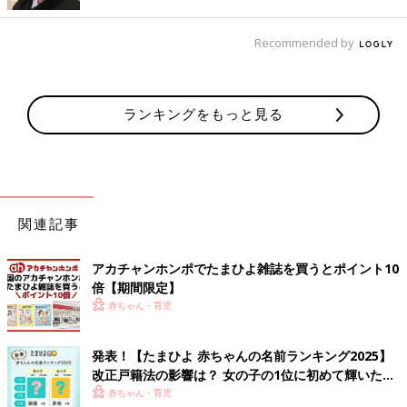
■ギャップ萌えの名前
Recommended by
「つばさって名前にしてみたいです。憧れますねー。一度、あき
らという名前の超絶美人にあったことがあります。そのギャップ
萌えといったら…」
ランキングをもっと見る
■英語圏で通じる名前にしたい
「日本ではよくある名前ですが、英語にすると、意味不明になり
ます。え？なんて？て感じで必ず聞き直されます。まりあ、あん
な、かれん、あたりにして堂々と英語で自己紹介がしてみた
い！！」
関連記事
「先生」に憧れる娘【子育てなめてまし
アカチャンホンポでたまひよ雑誌を買うとポイント10
た日記#87】
倍【期間限定】
日頃から保育園の先生がかっこよく働く姿を見
赤ちゃん・育児
ているからか 「先生っていいよね…」と憧れを
抱いている娘。 ふとためしに「ひな先生」と呼
んだら、凄くキリッとしてくれたので ここぞと
発表！【たまひよ 赤ちゃんの名前ランキング2025】
いうときにそう呼ぶようにしていたのですが…
改正戸籍法の影響は？ 女の子の1位に初めて輝いた名
小さい頃は、漫画やドラマの主人公の名前や一文字の名前に憧れ
前に納得？！
赤ちゃん・育児
ました。高校生のときは、「薫子」という名前。国語の先生のお