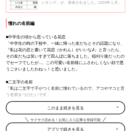
ンキング」が、発表されました。2020年１月〜
9月に生まれた新生児 19万7,940人を対象に名前
や名前の読み、漢字などについて調査。最新の
人気名前ランキングをダイジェストで紹介しま
憧れの名前編
す。
■中学生の頃から思っている花恋
「中学生の時の下校中、一緒に帰った友だちとその話題になり、
『私は花の恋と書いて花恋（かれん）がいいな♪』と言ったら、
その友だちは笑いすぎて田んぼに落ちました。稲刈り後だったの
でセーフでしたが…。この可愛い名前様にふさわしくない顔で悪
うごさいましたわねっ！と思いました」
■二文字の名前
「私は二文字で子がつく名前に憧れているので、アコやマコと言
う名前をつけたいです」
■お花の名前が素敵！
このまま続きを見る
「ゆり、さくら、すみれ、とか素敵だなって思っています」
サクサク読める！お気に入り記事を登録可能
■子どもに
名づけ
ようと思ったほどハイカラで素敵な名前
アプリで続きを見る