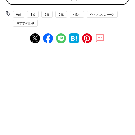
「瑠璃！昔からこの名前に憧れています。漫画にもなっています
が、『なんて素敵にジャパネスク』という小説に中学生時代ドハ
0歳
1歳
2歳
3歳
4歳～
ウィメンズパーク
マりして以来。子どもにつけたかったのですが、字数、画数の多
い姓の夫と結婚してしまった為に断念。子どもの時もかわいい
おすすめ記事
し、大人になったら上品ないい女っぽさがあるし、おばあちゃん
になっても瑠璃さんなんてハイカラで素敵な名前だなーと思いま
す」
■もう一つの候補の名前がよかった！
「亡き父が『えみり』と今の私の名前で迷ったらしいんです。私
の名前は大正時代ぐらいにあった名前ですごーく古く、自己紹介
のたびに『おばあちゃんみたいだね』とか『うちのばあちゃんよ
り古風だ』とかいろいろ言われました。父が『えみり』と迷った
話を昔からの友だちに話すと、『（その顔で？）えみりはナイわ
ー』と言われます」
■美人なイメージ「玲」という字が好き
「玲子さん、玲奈さん、玲香さん…どれもいい。美人なイメージ
しません？」
■応援している人の名前