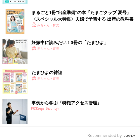
子さんの名前なのですが、なんか知的でカッコいいなぁと思いま
した。（文・酒井範子）
まるごと1冊“出産準備”の本『たまごクラブ 夏号』
〈スペシャル大特集〉夫婦で予習する 出産の教科書
■文中のコメントは『ウィメンズパーク』の投稿を再編集したも
赤ちゃん・育児
のです。
妊娠中に読みたい！3冊の「たまひよ」
赤ちゃん・育児
たまひよの雑誌
赤ちゃん・育児
事例から学ぶ『特権アクセス管理』
PR(KeeperSecurity)
Recommended by