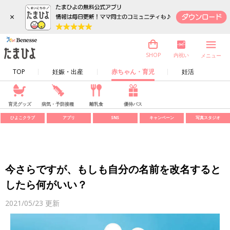
×
内祝い
SHOP
メニュー
TOP
妊娠・出産
赤ちゃん・育児
妊活
育児グッズ
病気・予防接種
離乳食
優待パス
ひよこクラブ
アプリ
SNS
キャンペーン
写真スタジオ
今さらですが、もしも自分の名前を改名すると
したら何がいい？
2021/05/23
更新