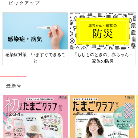
ピックアップ
感染症対策、いますぐできるこ
「もしものときの」赤ちゃん・
と
家族の防災
最新号
出典：Instagramアカウント「ice.kyon_header」
こちらはice.Kyon_headerさんが購入した、濃厚ショコラ&ミル
クのワッフルコーンアイスです。その名の通り、濃厚なショコラ
の強さがミルクを押していたそう！容器からコーンが取り出しや
すく、すぐにコーンが食べられるのが嬉しいそうです♪ ショコラ
好きなら、ぜひ食べてみたいですね。