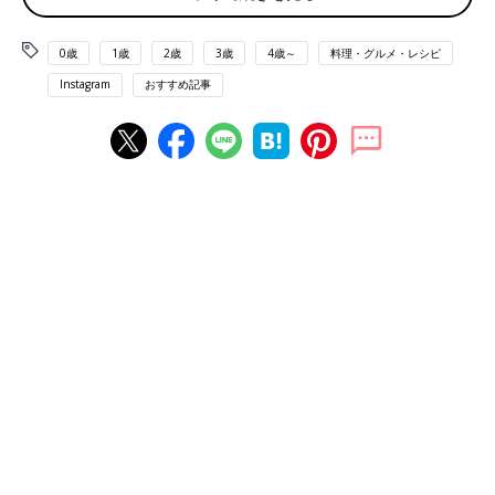
0歳
1歳
2歳
3歳
4歳～
料理・グルメ・レシピ
Instagram
おすすめ記事
出典：Instagramアカウント「asako152」
こちらはasako152さんが購入して、おいしかったというデザー
トです。ガトーショコラとシュークリームを組み合わせたデザー
ト「ガトシュー」。美味しいもの同士の組み合わせで、満足感が
ありそうですね。
ザクふわ！クリームたっぷり「クルリンケーキ」