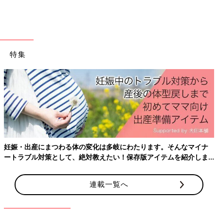
特集
出典：Instagramアカウント「ha.na.jun」
華さんが購入したのはローソンUchi Cafeシリーズ、GODIVAの
「サンクショコラアマンド」です。力仕事の後に、甘いデザート
を楽しんだそう。ココアパウダーとチョコチップが美味しそう…
♪ 高級感があって、疲れも吹き飛びそうですね！
妊娠・出産にまつわる体の変化は多岐にわたります。そんなマイナ
ショコラ&ミルクのワッフルコーン
ートラブル対策として、絶対教えたい！保存版アイテムを紹介しま
す。
連載一覧へ