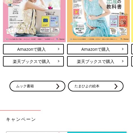
今ローソンで買うべき！疲れを癒すプチ
贅沢おやつ4選
美味しいと評判のスイーツが多いローソン。た
くさん種類があって迷ってしまいますが、今回
はちょっと贅沢なスイーツを集めてみました。
いつもよりリッチな気分でおやつを食べれば、
日々の疲れも癒えるかもしれません。ぜひ、チ
今回は、ローソンで話題のショコラ系デザートをご紹介しまし
Amazonで購入
Amazonで購入
ェックしてみてください。
た。見ているだけでワクワクするものばかりでしたね！どのデザ
ートにしようか迷ってしまいそう…。どれも人気なので、ぜひお
楽天ブックスで購入
楽天ブックスで購入
店でもチェックしてみてくださいね。
(文・山本a)
ムック書籍
たまひよの絵本
※記事内容でご紹介している投稿、リンク先は、削除される場合
があります。あらかじめご了承ください。
※記事の内容は記載当時の情報であり、現在と異なる場合があり
ます。
※記事内の価格はすべて税込み、2021年5月時点のものです。
キャンペーン