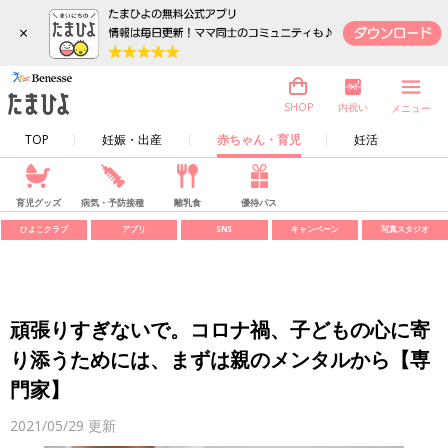
×
内祝い
SHOP
メニュー
TOP
妊娠・出産
赤ちゃん・育児
妊活
育児グッズ
病気・予防接種
離乳食
優待パス
ひよこクラブ
アプリ
SNS
キャンペーン
写真スタジオ
頑張りすぎないで。コロナ禍、子どもの心に寄
り添うためには、まずは親のメンタルから【専
門家】
2021/05/29
更新