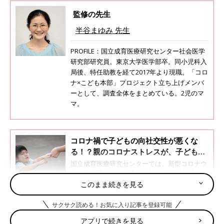
監修の先生
半谷まゆみ 先生
PROFILE：国立成育医療研究センター社会医学
研究部研究員。東京大学医学部卒。同小児科入
局後、特任助教を経て2017年より現職。「コロ
ナ×こども本部」プロジェクト立ち上げメンバ
ーとして、調査全体をまとめている。2児のマ
マ。
コロナ禍で子どもの向社交性が悪くな
る！？親のコロナストレスが、子どもを
見る目に悪影響【専門家】
国立成育医療研究センターでは、新型コロナウ
イルスが子どもと保護者に与える影響を調べる
ために「コロナ×こどもアンケート」を実施。
このまま続きを見る
2021年4月現在、第4回までの結果を発表してい
ます。このプロジェクトの立ち上げ時から参加
サクサク読める！お気に入り記事を登録可能
０～2才の子どもの保護者は、食事を作る余裕がな
している、同センター社会医学研究部研究員の
くなっている？
半谷まゆみ先生に、これまでの調査から見えて
アプリで続きを見る