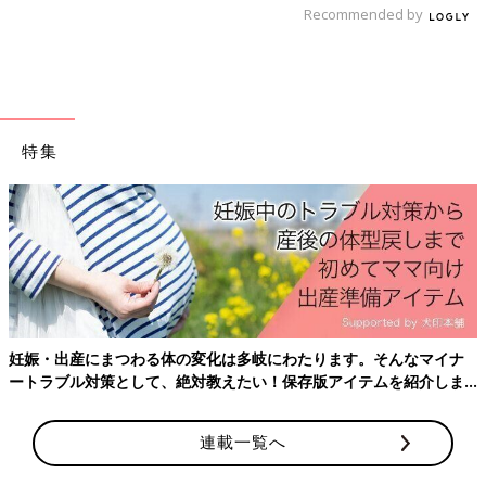
――３～5才児の保護者は、子どもを「ののしったり脅したりし
Recommended by
た」「感情的に怒鳴った」と答えた割合が、ほかの年代の保護者
より多かったようです。これも、保護者のメンタルへルスの悪さ
が影響していそうですね。
半谷 私も
3才
と5才の子どもがいるのでよくわかるのですが、こ
特集
の年代はとても扱いづらいです。コロナ前に同じ質問をしても、
３～5才児の保護者の回答は同じようなものだったかもしれませ
ん。でも、「コロナ前より増えたか」という問いに「増えた」と
答えた保護者が多くいました。ただでさえ難しい年代なのに、コ
ロナによる親のメンタルヘルスの悪化が加わり、保護者のイライ
ラが強く出ているのではないでしょうか。
――親が感情的に怒鳴ることが続くと、子どもはどのように感じ
ますか。
妊娠・出産にまつわる体の変化は多岐にわたります。そんなマイナ
ートラブル対策として、絶対教えたい！保存版アイテムを紹介しま
半谷 日常的に感情的に怒鳴られていると、「僕（私）はダメな
す。
人間なんだ…」と感じ、自尊心が低下します。あるいは、怒鳴ら
れることに慣れてしまい、親が本当に伝えたいことも届かなくな
連載一覧へ
ってしまいます。