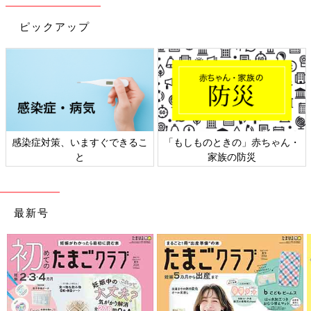
――子どもを感情的に怒鳴ってはいけないとわかっていても、ど
ピックアップ
うしても我慢できなくて怒鳴ってしまうことはだれにでもありま
すよね。保護者のメンタルヘルスが悪化している今は、とくに冷
静に対応するのが難しくなりそうです。怒鳴ってしまったとき
は、どうフォローすればいいでしょうか。
半谷 まず、感情的にどなるのを防ぐことを考えてください。自
分を落ち着かせるための行動をとることを日本小児科学会は推奨
しています。具体的には、深呼吸をする、別の部屋に行く、など
感染症対策、いますぐできるこ
「もしものときの」赤ちゃん・
です。それでも我慢できずにどなってしまったら、素直に謝りま
と
家族の防災
しょう。「ごめんね、ママが悪かったね。次は気をつけるよ」と
言葉で伝えることが大切です。謝るのは子どもを1人の人間とし
て認めていること。子どもの自己肯定感を高めることにつながり
最新号
ます。
子どもの心の中にある“もやもや”を言葉にしてあげ
よう
――「子どもは心がしなやかだから、大人よりもコロナ禍の生活