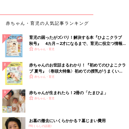
た」は34％で、とくに０～
2才
児の保護者に顕著だったのが気に
なりました。
赤ちゃん・育児の人気記事ランキング
半谷先生（以下、敬称略） ０～２才は離乳食が始まる、離乳食
がステップアップする、幼児食になるなど子どもの食事の形態が
変わる時期です。ですから、コロナ以前に同じ質問をしても、
育児の困ったがズバリ！解決する本『ひよこクラブ
「余裕がない」と答える保護者は多かったかもしれません。で
秋号』 4カ月～2才になるまで、育児に役立つ情報が
いっぱい！
も、食事を作る心の余裕は、心の元気さが影響するのかも…と考
赤ちゃん・育児
えています。
赤ちゃんのお世話まるわかり！『初めてのひよこクラ
新型コロナの感染拡大が始まってから現在に至るまで、保護者の
ブ 夏号』〈巻頭大特集〉初めての授乳がうまくい
メンタルヘルス（心の健康）は悪い状態が続いていることが、4
く！ おっぱい・ミルクの基本と夏のトラブル 解決テ
赤ちゃん・育児
回行ったアンケートの結果から明らかになりました。メンタルヘ
ク
ルスが悪いと、いろいろなことにやる気が起きなくなったり、や
赤ちゃんが生まれたら！2冊の「たまひよ」
らなければいけないことへのモチベーションが保てなくなったり
赤ちゃん・育児
します。食事を作ることに抵抗を感じてしまうのは、メンタルヘ
ルスの悪化が影響しているのではないでしょうか。
０～2才の保護者のメンタルヘルスが格別に悪いわけではないで
お墓の撤去にいくらかかる？墓じまい費用
すが、離乳食や幼児食は普通の食事より手がかかるので、心が元
PR(くらしの話題)