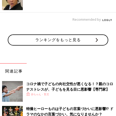
気じゃないとハードルが高くなるということはあると思います。
――食事を作るのはポジティブな行動なので、心が疲れていると
Recommended by
「よしやるぞ！」という気になれないのはよくわかります。でも
０～2才は食べることの楽しさを体験し、食への意欲を高めてい
く時期ですよね。その時期に保護者が食事を作る余裕がなくなっ
てしまうと、子どもに影響が出そうな気がします。
ランキングをもっと見る
半谷 ０～２才の食事は栄養をとること以外に、いろいろな味や
食感などを体験して、食への興味を広げていく役割があります。
その時期に保護者の食事を作る意欲が低下して、ワンパターンに
なったりすると、味覚の発達などに影響する可能性はあります。
関連記事
でも、心身ともに疲れているときに、無理して頑張っていろいろ
作った場合、子どもの食べ方にイライラしたり、食事中に会話や
笑顔がなくなったりするかもしれません。そのほうが子どもに悪
コロナ禍で子どもの向社交性が悪くなる！？親のコロ
影響を与えます。
ナストレスが、子どもを見る目に悪影響【専門家】
赤ちゃん・育児
余裕がないときは、「今日の食事は手抜きする！」と割りきって
しまっていいと思います。その分、子どもと一緒に楽しく食べた
特撮ヒーローものは子どもの言葉づかいに悪影響!? ド
り、子どものおしゃべりをしっかり聞いてあげたりするなど、子
ラマのなかの言葉づかい、気になりませんか？