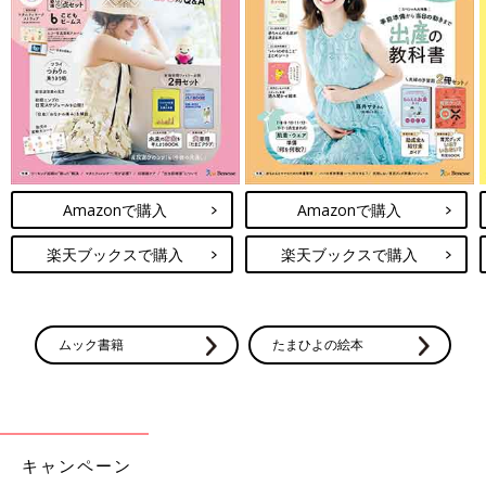
に順応できる」といわれてきましたが、コロナ禍が長引いている
今、子どものストレスケアも必要になってくるのではないでしょ
うか。
半谷 そのとおりです。子どもは大人のようにストレスを解消す
る方法を持っていませんから、保護者が手助けする必要がありま
す。幼児はストレスを言語化できないので、気持ちを代弁してあ
げてください。「〇〇がいやだったのかな？」と子どもが感じて
いることを言葉にしてあげると、心の中のもやもやが解消して、
Amazonで購入
Amazonで購入
気持ちが安定しやすくなります。
楽天ブックスで購入
楽天ブックスで購入
好きなことを楽しむのがストレスケアになるのは大人も子どもも
同じですが、子どもに好きなことをさせると、動画やゲームに偏
りがちなので、その点は注意しましょう。コロナによって、未就
学児もスマホ・タブレットを使う時間が長くなっており、スマ
ムック書籍
たまひよの絵本
ホ・タブレットの長時間使用は、目に悪影響を与えます。スマ
ホ・タブレットの使用については、内容や時間について家族で話
し合ってルールを決めましょう。そして、使わせるときは親子で
一緒に楽しみ、見ているものを介して親子のコミュニケーション
を図るような使い方をするのがベストです。
キャンペーン