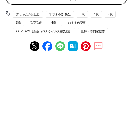
きた、コロナ禍での幼児（未就学児）と保護者
の心の状態について聞きました。
赤ちゃんのお世話
半谷まゆみ 先生
0歳
1歳
2歳
3歳
発育発達
4歳～
おすすめ記事
COVID-19（新型コロナウイルス感染症）
医師・専門家監修
「コロナ×こどもアンケート」は、小学1年生～高校３年生（相
当）の子どもと、
０才
～高校3年生（相当）の子どもの保護者を
対象にしており、第4回は2020年11月17日～12月27日に実施さ
れました。
――2020年1月と比べて「食事を作る時間の余裕が少なくなっ
た」と答えた保護者は30％、「食事を作る心の余裕がなくなっ