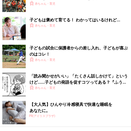
どもとのかかわりを大切にしましょう。
赤ちゃん・育児
感情的に怒鳴ったときは子どもに謝り、自尊感情を
子どもは褒めて育てる！ わかってはいるけれど…
回復させて
赤ちゃん・育児
子どもの試合に保護者からの差し入れ、子どもが喜ぶ
のはコレ！
赤ちゃん・育児
「読み聞かせがいい」「たくさん話しかけて」という
けど……子どもの発語を促すコツってある？『ふうふ
う子育て ＃64』
赤ちゃん・育児
【大人気】ひんやり冷感寝具で快適な睡眠を
あなたに。
PR(アイリスプラザ)