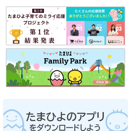
図版提供／国立成育医療研究センター 取材・文／東裕美、ひよ
こクラブ編集部
お話・監修／半谷まゆみ先生（はんがいまゆみ）
コロナ禍で増えている女性の自殺。産後
うつが原因のことも！ どうやって防
ぐ？【精神科医】
コロナ禍で、女性の自殺者が増えています。
2021年1月、警察庁、厚生労働省では、2020年
の1年間で女性の自殺者は前年比885人増
（6976人）と発表しました。原因は定かではあ
りませんが、その中にはママ世代の女性も含ま
コロナ禍はまだしばらく続くので、ママやパパは“頑張りすぎな
れています。産後うつに詳しい、ママ精神科
い”ことを意識する必要がありそうです。そのうえで子どもの気
医 蟹江絢子先生に、コロナ禍での産後うつに
持ちに寄り添い、親子が触れ合う時間をできるだけたくさん持つ
ついて話を聞きました。
ようにしましょう。