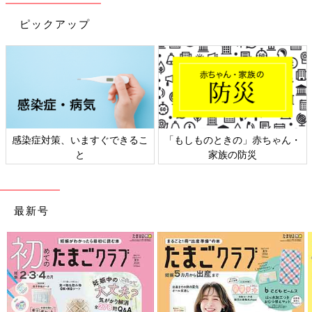
――なぜ、保護者のメンタルヘルスは悪くなったままなのでしょ
ピックアップ
うか。
半谷 新型コロナによって行きたいところに行けない、友だちと
会えないなどの制約が多く、保護者自身のストレスケアができな
いことが大きな要因だと思います。コロナ禍はまだしばらく続き
ますから、「子どもを守るためには、自分（親）の心と体が元気
でいることが大切」ということを意識してください。そして、自
分がリラックスするための時間を作りましょう。
感染症対策、いますぐできるこ
「もしものときの」赤ちゃん・
と
家族の防災
――ストレスを発散する方法に制限があるコロナ禍でもできる、
ストレスケアの方法を教えてください。
最新号
半谷 「子どものイヤイヤにうんざりしてしまった。私はダメな
親だ…」と落ち込んでしまったときは、その気持ちを紙に書い
て、そして破いてみましょう。文字に表すことと、書いた紙を破
くことで、ネガティブな感情をリセットすることができると思い
ます。
また、ネガティブな思考を反論するもう1人の自分を頭の中に登
場させて、「そんなことないよ！ちゃんと子どもと向き合ってい