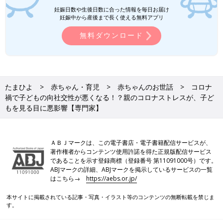
妊娠日数や生後日数に合った情報を毎日お届け
妊娠中から産後まで長く使える無料アプリ
無料ダウンロード
たまひよ
赤ちゃん・育児
赤ちゃんのお世話
コロナ
禍で子どもの向社交性が悪くなる！？親のコロナストレスが、子ど
もを見る目に悪影響【専門家】
ＡＢＪマークは、この電子書店・電子書籍配信サービスが、
著作権者からコンテンツ使用許諾を得た正規版配信サービス
であることを示す登録商標（登録番号 第11091000号）です。
ABJマークの詳細、ABJマークを掲示しているサービスの一覧
はこちら→
https://aebs.or.jp/
本サイトに掲載されている記事・写真・イラスト等のコンテンツの無断転載を禁じま
す。