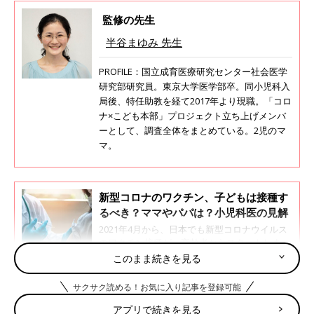
監修の先生
半谷まゆみ 先生
PROFILE：国立成育医療研究センター社会医学
研究部研究員。東京大学医学部卒。同小児科入
局後、特任助教を経て2017年より現職。「コロ
ナ×こども本部」プロジェクト立ち上げメンバ
ーとして、調査全体をまとめている。2児のマ
マ。
新型コロナのワクチン、子どもは接種す
るべき？ママやパパは？小児科医の見解
2021年4月から、日本でも新型コロナウイルス
のワクチン接種が、高齢者からスタートしまし
た。いずれママやパパにも順番が回ってくると
このまま続きを見る
考えられますが、漠然とした不安を抱えている
人もいるのではないでしょうか。富山大学附属
サクサク読める！お気に入り記事を登録可能
コロナによって幼児の「向社会性の問題」が悪化し
病院小児科 種市尋宙先生に、気になる副反応
た!?
のことなど、2021年４月27日現在でわかってい
アプリで続きを見る