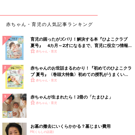
通して、コロナ禍における子どもと保護者の生活と健康の現状を
明らかにすること、問題の早期発見や予防・対策に役立てるこ
と、子どもと保護者の安全・安心につながるような具体的な情報
赤ちゃん・育児の人気記事ランキング
を発信することを目的としています。
このプロジェクトに参加しているのは、同センター社会医学研究
部・こころの診療部を中心とした研究者・医師の有志。半谷先生
育児の困ったがズバリ！解決する本『ひよこクラブ
夏号』 4カ月～2才になるまで、育児に役立つ情報が
はプロジェクトの発足時から参加していて、調査結果の取りまと
いっぱい！
赤ちゃん・育児
めを行っています。
――日本で新型コロナウイルスの感染拡大が始まってから1年が
赤ちゃんのお世話まるわかり！『初めてのひよこクラ
過ぎました。4回のアンケート結果から、新型コロナは０～5才
ブ 夏号』〈巻頭大特集〉初めての授乳がうまくい
（未就学児）にどのような影響を与えていると考えられますか。
く！ おっぱい・ミルクの基本と夏のトラブル 解決テ
赤ちゃん・育児
ク
半谷先生（以下、敬称略） まず念頭に置いていただきたいの
赤ちゃんが生まれたら！2冊の「たまひよ」
は、「コロナ×こどもアンケート」は、アンケートに自ら参加し
赤ちゃん・育児
てくれた保護者と子どもの声を集めたものだということ。対象者
を無作為に抽出した調査ではないため、結果が日本人の今の状態
を正確に示しているとは言えないかもしれません。
また、未就学児は本人ではなく保護者が回答しているので、子ど
お墓の撤去にいくらかかる？墓じまい費用
もの行動などについては、「ママやパパの目から見るとこう感じ
PR(くらしの話題)