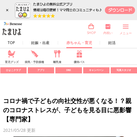
×
内祝い
SHOP
メニュー
TOP
妊娠・出産
赤ちゃん・育児
妊活
育児グッズ
病気・予防接種
離乳食
優待パス
ひよこクラブ
アプリ
SNS
キャンペーン
写真スタジオ
コロナ禍で子どもの向社交性が悪くなる！？親
のコロナストレスが、子どもを見る目に悪影響
【専門家】
2021/05/28
更新