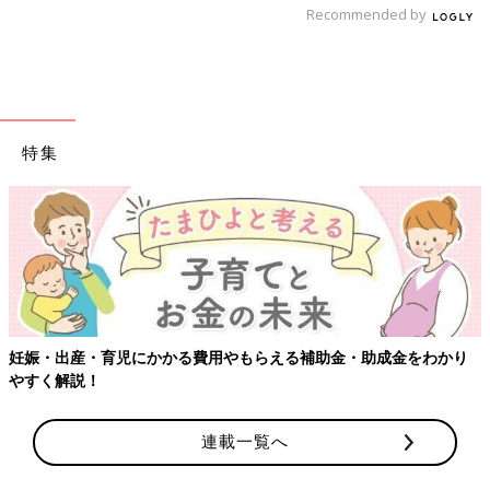
Recommended by
「自分のストレスケアをするのは子どものためでも
ある」と考えて
――この1年で保護者のメンタルヘルスはどのように変化してい
ますか。
特集
半谷 アンケートに回答してくださった保護者のメンタルヘルス
は、平常時の大人のメンタルヘルスと比較して悪くなっていま
す。第1回アンケートは、最初の緊急事態宣言が発出されたころ
に取ったのでとくに悪かったのですが、世間の緊迫感が少し緩ん
だ時期に採ったアンケートでも、保護者のメンタルヘルスは低下
したままでした。
妊娠・出産・育児にかかる費用やもらえる補助金・助成金をわかり
――新型コロナの感染が始まってから今に至るまで、親のメンタ
やすく解説！
ルヘルスが上向くことはなかったということですか。
半谷 アンケート結果を見る限りではそうです。日本全体を見て
連載一覧へ
も同じような傾向にあるのではないかと推測しています。