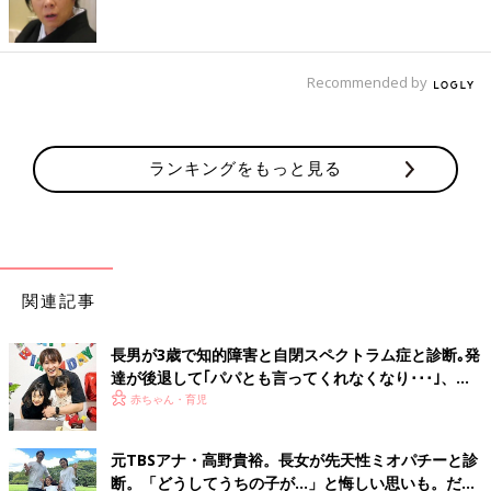
た」というものになります。
これらのことを踏まえたうえでアンケート結果から言えるのは、
Recommended by
コロナ禍で２～５才児の向社交性（相手の気持ちを理解し、共感
して行動すること）の問題が悪くなっているようだ、ということ
です。
ただし、これは注意して考える必要があります。もちろん、子ど
ランキングをもっと見る
も自身に変化が起きていて、問題行動が増えている可能性はあり
ます。しかし、子どもは変わっていないのに、子どもを観察して
アンケートに回答している保護者が、子どもに対して厳しい目を
向けるようになった可能性もあるのです。
関連記事
親のメンタルヘルスが悪いと、子どもの行動を「問
題」に感じてしまう
長男が3歳で知的障害と自閉スペクトラム症と診断｡発
達が後退して｢パパとも言ってくれなくなり･･･｣、元
――新型コロナと、ママやパパが子どもに対して厳しい目を向け
プロバスケ選手･岡田優介
赤ちゃん・育児
てしまうことは、どのような関係があるのでしょうか。
元TBSアナ・高野貴裕。長女が先天性ミオパチーと診
半谷 4回のアンケートによって、新型コロナの影響で保護者の
断。「どうしてうちの子が…」と悔しい思いも。だか
メンタルへルスが悪くなっていることがはっきりしています。メ