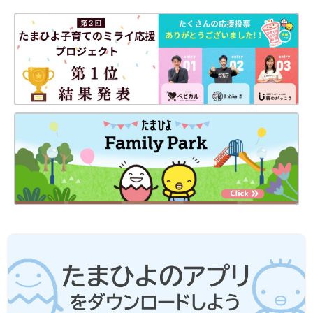
てするにはどうすればいいか、保育園を考える
子どものちょっとした行動が気になり、ネガティブにとらえてし
親の会の代表、普光院亜紀さんに話を聞きまし
まうようです。子どもにおおらかに接するためには、ママやパパ
た。
のストレスを解消するための時間を持つことが大切です。