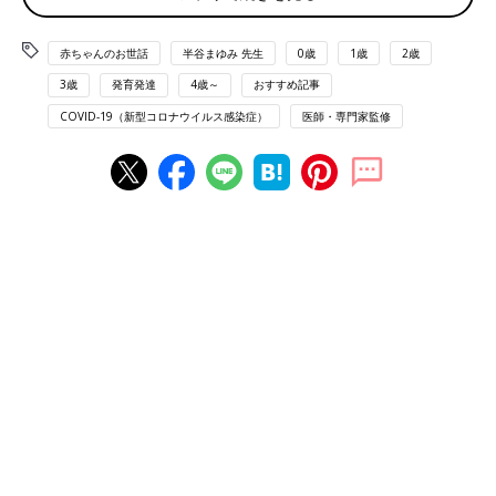
ることを聞きました。
赤ちゃんのお世話
半谷まゆみ 先生
0歳
1歳
2歳
3歳
発育発達
4歳～
おすすめ記事
COVID-19（新型コロナウイルス感染症）
医師・専門家監修
２～５才児（男児737人、女子712人）のデータ
出典元／「コロナ×こどもアンケート第4回調査報告書」（アンケ
ートは2020年11月17日～2020年12月27日に実施）
国立成育医療研究センターが「コロナ×こども本部」を立ち上げ
たのは2020年４月のこと。「コロナ×こどもアンケート」調査を