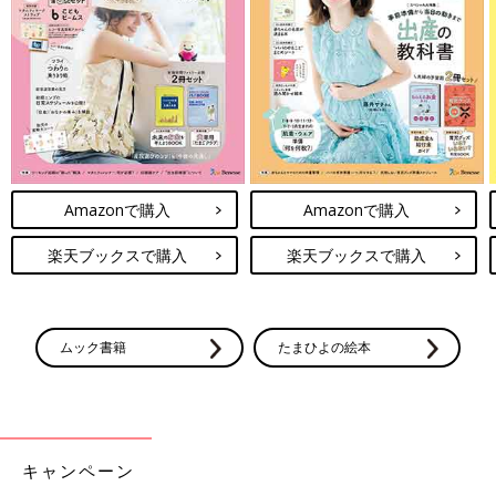
るよ」と、ポジティブな声かけをしてもらうのもいい方法です。
料理する、手芸をするなど手先を動かすのもいいですよ。体を動
かすのもおすすめです。手先や体を使うことに没頭すると、思考
を切り替えやすくなります。
効果的なストレス対処法は人によって違うし、シチュエーション
によっても異なります。1つの方法だけに頼らず、いろいろなア
プローチでストレスを発散できるようにするといいでしょう。
Amazonで購入
Amazonで購入
図版提供／国立成育医療研究センター 取材・文／東裕美、ひよ
こクラブ編集部
楽天ブックスで購入
楽天ブックスで購入
お話・監修／半谷まゆみ先生
保育園、コロナで入所控え？保育園の利
ムック書籍
たまひよの絵本
用に慎重な親たち。そこには思わぬデメ
リットも
新型コロナウイルスの影響で2021度の保育園入
所者数は減少し、かつて激戦だった0歳児クラ
スに空きが出ているところもあるそうです。先
が見えないウイルスとの戦いの中で、親として
キャンペーン
正しい危機意識を持ち、保育園と協力して子育
新型コロナによってママやパパがストレスフルな状態になると、