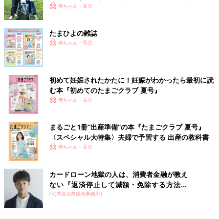
らこそ、娘との時間を全力で楽しみたい
赤ちゃん・育児
ンタルヘルスが悪い状態で子どもと向き合うと、子どもの問題行
動がより目につきやすくなり、そう回答してしまうのではないか
と受け止めています。さらに、わが子と同年代の子どもを見る機
たまひよの雑誌
会が減っていることも、要因になっていると推測しています。
赤ちゃん・育児
――新型コロナの感染拡大で公園や児童館に気軽に行けなくなる
など、ママ友やほかの子どもと接する機会が減っていることが影
初めて妊娠されたかたに！妊娠がわかったら最初に読
響していますか。
む本『初めてのたまごクラブ 夏号』
赤ちゃん・育児
半谷 そうだと思います。ママ友やほかの子どもと触れ合う機会
があれば、「うちの子だけじゃないんだ」「今はそういう時期な
まるごと1冊“出産準備”の本『たまごクラブ 夏号』
んだ」と安心できることも多いはずです。コロナによってそれが
〈スペシャル大特集〉夫婦で予習する 出産の教科書
しづらくなっているので、「こんなに大変なのはうちの子だけな
赤ちゃん・育児
んじゃないか…」と不安が強くなっている保護者が増えているの
ではないでしょうか。
カードローン地獄の人は、消費者金融が教え
今回の調査では、幼児の問題行動の実情を明らかにすることはで
ない『返済停止して減額・免除する方法』
きないので、それはあらためて調べる必要があると考えていま
PR(渋谷法務総合事務所)
で...
す。しかしそれとは別に、保護者のメンタルヘルスが悪化してい
ることが心配です。