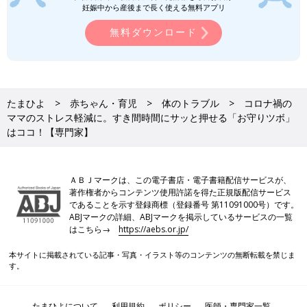
妊娠中から産後まで長く使える無料アプリ
ス解消にも役立つ。（河出書房新社）
無料ダウンロード
たまひよ
赤ちゃん・育児
体のトラブル
コロナ禍の
ママのストレス軽減に。すき間時間にサッと押せる「お守りツボ」
はココ！【専門家】
ＡＢＪマークは、この電子書店・電子書籍配信サービスが、
著作権者からコンテンツ使用許諾を得た正規版配信サービス
であることを示す登録商標（登録番号 第11091000号）です。
ABJマークの詳細、ABJマークを掲示しているサービスの一覧
はこちら→
https://aebs.or.jp/
本サイトに掲載されている記事・写真・イラスト等のコンテンツの無断転載を禁じま
す。
たまひよについて
利用規約
ポリシー
医師・専門家一覧