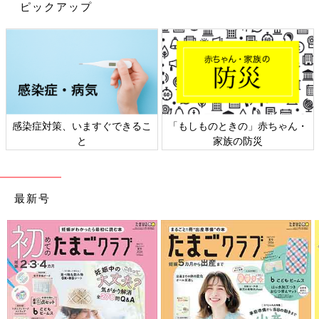
ピックアップ
この2カ所は同時に押せる位置にあるので、「経渠」を右親指、
「外関」を右人さし指で押すと、気持ちが落ち着いてくると思い
ます。押す強さは「イタ気持ちいい」くらいがベスト。子どもを
おんぶしているときや、遊ばせているときなどにも、さっと押せ
ますよ。
――先生の鍼灸院では、ツボ刺激はおきゅうで行われているそう
ですが、温めるということでは、湯船につかりながらツボを押す
感染症対策、いますぐできるこ
「もしものときの」赤ちゃん・
というようなやり方はどうでしょうか。
と
家族の防災
影森 湯船につかって全身を温めると血液循環がよくなり、心身
の緊張がほぐれます。その状態でツボを刺激するのは、不安やス
最新号
トレス、緊張を解消するのにいい方法だと思います。
子育て中のママは、普段の入浴は子どものお世話で手いっぱい
で、自分のことをケアする時間が取れないかもしれませんね。毎
日じゃなくていいので、パパの仕事が早く終わった日などに、子
どものことをパパに任せ、おふろにゆっくり入りましょう。そし
て、くつろぎながら「お守りツボ」を押せば、心も体も軽くなる
と思います。