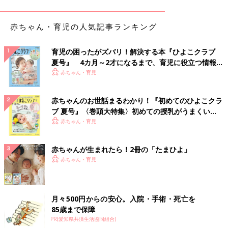
があります。
赤ちゃん・育児の人気記事ランキング
左側の背中、肩、頭に不快症状があるときは、スト
レスがたまっているかも
育児の困ったがズバリ！解決する本『ひよこクラブ
夏号』 4カ月～2才になるまで、育児に役立つ情報が
子育て中のママは1日中忙しくしているので、自分の心と体から
いっぱい！
赤ちゃん・育児
のサインに気づきにくいことがあるといいます。影森先生が考案
した「ストレス度チェック」で体と心の状態をチェックしてみま
赤ちゃんのお世話まるわかり！『初めてのひよこクラ
しょう。複数にチェックがついた人は、ストレスがたまっている
ブ 夏号』〈巻頭大特集〉初めての授乳がうまくい
可能性が高いそうです。
く！ おっぱい・ミルクの基本と夏のトラブル 解決テ
赤ちゃん・育児
ク
【ストレス度チェック】
赤ちゃんが生まれたら！2冊の「たまひよ」
●身体面
赤ちゃん・育児
□寝つきが悪く、朝の寝覚めが悪い
□なかなか疲れが取れず、常にだるい
□頭が重く、スッキリしない
□食欲が落ちている、または、食事がおいしいと感じられない
月々500円からの安心。入院・手術・死亡を
□フワーッとしためまいがすることがある
85歳まで保障
□下痢や便秘をよくする
PR(愛知県共済生活協同組合)