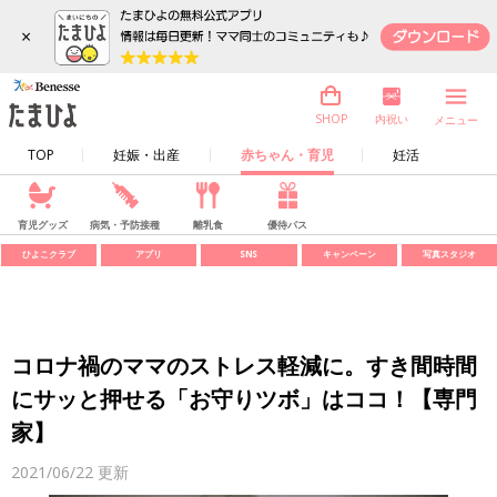
×
内祝い
SHOP
メニュー
TOP
妊娠・出産
赤ちゃん・育児
妊活
育児グッズ
病気・予防接種
離乳食
優待パス
ひよこクラブ
アプリ
SNS
キャンペーン
写真スタジオ
コロナ禍のママのストレス軽減に。すき間時間
にサッと押せる「お守りツボ」はココ！【専門
家】
2021/06/22
更新