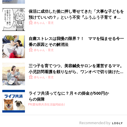
子どもと遊びながらでもできる「お守りツボ」の刺
保活に成功した後に押し寄せてきた「大事な子どもを
預けていいの？」という不安『ふうふう子育て ＃
激で、心を不安から解放
60』
赤ちゃん・育児
自粛ストレスは我慢の限界？！ ママを悩ませる今一
番の原因とその解消法
赤ちゃん・育児
三つ子を育てつつ、美容鍼灸サロンを運営するママ。
小児訪問看護を頼りながら、ワンオペで切り抜けた赤
ちゃん育児！【多胎インタビュー・後編】
赤ちゃん・育児
影森先生おすすめの、心を不安から解放する２つの「お守りツボ」
――東洋医学的の考えでは、ストレスを解消するには「気」の流
ライフ共済ってなに？月々の掛金が500円か
れの滞りをよくする必要があるということですね。
らの保障
PR(愛知県共済生活協同組合)
影森 「気」の通り道を「経絡（けいらく）」といい、経絡上に
あって「気」の流れを調整しているのが「経穴（けいけつ）」、
いわゆる「ツボ」です。ツボを刺激することで気の流れがよくな
Recommended by