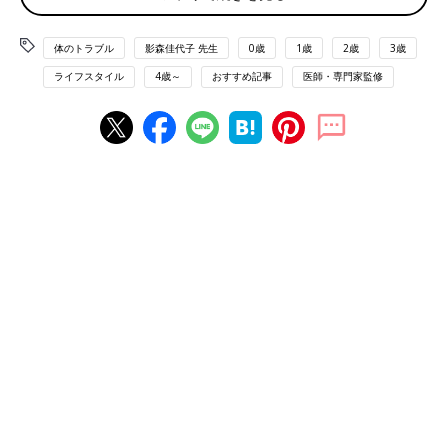
に強く当たってしまうことが
悪化すると、パニック障害などに発展するリス
クがあるのだとか。心の不調が深刻な症状に発
体のトラブル
影森佳代子 先生
0歳
1歳
2歳
3歳
展するのを防ぐために、育児の合間にできるメ
――長引くコロナ禍でストレスを抱えているママは多いようで
ンタルケアについて教えてもらいました。
ライフスタイル
4歳～
おすすめ記事
医師・専門家監修
す。先生の鍼灸院にも、子育て中のママが治療や相談にやってく
ることがありますか。
影森先生（以下敬称略） たくさん来院されます。自分や家族の
感染不安に加え、リモートワークで夫が1日中家にいることで、
息抜きができる時間が作れなくなるなどして、心身ともに疲れ果
てた状態で来院される方が増えました。
――ママが心身に疲労をためていると、子どもとの関係にどのよ
うな影響が出るでしょうか。
影森 心身が疲れるとイライラしやすくなり、イライラしている
ときは自律神経の交感神経が優位になっているので、怒りっぽく
なります。その結果、普段は笑って済ませていた子どものふるま
いを、強く怒ってしまうなどが考えられます。
そして「なんであんな言い方をしちゃったんだろう。私はダメな
母親だわ…」と落ち込み、どんどんネガティブな思考に陥る恐れ