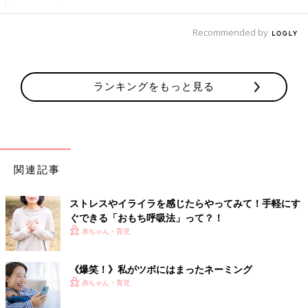
●精神面
□ささいなことで激しく落ち込みくよくよする
Recommended by
□イライラする
□漠然とした不安がある
□ちょっとしたことで涙が出る
ランキングをもっと見る
□無気力でやる気が起こらない
□集中力が続かない
――上のストレスチェックは、心理学（精神医学）的側面からみ
たものですね。東洋医学では、ストレスが原因の不調についてど
関連記事
のように考えますか。
ストレスやイライラを感じたらやってみて！手軽にす
影森 東洋医学では、体は「気」「血」「水」の3つの要素で構
ぐできる「おもち呼吸法」って？！
成されていて、「気」が体と心のバランスをコントロールしてい
赤ちゃん・育児
ると考えます。ストレスは「気」のめぐりを悪くし、ストレスに
よる症状は左側に現れるとされます。不安やイライラがあると
《爆笑！》私がツボにはまったネーミング
「気」が上半身に滞るため、左側の肩甲骨周辺、肩、頭に痛みや
赤ちゃん・育児
だるさなどを感じることがあります。思い当たる方は、ストレス
がたまっていると考えてください。