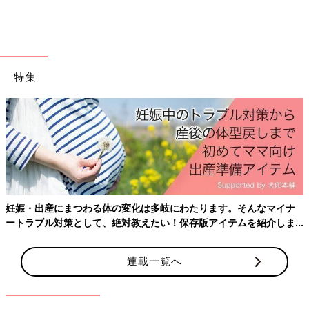
り、自律神経が整って不調が改善されます。人が本来持っている
自然治癒力も引き出すため、免疫力の向上も期待できますよ。
――子育て中のママは、自分の心身をケアする時間を取ることが
なかなか難しいです。家事や育児をしながらできる方法はありま
特集
すか。
影森 ちょっとしたすき間時間に、腕にあるツボの「経渠（けい
きょ）」と「外関（がいかん）」を押しましょう。「経渠」は不
安をやわらげ、外関は緊張を鎮めます。私はこの2つのツボを、
心を不安から解放する「お守りツボ」と呼んでいます。
どちらのツボも両腕にありますが、ストレスの症状は左側に出や
すいので、左手のツボを押すのがおすすめです。
妊娠・出産にまつわる体の変化は多岐にわたります。そんなマイナ
ートラブル対策として、絶対教えたい！保存版アイテムを紹介しま
「経渠」は左親指側の手首のいちばん太いしわからひじに向かっ
す。
て親指１本幅分の位置にあり、「外関」は左手首の甲側のしわの
連載一覧へ
中心からひじに向かって指3本（人さし指から薬指）幅分の位置
にあります。この周辺を押してみて、「イタ気持ちいい」と思え
る位置がツボです。