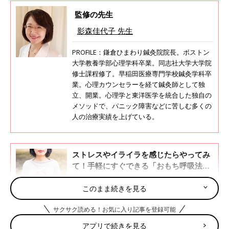
監修の先生
影森佳代子 先生
PROFILE：鎌倉ひまわり鍼灸院院長。ボストン
大学教養学部心理学科卒業。同志社大学大学院
修士課程修了。早稲田医療専門学校鍼灸学科卒
業。心理カウンセラーを経て鍼灸師として独
立、開業。心理学と東洋医学を統合した独自の
メソッドで、パニック障害などに苦しむ多くの
人の治療実績を上げている。
ストレスやイライラを感じたらやってみ
て！手軽にすぐできる「おもち呼吸法」
って？！
鎌倉ひまわり鍼灸（しんきゅう）院院長の影森
佳代子先生は、自身がパニック障害を発症した
このまま続きを見る
経験から、心理学と東洋医学を統合した独自の
メソッドを考案し、パニック障害など心の不調
サクサク読める！お気に入り記事を登録可能
を訴える人の治療を行っています。影森先生に
不安やイライラで交感神経が優位になると、子ども
アプリで続きを見る
よると、ストレスが蓄積してメンタルヘルスが