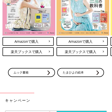
イラスト／林ユミ 取材・文／東裕美、ひよこクラブ編集部
お話・監修／影森佳代子先生
イライラや不安を解消するのに役立つ「お守りツボ」を知ってい
ると、心の元気を取り戻せそうです。ぜひ試してみてください。
Amazonで購入
Amazonで購入
楽天ブックスで購入
楽天ブックスで購入
ムック書籍
たまひよの絵本
キャンペーン