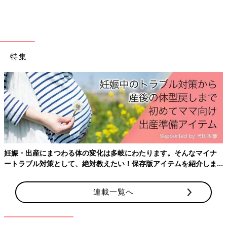
※すべてのお悩みにお答えすることはできませんのでご了承くだ
さい。
※個人が特定できるような内容は入力しないでください。
悩みを相談する
特集
前の話
次の話
「三男を出産してか
一覧
「また離婚したら…彼
ら家庭内の空気が悪
と再婚するか迷ってい
い」細木かおりさん
ます」細木かおりさん
の人生相談第60回
の人生相談第62回
妊娠・出産にまつわる体の変化は多岐にわたります。そんなマイナ
ートラブル対策として、絶対教えたい！保存版アイテムを紹介しま
す。
連載一覧へ