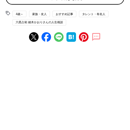
娘は仕事もでき、私から見れば男性にも比較的好まれる外見をし
ています。感情の起伏が激しく、お人好しで、すぐに人に乗せら
4歳～
家族・友人
おすすめ記事
タレント・有名人
れてしまう欠点があります。その彼女は、10代の終わりから続け
様に、異常なほど自己中心的、嘘つき、怠慢な男性達と交際し、
六星占術 細木かおりさんの人生相談
二股をかけられたり、果ては嫌がらせをされたり、一方的に尽く
させられたり、いつも最後は、やつれ果てるほど苦い思いをして
います。そして程なく、次の恋が始まります。
いま娘は「何故あんな最低の男達ばかりと交際してきたのか」と
悩んでいます。周りにまともな男性はいる筈なのに。私は数子先
生のように、娘に相応しいお見合い相手を懸命に探すべきなので
しょうか。お教えいただけましたら幸いです。どうかよろしくお
願い致します。
（エノさん：女性）
相談者 土星人－霊合星人
娘 土星人－
娘さんの気持ちを汲み取りながらうまく立ち回って