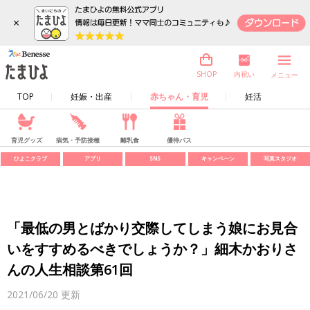
×
内祝い
SHOP
メニュー
TOP
妊娠・出産
赤ちゃん・育児
妊活
育児グッズ
病気・予防接種
離乳食
優待パス
ひよこクラブ
アプリ
SNS
キャンペーン
写真スタジオ
「最低の男とばかり交際してしまう娘にお見合
いをすすめるべきでしょうか？」細木かおりさ
んの人生相談第61回
2021/06/20
更新