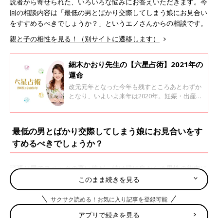
読者から寄せられた、いろいろな悩みにお答えいただきます。今
回の相談内容は「最低の男とばかり交際してしまう娘にお見合い
をすすめるべきでしょうか？」というエノさんからの相談です。
親と子の相性を見る！（別サイトに遷移します）
細木かおり先生の【六星占術】2021年の
運命
改元元年となった今年も残すところあとわずか
となり、いよいよ来年は2020年。妊娠・出産や
子育てで生活が大きく変わった人も多いのでは
ないでしょうか。 今回、六星占術で有名な細木
かおり先生に、あなたの来年がどんな年になる
最低の男とばかり交際してしまう娘にお見合いをす
か運命星ごとに教えてもらいました。
すめるべきでしょうか？
頑張り屋でスペックの高い娘が、続け様に良からぬ男性の術中に
落ち、心配が絶えません。かおり先生が、数子先生から、若くし
このまま続きを見る
て何度もお見合いを勧められ成婚されたエピソードを拝見し、興
サクサク読める！お気に入り記事を登録可能
味を抱いて、かおり先生の六星占術で娘のことを見てみました。
アプリで続きを見る