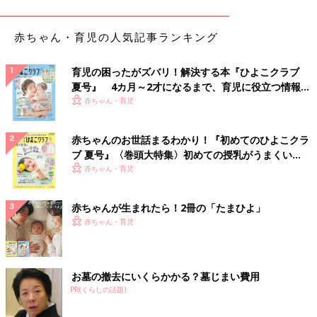
まず、娘さんの運命星である土星人（－）の霊合星人はメインで
ある土星人の理想主義とサブである天王星人の現実主義がほど良
赤ちゃん・育児の人気記事ランキング
く混じり合うため、おっしゃる通り、能力が高く、仕事ができる
タイプの女性が多い傾向にあります。
育児の困ったがズバリ！解決する本『ひよこクラブ
ただ、正義感が強く、なんでも自分でできてしまうため、男性か
夏号』 4カ月～2才になるまで、育児に役立つ情報が
ら頼られたり、弱さを見せられたりすると、つい、なんとかして
いっぱい！
赤ちゃん・育児
あげたいという感情が芽生えてしまうのでしょう。そして、一度
好きになると、土星人はまっすぐに一人の人を思い続ける傾向が
赤ちゃんのお世話まるわかり！『初めてのひよこクラ
ありますから、身も心もボロボロになるまでとことん尽くしてし
ブ 夏号』〈巻頭大特集〉初めての授乳がうまくい
まうのかもしれません。加えて、娘さんは昨年まで“大殺界”の渦
く！ おっぱい・ミルクの基本と夏のトラブル 解決テ
赤ちゃん・育児
中にありましたから、特に、よからぬ恋を引き寄せてしまったと
ク
いうこともあったのでしょう。
赤ちゃんが生まれたら！2冊の「たまひよ」
赤ちゃん・育児
よって、今年から三年間は運気も良いですし、もし娘さん自身が
早期の結婚を望んでいるのであれば、お母様のほうから、お見合
いを提案してみても良いかもしれません。ただし、娘さんは理想
もプライドも高い土星人です。特に若いうちは、自分で何とかし
お墓の撤去にいくらかかる？墓じまい費用
たいという気持ちが強い傾向にありますから、一方的にお見合い
PR(くらしの話題)
を押し付けてしまわないよう注意してください。娘さんの気持ち