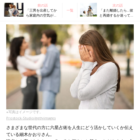
前の話
次の話
「三男を出産してか
一覧
「また離婚したら…彼
ら家庭内の空気が悪
と再婚するか迷ってい
い」細木かおりさん
ます」細木かおりさん
の人生相談第60回
の人生相談第62回
※写真はイメージです。
Prostock-Studio/gettyimages
さまざまな世代の方に六星占術を人生にどう活かしていくか伝え
ている細木かおりさん。