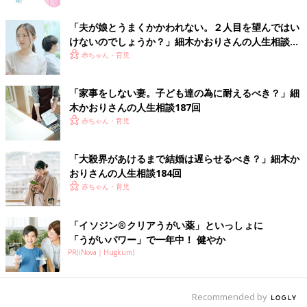
六星占術の継承者に。母・数子の意思を継承し、個人鑑定と「六
星占術をヒントにより幸せな人生を」を柱とした講演会を行い、
「夫が娘とうまくかかわれない。２人目を望んではい
さまざまな世代に、六星占術をどのように活かせるかを伝えてい
けないのでしょうか？」細木かおりさんの人生相談
る。著書に『六星占術によるあなたの運命』、ほかに母・数子と
183回
赤ちゃん・育児
の共著で『新版 幸せになるため先祖の祀り方』『六星占術によ
るあなたの宿命』（すべて飛鳥新社刊）がある。また、2019年2
「家事をしない妻。子ども達の為に耐えるべき？」細
月にテレビ初出演を果たし、同年5月には初の冠番組を持ち、大
木かおりさんの人生相談187回
きな反響を得る。講演会の予定などは
公式ホームページ
赤ちゃん・育児
officehosoki.com
に掲載、日々の活動は
インスタグラム
（kaori_hosoki_official）
に配信。
「大殺界があけるまで結婚は遅らせるべき？」細木か
おりさんの人生相談184回
細木かおり 親と子の六星占術
１（別サイトへ移動します）
赤ちゃん・育児
細木かおり先生への相談を募集します！
「イソジン®クリアうがい薬」といっしょに
「うがいパワー」で一年中！ 健やか
ご自身のこと、子育てのこと、パートナーとのこと、ママ友との
PR(iNova｜Hugkum)
こと、仕事のことなど、たまひよ読者皆さんの様々な悩みに対し
て、【六星占術】をもとに細木かおり先生からアドバイスをいた
だけます。いただいた相談内容から先生が選んだお悩みにアドバ
Recommended by
イスをいただき、たまひよの記事として公開される予定です。