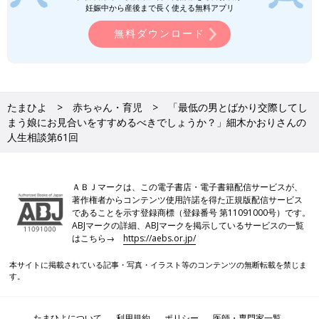
妊娠中から産後まで長く使える無料アプリ
無料ダウンロード
たまひよ
赤ちゃん・育児
「最低の男とばかり交際してし
まう娘にお見合いをすすめるべきでしょうか？」細木かおりさんの
人生相談第61回
ＡＢＪマークは、この電子書店・電子書籍配信サービスが、
著作権者からコンテンツ使用許諾を得た正規版配信サービス
であることを示す登録商標（登録番号 第11091000号）です。
ABJマークの詳細、ABJマークを掲示しているサービスの一覧
はこちら→
https://aebs.or.jp/
本サイトに掲載されている記事・写真・イラスト等のコンテンツの無断転載を禁じま
す。
たまひよについて
利用規約
ポリシー
医師・専門家一覧