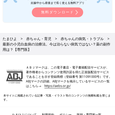
妊娠中から産後まで長く使える無料アプリ
【医師監修】赤ちゃんの憤怒けいれん・
泣き入りひきつけ 症状とケア
無料ダウンロード
赤ちゃんの病気【憤怒けいれん（ふんむけいれ
ん）・泣き入りひきつけ】って？激しく泣いて
いたりかんしゃくを起こした最中に、呼吸が止
まったようになり、意識を失います。
たまひよ
赤ちゃん・育児
赤ちゃんの病気・トラブル
小児白血病を克服するには、ママやパパが白血病の治療法を理解
最新の小児白血病の治療法。今は治らない病気ではない？薬の副作
し、医師と力を合わせて子どもに寄り添うことが大切です。
用は？【専門医】
ＡＢＪマークは、この電子書店・電子書籍配信サービスが、
著作権者からコンテンツ使用許諾を得た正規版配信サービス
であることを示す登録商標（登録番号 第11091000号）です。
ABJマークの詳細、ABJマークを掲示しているサービスの一覧
はこちら→
https://aebs.or.jp/
本サイトに掲載されている記事・写真・イラスト等のコンテンツの無断転載を禁じま
す。
たまひよについて
利用規約
ポリシー
医師・専門家一覧