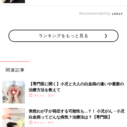
ますが、入院期間中の多くは治療薬を点滴しているか、「白血球
が減って免疫が弱い状態」になっていることが多いため、ほとん
どは病院で過ごします。
Recommended by
――治療は化学療法（抗がん剤や化学物質による治療）がメイン
とのこと。放射線治療や骨髄移植を行うことはありますか？
ランキングをもっと見る
富澤先生（以下敬称略） 放射線治療は患部に放射線をあててが
ん細胞のDNAに損傷を与え、死滅させる治療法。小児白血病の
治療で、放射線治療を行う機会は非常に少なくなっています。
骨髄移植については、骨髄血の代わりに、臍帯血（さいたいけ
つ）や末梢血幹細胞などを使って行うこともあるので、最近では
関連記事
「造血幹細胞移植」と呼びます。造血幹細胞移植は白血病の治療
で最も強力なものですが、体に与える影響も大きいため、化学療
【専門医に聞く】小児と大人の白血病の違いや最新の
法のみでは長期生存率が低いと考えられる場合のみ選択します。
治療方法を教えて
赤ちゃん・育児
小児の急性リンパ性白血病で、治療の最初（再発前）から造血幹
細胞移植を予定するのは10%もしくはそれ以下、急性骨髄性白血
突然わが子が発症する可能性も…？！ 小児がん・小児
病で、造血幹細胞移植を受けるのは30%前後と推定されます。
白血病ってどんな病気？治療法は？【専門医】
また、特殊なタイプの白血病では分子標的薬を使ったり、再発し
赤ちゃん・育児
てしまった場合には抗体療法や遺伝子改変T細胞療法などの免疫