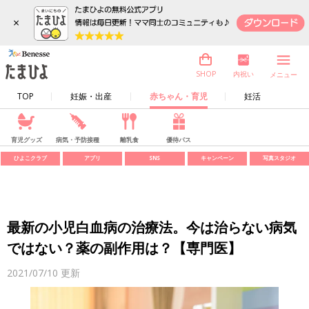
×
内祝い
SHOP
メニュー
TOP
妊娠・出産
赤ちゃん・育児
妊活
育児グッズ
病気・予防接種
離乳食
優待パス
ひよこクラブ
アプリ
SNS
キャンペーン
写真スタジオ
最新の小児白血病の治療法。今は治らない病気
ではない？薬の副作用は？【専門医】
2021/07/10
更新