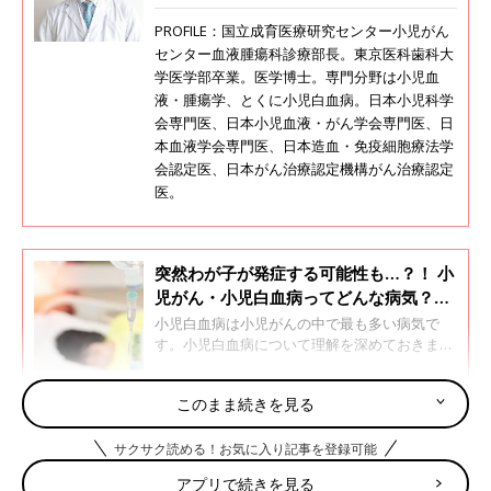
PROFILE：国立成育医療研究センター小児がん
センター血液腫瘍科診療部長。東京医科歯科大
学医学部卒業。医学博士。専門分野は小児血
液・腫瘍学、とくに小児白血病。日本小児科学
会専門医、日本小児血液・がん学会専門医、日
本血液学会専門医、日本造血・免疫細胞療法学
会認定医、日本がん治療認定機構がん治療認定
医。
突然わが子が発症する可能性も…？！ 小
児がん・小児白血病ってどんな病気？治
療法は？【専門医】
小児白血病は小児がんの中で最も多い病気で
す。小児白血病について理解を深めておきまし
ょう。国立成育医療研究センター小児がんセン
ター血液腫瘍科診療部長の富澤大輔先生に聞き
このまま続きを見る
ました。
急性リンパ性白血病、急性骨髄性白血病ともに、治
療のメインは化学療法
サクサク読める！お気に入り記事を登録可能
アプリで続きを見る