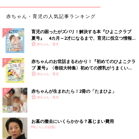
自宅で過ごしたりすることが可能です。
赤ちゃん・育児の人気記事ランキング
※１ 髄注／背中から針をさして、脳や脊髄のまわりを流れてい
る脳脊髄液内に抗がん剤を注射する治療法
育児の困ったがズバリ！解決する本『ひよこクラブ
夏号』 4カ月～2才になるまで、育児に役立つ情報が
「急性骨髄性白血病」とは？
いっぱい！
赤ちゃん・育児
骨髄で血液をつくる過程で、未熟な血液細胞の骨髄系前駆細胞に
赤ちゃんのお世話まるわかり！『初めてのひよこクラ
何らかの異常が起こり、がん細胞が増殖することで発症。0～
1才
ブ 夏号』〈巻頭大特集〉初めての授乳がうまくい
で発症の小さなピークがあり、その後は年齢とともに少しずつ増
く！ おっぱい・ミルクの基本と夏のトラブル 解決テ
赤ちゃん・育児
えます。日本では年間約180人が新たに診断されています。
ク
「急性骨髄性白血病」の治療法とは？
赤ちゃんが生まれたら！2冊の「たまひよ」
赤ちゃん・育児
抗がん剤を複数組み合わせた治療を行います。基本は静脈注射
（点滴を含む）で投与し、急性リンパ性白血病と同じように髄注
も行います。
お墓の撤去にいくらかかる？墓じまい費用
治療の内容によって多少異なりますが、6～7カ月は入院治療が必
PR(くらしの話題)
要です。治療と治療のあいまの外泊や、一時退院も可能ではあり