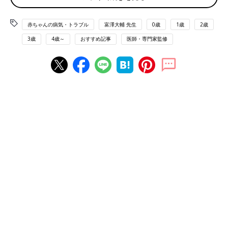
白血病は「血液のがん」です。がん細胞が急速に増える「急性」
と、ゆっくり増える「慢性」に分けられ、小児白血病の大半は急
赤ちゃんの病気・トラブル
富澤大輔 先生
0歳
1歳
2歳
性。急性には「急性リンパ性白血病」と「急性骨髄性白血病」が
3歳
4歳～
おすすめ記事
医師・専門家監修
あります。
「急性リンパ性白血病」とは？
白血球の一種であるリンパ球の成長途中に異常が起こり、がん化
した細胞が増殖することで発症。小児がんの中で最もよくみられ
る疾患です。2～5才に発症することが多く、日本では年間約500
人が新たに診断されています。
「急性リンパ性白血病」の治療法とは？
ステロイド剤と抗がん剤を組み合わせた治療を行います。ステロ
イド剤やメルカプトプリン（抗がん剤）は内服、アスパラギナー
ゼ（抗がん剤）は筋肉注射、そのほかの抗がん剤は静脈注射（点
滴を含む）で投与します。また、髄注（※１）も行います。
治療の内容によって多少異なりますが、8～12カ月程度は入院治
療が必要です。治療と治療のあいまに外泊したり、一時退院して