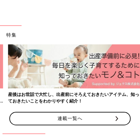
糖尿病、骨がもろくなる、感染症を起こしやすくなる、感情の起
伏が激しくなる、目が痛くなる（緑内障）などの症状が出ること
があります。福作用を緩和する薬を併用しながら治療を継続しま
す。
特集
「抗がん剤」とは？
抗がん剤は「増える細胞を倒す薬剤」。そのため、白血病細胞だ
けでなく、増える速度が速い正常な細胞にも影響を与え、血液を
作る力が一時的に抑制されます。でも、抗がん剤の副作用は一時
的なので、ある程度の時間が経過すれば血液を作る力は回復しま
す。その回復を待つ間、赤血球や血小板の減少に対しては輸血を
行って対応します。
産後はお世話で大忙し、出産前にそろえておきたいアイテム、知っ
ておきたいことをわかりやすく紹介！
白血球の減少は輸血では補えないので、基本は回復を待ちます。
白血球の回復を促す薬を使うこともあります。白血球が減少して
いる間は免疫力が低下し、肺炎になる危険性があるので予防薬を
連載一覧へ
服用します。
「抗がん剤」の副作用について