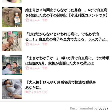
治療が行われることがあります。
始まりは３時間止まらなかった鼻血…。6才で白血病
を発症した女の子の闘病記【小児科医コメントつき】
薬の副作用をできるだけ抑えつつ、長期生存のため
赤ちゃん・育児
の治療を行う
「ほぼ助からないといわれる病に。でも必ず治
ステロイド剤や抗がん剤はがん細胞を死滅させるために欠かせな
る…！」白血病の息子を全力で支える、５人の子ども
い薬ですが、非常に強力な薬なので副作用があります。それぞれ
のママ＆パパの闘病記
赤ちゃん・育児
の薬と副作用について解説します。
「ステロイド剤」とは？
「まさかわが子が…」3歳3カ月で白血病に。その時母
は妊娠9カ月。家族が直面した大きな壁とは
赤ちゃん・育児
ステロイド剤は、人の副腎皮質という器官から分泌されるステロ
イドホルモンを基礎にしてつくられる薬剤です。急性リンパ性白
血病の治療において、ステロイド剤はとても重要な役割を果たし
【大人気】ひんやり冷感寝具で快適な睡眠を
ます。
あなたに。
PR(アイリスプラザ)
「ステロイド剤」の副作用について
Recommended by
ステロイド剤を長期に投与すると、血圧上昇、食欲増加、肥満、