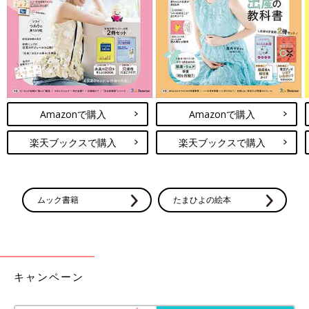
に副作用がありますが、いずれも治療には必要な薬剤です。副作
用を避けるあまり使用を控えすぎると、白血病が治る確率を下げ
てしまいます。白血病の長期生存がここ数十年でどんどん向上し
ているのは、抗生剤による感染対策などの補助治療が向上したた
めに、強い治療が可能になったことが大きく貢献しています。
また日本では、輸血に対する検査は高い精度で行われているた
め、輸血が確実にできるようになってきたことも大きいです。し
Amazonで購入
Amazonで購入
かし、輸血で感染症にかかるリスクがゼロではないため、輸血の
回数は最小限にとどめるようにします。治療現場では患者さんの
楽天ブックスで購入
楽天ブックスで購入
負担を最小限にすることをめざしつつ、治る確率が高くなるよう
に治療を行っています。
ムック書籍
たまひよの絵本
セカンドオピニオンを求めたい場合は、正確な確定
診断情報がそろってから
――白血病の治療は、子どもの将来を左右するとても重要なもの
です。セカンドオピニオンを求めたい場合、どのように申し出た
キャンペーン
らいいでしょうか。また、どのタイミングで行うのがベストです
か。