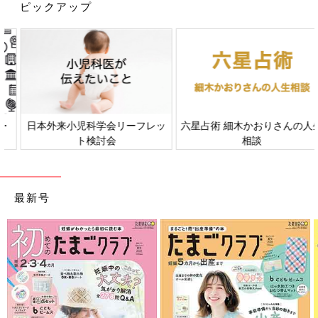
ピックアップ
【脱毛】
髪の毛の細胞は増える速度が速いため抗がん剤の影響を受け、治
療中は髪の毛が抜けます。抗がん剤投与後2週間程度で抜け始
め、入院治療中は髪の毛がほとんどない状態に。しかし、治療が
終われば髪の毛は生えてきます。
【口内炎、下痢】
日本外来小児科学会リーフレッ
六星占術 細木かおりさんの人生
粘膜の細胞も増える速度が速いので、口内炎が起こったり、下痢
ト検討会
相談
をしたりすることがあります。痛み止めなどを使って緩和しま
す。
最新号
【吐きけ】
抗がん剤は吐きけを引き起こすため、吐きけ止めを使って予防し
ます。
――白血病の治療は子どもの体にはかなり負担が大きいというこ
とでしょうか。
富澤 それは否定できません。化学療法で使用する薬はそれぞれ