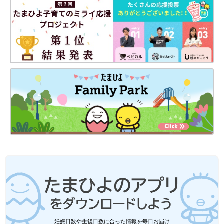
富澤 セカンドオピニオンは患者さんの当然の権利です。診断し
た担当医に遠慮なく相談してください。
急性リンパ性白血病、急性骨髄性白血病ともに、最初の１～２カ
月の治療（寛解導入療法）のやり方は、どこの病院でもほぼ変わ
りません。病型も含めた正確な確定診断情報がないと、セカンド
オピニオンを受けた医師が、治療方針などについて意見を述べる
のは難しいです。セカンドオピニオンを求めるのは、寛解導入療
法後、担当医からその後の治療方針が示された後くらいのタイミ
ングがいいのではないかと思います。
セカンドオピニオンを受ける受けないにかかわらず、白血病の治
療は長期戦ですから、ママやパパが十分に納得したうえで治療を
行うことが欠かせません。担当医と十分に話し合い、信頼関係を
築いてほしいと思います。
取材・文／東裕美、ひよこクラブ編集部
お話・監修／富澤大輔先生
妊娠日数や生後日数に合った情報を毎日お届け