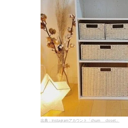
出典：Instagramアカウント「chum___closet」