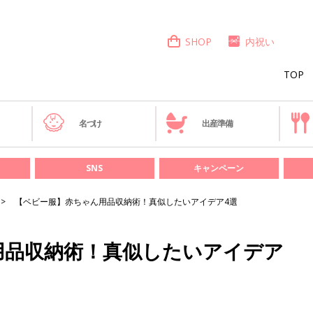
SHOP
内祝い
TOP
き
名づけ
出産準備
SNS
キャンペーン
【ベビー服】赤ちゃん用品収納術！真似したいアイデア4選
用品収納術！真似したいアイデア