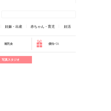
妊娠・出産
赤ちゃん・育児
妊活
離乳食
優待パス
写真スタジオ