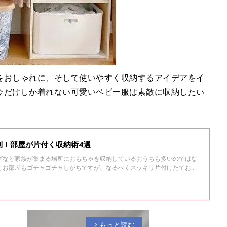
をおしゃれに、そして使いやすく収納するアイデアをイ
今だけしか着れない可愛いベビー服は素敵に収納したい
。
利！部屋が片付く収納術4選
グなど家族が集まる場所におもちゃを収納しているおうちも多いのではな
とお部屋もゴチャゴチャしがちですが、なるべくスッキリ片付けたておき
タママたちが使っている便利なお収納グッズやおもちゃ収納術をご紹介し
もっと読む
arrow_forward_ios