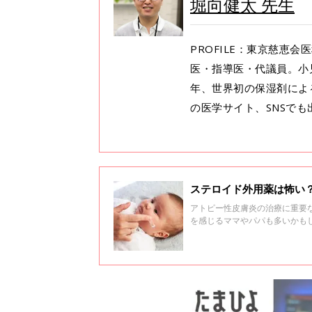
堀向健太 先生
PROFILE：東京慈恵
医・指導医・代議員。小
年、世界初の保湿剤によ
の医学サイト、SNSで
ステロイド外用薬は怖い
アトピー性皮膚炎の治療に重要
を感じるママやパパも多いかも
す。それは「ステロイドは怖い
ません。ステロイド外用薬につ
教・小児科医の堀向健太先生に