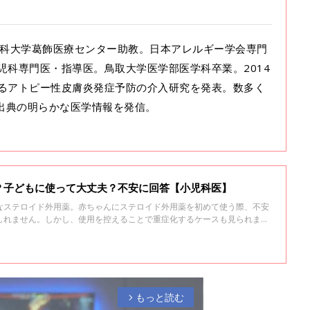
会医科大学葛飾医療センター助教。日本アレルギー学会専門
児科専門医・指導医。鳥取大学医学部医学科卒業。2014
るアトピー性皮膚炎発症予防の介入研究を発表。数多く
も出典の明らかな医学情報を発信。
？子どもに使って大丈夫？不安に回答【小児科医】
なステロイド外用薬。赤ちゃんにステロイド外用薬を初めて使う際、不安
しれません。しかし、使用を控えることで重症化するケースも見られま
」というイメージを持っている人が、こわごわと使っているからかもしれ
いて子どものアレルギーに詳しい東京慈恵会医科大学葛飾医療センター助
聞きました。
もっと読む
arrow_forward_ios