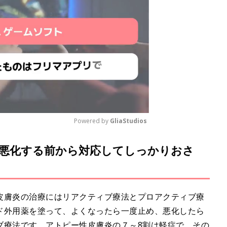
Powered by 
GliaStudios
悪化する前から対応してしっかりおさ
M
u
t
e
皮膚炎の治療にはリアクティブ療法とプロアクティブ療
ド外用薬を塗って、よくなったら一度止め、悪化したら
ブ療法です。アトピー性皮膚炎の７～8割は軽症で、その