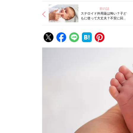
前の話
ステロイド外用薬は怖い？子ど
もに使って大丈夫？不安に回答
【小児科医】