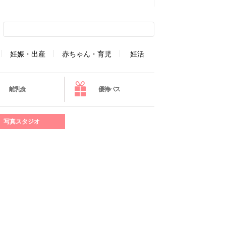
妊娠・出産
赤ちゃん・育児
妊活
離乳食
優待パス
写真スタジオ