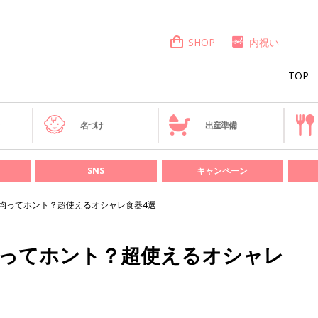
SHOP
内祝い
TOP
き
名づけ
出産準備
SNS
キャンペーン
0均ってホント？超使えるオシャレ食器4選
均ってホント？超使えるオシャレ