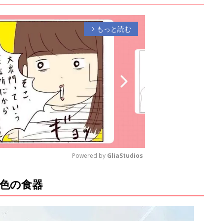
もっと読む
arrow_forward_ios
Powered by 
GliaStudios
色の食器
M
u
t