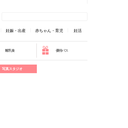
妊娠・出産
赤ちゃん・育児
妊活
離乳食
優待パス
写真スタジオ