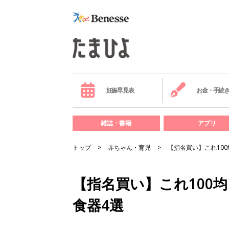
妊娠早見表
お金・手続
雑誌・書籍
アプリ
トップ
赤ちゃん・育児
【指名買い】これ10
【指名買い】これ100
食器4選