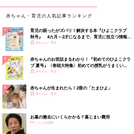
独は変わらないということです。最初は公園に行くだけで満足で
きますが、次は誰かと会って交流したいという欲求が芽生えま
赤ちゃん・育児の人気記事ランキング
す。その時に双子サークルなどママ達が行ける居場所がないと、
出かけても孤独感はつのるばかりです」（中原さん）
育児の困ったがズバリ！解決する本『ひよこクラブ
ママ達の話を聞くほどに「自転車というツールだけじゃあかんね
秋号』 4カ月～2才になるまで、育児に役立つ情報が
いっぱい！
んや。人じゃないとできないことがある！」という思いが強くな
赤ちゃん・育児
っていったと言う中原さん。その思いを、いつも試乗会を手伝っ
てくれる双子ママ＆パパたちに話したところ、「一緒に手伝いま
赤ちゃんのお世話まるわかり！『初めてのひよこクラ
すよ」と言ってくれた人がいました。そして、思いに賛同してく
ブ 夏号』〈巻頭大特集〉初めての授乳がうまくい
れた仲間とともに「NPO法人つなげる」を立ち上げたのです。
く！ おっぱい・ミルクの基本と夏のトラブル 解決テ
赤ちゃん・育児
ク
双子ママが双子ママをサポートできる仕組みづくり
赤ちゃんが生まれたら！2冊の「たまひよ」
赤ちゃん・育児
お墓の撤去にいくらかかる？墓じまい費用
PR(くらしの話題)