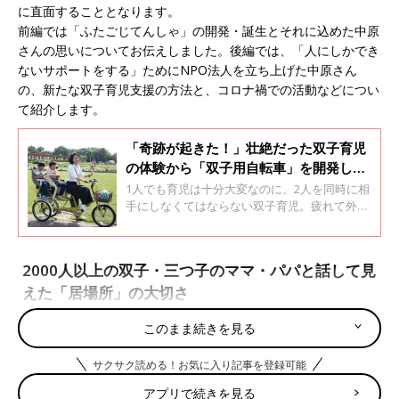
に直面することとなります。
前編では「ふたごじてんしゃ」の開発・誕生とそれに込めた中原
さんの思いについてお伝えしました。後編では、「人にしかでき
ないサポートをする」ためにNPO法人を立ち上げた中原さん
の、新たな双子育児支援の方法と、コロナ禍での活動などについ
て紹介します。
「奇跡が起きた！」壮絶だった双子育児
の体験から「双子用自転車」を開発し、
国を動かした一人のママ
1人でも育児は十分大変なのに、2人を同時に相
手にしなくてはならない双子育児。疲れて外出
するのも困難になり、引きこもり孤立してしま
う双子ママは少なくありません。そんな状況を
変えたいと双子用自転車の開発に取り組み、つ
2000人以上の双子・三つ子のママ・パパと話して見
いには全国販売まで実現したのは、同じく双子
えた「居場所」の大切さ
を育てる１人のママ、中原美智子さん。中原さ
んが体験した壮絶な双子育児の現実と、双子用
自転車の開発から完成、その自転車に込めた思
このまま続きを見る
多
胎児
（双子・三つ子）のママは100人に1人と言われます。数
いなどについて聞きました。
としてとても少なく、双子育児のリアルな経験や思いを共有でき
サクサク読める！お気に入り記事を登録可能
る人が身近にいないのが現状です。
アプリで続きを見る