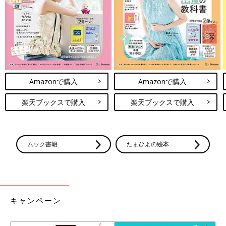
たんです」（中原さん）
以下は、「つなげる」が2020年4月に実施した緊急アンケート
「新型コロナの影響によるふたご家庭の困り事を教えてくださ
い」に寄せられた双子ママたちの声のごく一部です。
――――
Amazonで購入
Amazonで購入
「オムツが買えず、やっと見つけたお店で双子分を購入し帰宅途
中、他人から“あんたみたいなのがいるから必要な人の手元に届
楽天ブックスで購入
楽天ブックスで購入
かなくなるのよ! ”と罵声を浴びせられ不愉快 だった。シングルマ
ザーで双子育児中の私にとって、コロナの影響で日々恐怖でしか
ない」
ムック書籍
たまひよの絵本
「双子の上に小２の子がいる。上の子に公園で運動させてあげた
いけれど、抱っこひもでサッと出られる単胎児と違って、短時間
でも双子用ベビーカーを出したり手間がかかる。玄関先でなわと
びをしていて“見て”と言われた時も、単胎児なら抱っこして見に
行けるが、そうもできないのでリビングに置いて行くこと
キャンペーン
に……」