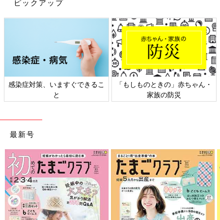
ピックアップ
感染症対策、いますぐできるこ
「もしものときの」赤ちゃん・
緊急事態宣言下、双子ママ達に液体ミルク4万8000本の応援物資を発送。
と
家族の防災
株式会社ふたごじてんしゃとNPO法人つなげるの両輪で、双子
ママたちへの幅広いサポートをスタートさせた中原さん。ところ
が2020年はじめ、新型コロナウイルス感染症が世界を席巻し、
ママ達の生活が一変します。
最新号
「最初は、わりと軽く考えていたんです。双子は外出が大変で、
多くの双子ママはもともと家にこもりがちです。緊急事態宣言が
出ても、生活はあまり変わらないんじゃないかって。
でもそれは、とんでもない勘違いでした。“つなげる”で全国の双
子ママにアンケートを取ったところ、いろいろな物資が手に入ら
なくなって困っている人や、仕事がなくなってお金が手に入らな
くなった人、心身ともに疲弊しているママ・パパがとても多かっ