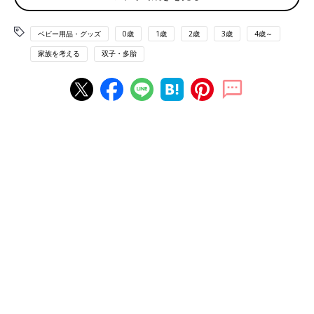
それだけに “ふたごじてんしゃ”の試乗会やイベントは、他の多胎
児ファミリーとつながれる貴重な機会。普段、誰にも話すことが
ベビー用品・グッズ
0歳
1歳
2歳
3歳
4歳～
できない双子育児の悩みなどを、相談したり打ち明けられる場所
家族を考える
双子・多胎
となっていきました。
“ふたごじてんしゃ”を開発した中原美智子さんも、イベントや試
乗会を通して、2000人以上の双子や三つ子のママ＆パパとさま
ざまな話をしてきたそうです。
「ママたちの口から出てくるのは、孤独でむなしいという思い
や、双子育児をうまくこなせない自分への自己嫌悪など、自転車
とは関係のない深い悩みや話がほとんどです。自分自身を認めら
れないと、子どもの存在も認めるのが難しくなります。なかには
虐待まがいのことをしてしまったと泣いている人もいました」
（中原さん）
当時、中原さんは社会福祉士の資格を取るための勉強もしてお
り、ママたちの個人的な悩みや相談にもじっくり耳を傾け、一緒
に考え続けました。その中で、あることに気づいたと言います。
「 “ふたごじてんしゃ”があっても、行き先に居場所がなければ孤