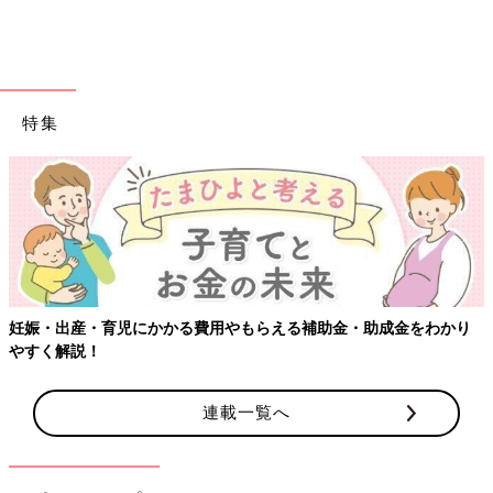
独を感じているママがいたら、まずは“つなげる”ホームページに
ある無料のLINEオープンチャット“ふたごのへや”に参加してほし
いです。ここでは全国の双子ママ達が、好きな時間に自由に出入
りしておしゃべりしています。また、会員制ルーム“ふたごのい
え”なら、トークも流れずゆったりとチャットを楽しむことがで
特集
きます。
最初はただのぞいてみるだけでいいんです。とにかく“悩んでい
るのはあなただけじゃない”ということを知ってもらえたらと思
います」（中原さん）
緊急事態宣言でさらに追い詰められる多胎児ママた
ちに物資を！
妊娠・出産・育児にかかる費用やもらえる補助金・助成金をわかり
やすく解説！
連載一覧へ