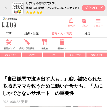
×
内祝い
SHOP
メニュー
TOP
妊娠・出産
赤ちゃん・育児
妊活
育児グッズ
病気・予防接種
離乳食
優待パス
ひよこクラブ
アプリ
SNS
キャンペーン
写真スタジオ
「自己嫌悪で泣き出す人も…」追い詰められた
多胎児ママを救うために動いた母たち。「人に
しかできないサポート」の重要性
2021/08/22
更新