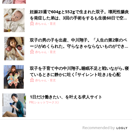
また、他のママからは、「子育てひろばに行った時、多胎育児に
理解がない人から、“双子だから愛情が半分ずつになってかわい
妊娠23週で604gと552gで生まれた双子。壊死性腸炎
そう。落ち着きがなく悪い子になるかも”など、ひどいことを言
を発症した弟は、3回の手術をするも生後60日で空へ
われた」という話を聞いたことも。これではママ達が安心できる
【多胎・低出生体重児】
赤ちゃん・育児
居場所にはなりません。
一方、一緒に「つなげる」を立ち上げた仲間が主宰するサークル
双子の男の子を出産、中川翔子。「人生の第2章のペ
ージがめくられた。守らなきゃならないものができ
は、オープンな雰囲気で人気がありました。そこまで頑張って来
た」という気持ちに
赤ちゃん・育児
たママを温かく迎え入れるスタッフの姿勢が、安心感と共感を呼
んでいたためです。
「そういうサークルを増やすためには、サポートスタッフを育成
双子を子育て中の中川翔子｡睡眠不足と戦いながら､寝
することが大切」と感じ、“つなげるピアサポーター養成講座”を
ているときに静かに吐く｢サイレント吐き｣を心配
始めたのでした。
赤ちゃん・育児
現在までに、この講座で約30名の「つなげるピアサポーター」が
1日だけ働きたい、を叶える求人サイト
誕生し、多くが全国の多胎育児家庭がオンラインで話せる場所の
PR(ショットワークス)
維持やサポート活動などを行っています。また、この講座を通じ
てつながった人の中には、双子サークルの運営やイベントや交流
会を開くなど、幅広いサポート活動を行う人も多くいます。
Recommended by
「もしも今、周りに双子育児のしんどさをわかってもらえず、孤