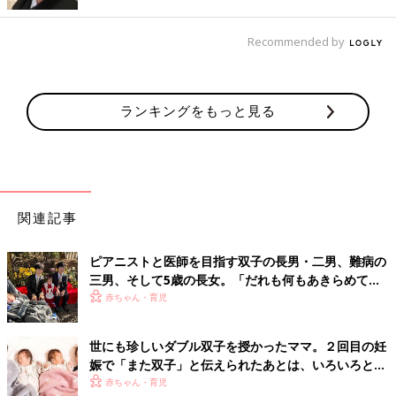
Recommended by
オンラインによる“つなげるピアサポーター養成講座”の様子。
ランキングをもっと見る
「つなげる」で最初に取り組んだのは “つなげるピアサポーター
養成講座”の開設でした。
“ピア”とは“同じ境遇の人”という意味。“つなげるピアサポーター
養成講座”は双子・三つ子（多胎）のママ・パパを対象にしたも
ので、多胎育児で悩むママやパパのお話を共感をもって聴くこと
関連記事
を学ぶ講座です。
ピアニストと医師を目指す双子の長男・二男、難病の
「双子ママ達が社会や人とつながりを持ち続けるために、双子サ
三男、そして5歳の長女。「だれも何もあきらめてほ
ークルなどの居場所が必要だと思いましたが、どんな双子サーク
しくない」母の思い
赤ちゃん・育児
ルでもいいわけではありません。私も過去にいくつかの双子サー
クルに行ったことがありますが、残念ながら派閥やカーストみた
いのがあって、輪に入れないと情報がもらえないサークルもあり
世にも珍しいダブル双子を授かったママ。２回目の妊
ました」（中原さん）
娠で「また双子」と伝えられたあとは、いろいろと不
安が巡り…!?【体験談】
赤ちゃん・育児