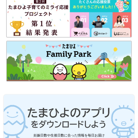
「オムツや食事などすべて2倍なので、いつもネットスーパーや
生協を利用していたが、買えなくなった。実店舗で購入し、持っ
て帰らなくてはならない。 近くの薬局ではオムツの取り扱いも
無くなり、日々の使用分を購入するのも大変」
「たまに面倒見てくれる母に感染リスクで来てもらえず、ワンオ
ペになり苦痛」
「双子というだけで、預けるのも2枠空いてないとダメ、金額は2
倍ということで、簡単に預けることを考えられません」
――――
これらの声を受け、中原さんはすぐに双子ママたちが必要として
いる物をリストアップ。SNSなどを通してさまざまな企業や人に
寄付を募り、送られてきた支援物資を「つなげる」の仲間と協力
して、全国のママ達に送りました。
「箱詰めや発送は、もちろん全て手作業です。江崎グリコさんか
ら寄付してもらった液体ミルク4万8000本を発送し終えた時は、
さすがにみんなヘロヘロに（笑）。でも、粉ミルクを調乳がいら
妊娠日数や生後日数に合った情報を毎日お届け