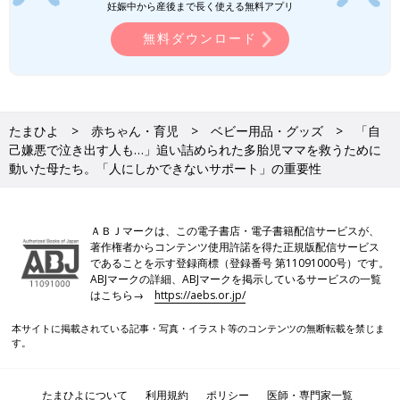
ない液体ミルクに変えることで、ママたちがちょっとでも休むこ
妊娠中から産後まで長く使える無料アプリ
とができれば、少しでも気持ちが穏やかになってもらえたらと思
無料ダウンロード
います」（中原さん）
すべての多胎児ママが心地よく、自分らしく生きる
ことができる社会を作りたい
たまひよ
赤ちゃん・育児
ベビー用品・グッズ
「自
己嫌悪で泣き出す人も…」追い詰められた多胎児ママを救うために
動いた母たち。「人にしかできないサポート」の重要性
ＡＢＪマークは、この電子書店・電子書籍配信サービスが、
著作権者からコンテンツ使用許諾を得た正規版配信サービス
であることを示す登録商標（登録番号 第11091000号）です。
ABJマークの詳細、ABJマークを掲示しているサービスの一覧
はこちら→
https://aebs.or.jp/
本サイトに掲載されている記事・写真・イラスト等のコンテンツの無断転載を禁じま
す。
たまひよについて
利用規約
ポリシー
医師・専門家一覧