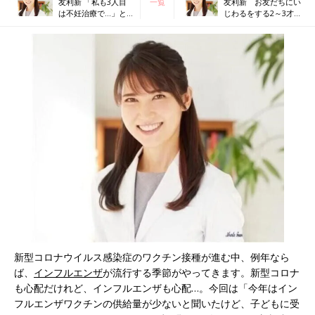
友利新 「私も3人目
一覧
友利新 お友だちにい
は不妊治療で…」と2
じわるをする2～3才児
人目不妊治療に悩む
への対応
ママにアドバイス
新型コロナウイルス感染症のワクチン接種が進む中、例年なら
ば、
インフルエンザ
が流行する季節がやってきます。新型コロナ
も心配だけれど、インフルエンザも心配…。今回は「今年はイン
フルエンザワクチンの供給量が少ないと聞いたけど、子どもに受