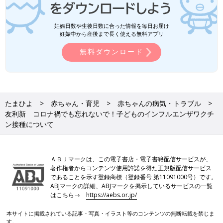
妊娠日数や生後日数に合った情報を毎日お届け
妊娠中から産後まで長く使える無料アプリ
無料ダウンロード
たまひよ
赤ちゃん・育児
赤ちゃんの病気・トラブル
友利新 コロナ禍でも忘れないで！子どものインフルエンザワクチ
ン接種について
ＡＢＪマークは、この電子書店・電子書籍配信サービスが、
著作権者からコンテンツ使用許諾を得た正規版配信サービス
であることを示す登録商標（登録番号 第11091000号）です。
ABJマークの詳細、ABJマークを掲示しているサービスの一覧
はこちら→
https://aebs.or.jp/
本サイトに掲載されている記事・写真・イラスト等のコンテンツの無断転載を禁じま
す。