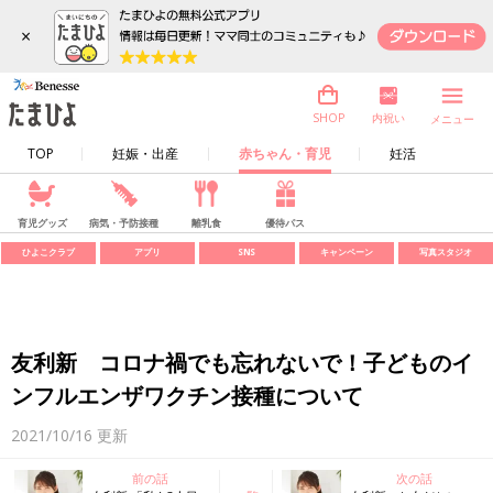
×
内祝い
SHOP
メニュー
TOP
妊娠・出産
赤ちゃん・育児
妊活
育児グッズ
病気・予防接種
離乳食
優待パス
ひよこクラブ
アプリ
SNS
キャンペーン
写真スタジオ
友利新 コロナ禍でも忘れないで！子どものイ
ンフルエンザワクチン接種について
2021/10/16
更新
前の話
次の話