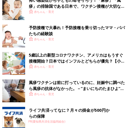
怖い感染症から子どもの命を守ろう！「麻疹」「風
疹」の排除国である日本で、ワクチン接種が大切な理
前の話
次の話
由とは？【小児科医】
赤ちゃん・育児
友利新 「私も3人目
一覧
友利新 お友だちにい
は不妊治療で…」と2
じわるをする2～3才児
人目不妊治療に悩む
への対応
ママにアドバイス
予防接種で大暴れ！予防接種を乗り切ったママ・パパ
たちの経験談
赤ちゃん・育児
5歳以上の新型コロナワクチン、アメリカはもうすぐ
接種開始？日本ではインフルとどちらが優先？【小児
科医】
赤ちゃん・育児
風疹ワクチンは前に打っているのに、妊娠中に調べた
ら風疹の抗体がなかった。－”まいにちのたまひよ”の
体験談
赤ちゃん・育児
ライフ共済ってなに？月々の掛金が500円か
らの保障
PR(愛知県共済生活協同組合)