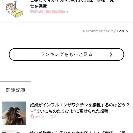
と、2回接種に比べて感染率や重症化率の低下が少なくなってし
亡を保障
PR(愛知県共済生活協同組合)
まいます。
2回接種することを考えた場合、接種間隔と接種後に、しっかり
Recommended by
とした免疫を獲得する期間を考えると10月、遅くても11月に
は、1回目の接種をすることが推奨されています。今からの準備
で決して早くはなく、ちょうどいいのではないでしょうか。
ランキングをもっと見る
文／友利新先生 構成／ひよこクラブ編集部
RSの次はパラインフルが流行?!この秋
冬、子どもが気をつけるべき感染症と
は？【小児科医】
パラインフルエンザというウイルスを知ってい
ますか？名前だけ聞くと、季節性インフルエン
関連記事
ザの仲間なのかな、と思うママやパパもいるか
もしれません。しかし、まったく別のウイルス
で、５才までのほとんどの子どもがかかり、国
妊婦がインフルエンザワクチンを接種するのはどう？
インフルエンザワクチンの接種は、13才未満の子どもの場合、大
立感染症研究所（※1）の報告によれば今夏流行
－”まいにちのたまひよ”に寄せられた投稿
人と違って２回の接種が必要です。なるべく早めに予約をして適
が確認されたそう。
赤ちゃん・育児
切な時期に接種し、子どもをつらい病気から守ってあげたいもの
です。