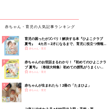
（
3才
4カ月女の子のママ）
10～11月に1回目を。子どもは2回接種が推奨されていま
す
赤ちゃん・育児の人気記事ランキング
新型コロナウイルス感染症が猛威をふるっている中で、忘れがち
になってしまっているのがインフルエンザ。インフルエンザは命
育児の困ったがズバリ！解決する本『ひよこクラブ
にかかわることのある感染症で、ワクチンが感染率や重症化率を
夏号』 4カ月～2才になるまで、育児に役立つ情報が
低下させてくれます。
いっぱい！
赤ちゃん・育児
インフルエンザのワクチンは、6カ月以上であれば、赤ちゃんで
も接種できるので、なるべく接種することをおすすめします。た
赤ちゃんのお世話まるわかり！『初めてのひよこクラ
だ、
1才
未満は、ほかの年齢に比べて効果が低いと評価されてい
ブ 夏号』〈巻頭大特集〉初めての授乳がうまくい
て、強くはおすすめできません。赤ちゃんが1才未満の場合は、
く！ おっぱい・ミルクの基本と夏のトラブル 解決テ
赤ちゃん・育児
かかりつけ医と相談し、接種を検討しましょう。1才未満の赤ち
ク
ゃんがいるご家庭では、接種できる大人やきょうだいが接種する
赤ちゃんが生まれたら！2冊の「たまひよ」
ことで、家庭内での感染を抑えるようにすることが大切です。
赤ちゃん・育児
接種するタイミングですが、年末年始の流行期の発症を予防する
には、10月ごろを目安に考えればいいと思います。とくに13才
未満の子どもは、免疫獲得に2回接種が必要で、1回だけの接種だ
ご存じですか？月々500円で入院・手術・死