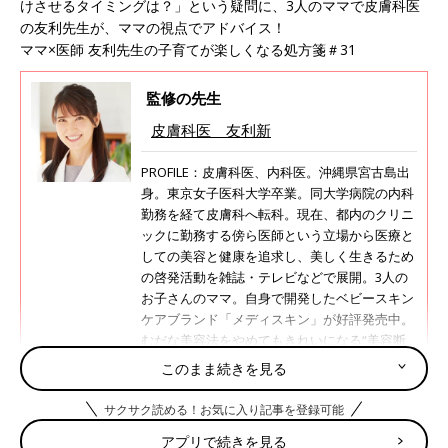
けさせるタイミングは？」という疑問に、3人のママで皮膚科医
の友利先生が、ママの視点でアドバイス！
ママ×医師 友利先生の子育てが楽しくなる処方箋＃31
監修の先生
皮膚科医 友利新
PROFILE：皮膚科医、内科医。沖縄県宮古島出
身。東京女子医科大学卒業。同大学病院の内科
勤務を経て皮膚科へ転科。現在、都内のクリニ
ックに勤務する傍ら医師という立場から医療と
しての美容と健康を追求し、美しく生きるため
の啓発活動を雑誌・テレビなどで展開。3人の
お子さんのママ。自身で開発したベビースキン
ケアブランド「メディスキン」が好評発売中。
むだな美容法をやめてもきれいになる“美容断
活”の著書『やめる美容』（光文社）が発売
このまま続きを見る
中。
サクサク読める！お気に入り記事を登録可能
インスタ：
@aratatomori
アプリで続きを見る
twitter：
@ArataTomori