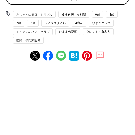
アメブロ：
友利新のビューティー診療室
YouTube：
友利新 / 医師「内科・皮膚科」
赤ちゃんの病気・トラブル
皮膚科医 友利新
0歳
1歳
2歳
3歳
ライフスタイル
4歳～
ひよこクラブ
１才２才のひよこクラブ
おすすめ記事
タレント・有名人
友利新 「私も3人目は不妊治療で…」と2
人目不妊治療に悩むママにアドバイス
医師・専門家監修
1人目の子どもが生まれたけれど、２人目はな
かなか授からない…。不妊治療を始めようか…
と悩むファミリーも少なくないといいます。今
回は「2人目が欲しいけれど、不妊治療をして
まで望むのはぜいたく？」という悩みに、3人
インフルエンザの予防接種は、早く受けすぎるとよ
のママで皮膚科医の友利先生が、ママの視点で
くないの？
アドバイス！ ママ×医師 友利先生の子育てが楽
しくなる処方箋＃30
＜ママからの質問＞
今年は、インフルエンザワクチンの供給量が少ないというニュー
スを見ました。 子どもに受けさせたいと思っているのですが、
供給のあるうちにと思って早めに受けると、流行のピークに合わ
ないのではないかと心配です。また、子どもは、やはり２回接種
しないと効果が得られないのでしょうか。