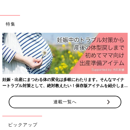
才）
「犬を飼いたい！と言った子ども達が、ごはん、散歩からトイレ
までひと通り責任をもってやっています。ただ可愛いだけでな
く、お世話する大変さ、生き物を育てることの大変さも感じてい
特集
ると思います。話ができないので、表情をみて、気持ちを読みと
る力など、将来に活かされるのではないかなと感じています。感
受性が豊かな時期に犬と家族になれたこと、本当に良かったと思
っています」
子どもの成長に大切な「自己肯定感」にも
妊娠・出産にまつわる体の変化は多岐にわたります。そんなマイナ
ートラブル対策として、絶対教えたい！保存版アイテムを紹介しま
す。
連載一覧へ
ピックアップ