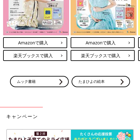
Amazonで購入
Amazonで購入
楽天ブックスで購入
楽天ブックスで購入
こぐまちゃん（2才）、ミントくん（２才／ともにMIX）、すずちゃん（9才）、い
ムック書籍
たまひよの絵本
とちゃん（5才）
「犬や猫は子どもたちの優しい心がわかるようで娘たちを信頼
し、心を許してすべてをあずけています。そんな犬猫の姿を見
て、娘たちも自分に自信が持てているようです。まさにペットは
『自己肯定感』を高めてくれる存在、お互いがとてもいい影響を
キャンペーン
与えていると感じます」