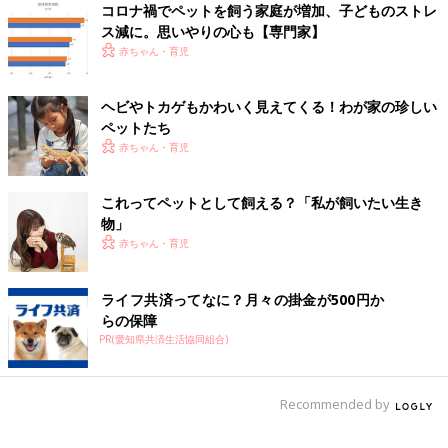
うちを作ってあげたり…。ルナを通して思いやりの心を学んでい
コロナ禍でペットを飼う家庭が増加、子どものストレ
る姿を嬉しく思っています。悲しい時はルナに話を聞いてもら
ス減に。思いやりの心も【専門家】
い、ルナもじっと寄り添って慰めていたりと心が通じ合っている
赤ちゃん・育児
ようです。」
ヘビやトカゲもかわいく見えてくる！わが家の珍しい
命を育てる責任感が生まれました
ペットたち
赤ちゃん・育児
これってペットとして飼える？「私が飼いたい生き
物」
赤ちゃん・育児
ライフ共済ってなに？月々の掛金が500円か
らの保障
PR(愛知県共済生活協同組合)
Recommended by
虎徹くん（柴／０才）、一汰くん（5才）くん、怜夏ちゃん（10才）一翔くん（7