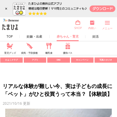
×
内祝い
SHOP
メニュー
TOP
妊娠・出産
赤ちゃん・育児
妊活
育児グッズ
病気・予防接種
離乳食
優待パス
ひよこクラブ
アプリ
SNS
キャンペーン
写真スタジオ
リアルな体験が難しい今、実は子どもの成長に
「ペット」がひと役買うって本当？【体験談】
2021/10/16
更新