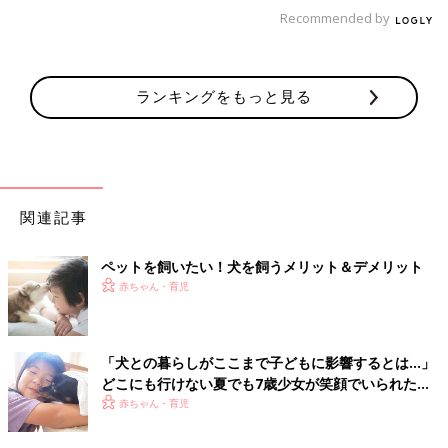
Recommended by
ランキングをもっと見る
関連記事
ペットを飼いたい！犬を飼うメリット＆デメリット
赤ちゃん・育児
ルナちゃん（17才／エジプシャンマウ）、はるくん（５才）
「犬との暮らしがここまで子どもに影響するとは…」
どこにも行けない夏でも7歳少女が笑顔でいられた理
「わが家の場合、息子と飼い猫のルナはお互いがお互いの面倒を
由
赤ちゃん・育児
見てあげているつもりでいます。ルナのほうがずっと年上なんで
すが、息子はルナに絵本を読んであげたり、工作で段ボールのお