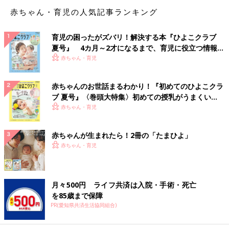
赤ちゃん・育児の人気記事ランキング
メロディちゃん（0才／キャバリア・キング・チャールズ・スパニエル）、瀧くん
（4才）、楓花ちゃん（7才）
育児の困ったがズバリ！解決する本『ひよこクラブ
「娘と息子にとって、愛犬のメロディは年の近い妹のような存在
夏号』 4カ月～2才になるまで、育児に役立つ情報が
です。いつも３人（2人と1匹）で工夫して、お店やさんごっこな
いっぱい！
赤ちゃん・育児
どをして遊んでいます。姉弟だけだと喧嘩が絶えないのですが、
メロディが加わると、不思議と互いを思いやる様子が見えます。
赤ちゃんのお世話まるわかり！『初めてのひよこクラ
自然と優しい気持ちになれているようです」
ブ 夏号』〈巻頭大特集〉初めての授乳がうまくい
く！ おっぱい・ミルクの基本と夏のトラブル 解決テ
赤ちゃん・育児
お互いがお互いの面倒を
ク
赤ちゃんが生まれたら！2冊の「たまひよ」
赤ちゃん・育児
月々500円 ライフ共済は入院・手術・死亡
を85歳まで保障
PR(愛知県共済生活協同組合)