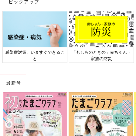
ピックアップ
赤ちゃん・
日本外来小児科学会リーフレッ
六星占術 細木かおりさ
ト検討会
相談
最新号