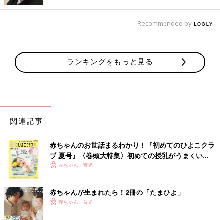
生きたい。
ときどき同じ趣味の人と交流をもつ程度の人生がいい」
Recommended by
「結婚25年目です。10年前なら『来世も夫と結婚したい』と、
言っていたと思う。
でも今は『いつまで一緒にいないとダメなの？』という感覚に。
ランキングをもっと見る
嫌いじゃないけど好きじゃない。いや、やっぱり嫌いかも。
来世は独身を貫きたい。アラフィフ独身の友人達は自由気ままに
生きていて、心底羨ましいです」
「結婚はもういいです（笑） 夫は選べても義両親は選べないこ
関連記事
とを痛感の人生です。子育ては現世で堪能したから、来世はいい
かな。
生まれ変わったら仕事をバリバリして、自分のために生きたい。
赤ちゃんのお世話まるわかり！『初めてのひよこクラ
世話をするなら義両親じゃなくて、実親がいい。あと猫の下僕に
ブ 夏号』〈巻頭大特集〉初めての授乳がうまくい
なりたい！」
く！ おっぱい・ミルクの基本と夏のトラブル 解決テ
赤ちゃん・育児
ク
「お一人様が最高でしょう。バリバリ働く性分ではないので、自
赤ちゃんが生まれたら！2冊の「たまひよ」
分ひとり食べていける程度にまったり働きたい。甘いかな」
赤ちゃん・育児
「結婚も出産もしたくない。狭い部屋で必要最低限の物だけ置い