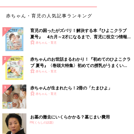
「せっかくなので来世は他の人がいい。
今の夫に文句はないけど、他の男性とのお付き合いがないままな
赤ちゃん・育児の人気記事ランキング
んとなーく結婚。その後、心ときめく男性と出会い『結婚、早ま
ったかなぁ』という経験をしています。
育児の困ったがズバリ！解決する本『ひよこクラブ
来世はもう少し恋愛を楽しみたい」
夏号』 4カ月～2才になるまで、育児に役立つ情報が
いっぱい！
赤ちゃん・育児
「来世は元カレと結婚したいです。母の妨害で別れて『俺と別れ
たら絶対後悔するよ』と、言われました。
15年後ようやく夫と結婚できたけど、予言どおりでした。笑いの
赤ちゃんのお世話まるわかり！『初めてのひよこクラ
ツボが一緒など楽しいこともあるけれど、結婚ってそれだけじゃ
ブ 夏号』〈巻頭大特集〉初めての授乳がうまくい
く！ おっぱい・ミルクの基本と夏のトラブル 解決テ
ダメだから」
赤ちゃん・育児
ク
「仲良し夫婦です。でも私”を”好きになった人と結婚したので、
赤ちゃんが生まれたら！2冊の「たまひよ」
来世は私”が”好きになった人と結婚したい」
赤ちゃん・育児
圧倒的に共感を集めたのは「結婚したくない」とい
う独身派
お墓の撤去にいくらかかる？墓じまい費用
PR(くらしの話題)
「結婚自体をしたくないです。来世は独身を貫いて、自分らしく