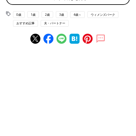
り直したい」などなど
0歳
1歳
2歳
3歳
4歳～
ウィメンズパーク
「絶対にいや！ なんなら現世でもうお断りしたい。来世も結婚
おすすめ記事
夫・パートナー
したい、と言える方が心底羨ましいです」
「共働きなのにワンオペで家事育児。大事な相談は逃げる。なん
で私、こんな人と結婚したんだろうという毎日です。次こそ尊敬
できる男性と結婚したい」
「基本的な価値観は似ていると結婚しましたが、譲れない部分も
同じで寄り添えません。
離婚にはなるほどのダメージはないから、お互い悶々とする結婚
生活です。来世は、お互い別の相手と結婚したほうが幸せになれ
ると思う」
「来世は専門職で働いて自立して、結婚ではなく事実婚のパート
ナーと過ごしたい。
今の夫は妻の自立を応援とか、事実婚とか、そういう考えが全く
ないので、相手は別の人になると思う」