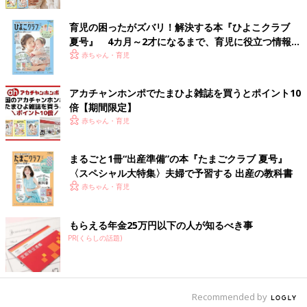
て、手を伸ばせば何でも手がとどく範囲で暮らしたい。
育児の困ったがズバリ！解決する本『ひよこクラブ
誰にも干渉されず好き勝手暮らして、生活に飽きたら餓死した
夏号』 4カ月～2才になるまで、育児に役立つ情報が
い。私、疲れてる？」
いっぱい！
赤ちゃん・育児
母の掲示板だけに、家事育児そして仕事と、自分の時間を確保で
きない今の生活に疲弊している、母の心が垣間見られました。
アカチャンホンポでたまひよ雑誌を買うとポイント10
倍【期間限定】
赤ちゃん・育児
文／和兎 尊美
まるごと1冊“出産準備”の本『たまごクラブ 夏号』
〈スペシャル大特集〉夫婦で予習する 出産の教科書
赤ちゃん・育児
※文中のコメントは口コミサイト「ウィメンズパーク」の投稿を
抜粋したものです。
※記事の内容は記事執筆当時の情報であり、現在と異なる場合が
もらえる年金25万円以下の人が知るべき事
あります。
PR(くらしの話題)
「元カレと結婚していたら、人生はまっ
たく違うものになったのかな」ママたち
Recommended by
の声
夫は良き父親。働き者でギャンブルも暴力もな