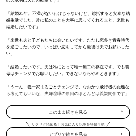
「結婚25年。不満がないわけじゃないけど、総括すると安泰な結
婚生活でした。常に私のことを大事に思ってくれる夫と、来世も
結婚したいです」
「来世も夫と子どもたちに会いたいです。ただし恋多き青春時代
を過ごしたいので、いっぱい恋をしてから最後は夫でお願いした
い」
「結婚したいです。夫は私にとって唯一無二の存在です。でも義
母はチェンジでお願いしたい。できないならやめときます」
「うーん、義一家まるごとチェンジで、なおかつ飛行機の距離な
ら考えてもいいな。夫婦喧嘩の原因のほとんどは義親関係です」
「わがままな私をまるっと受け止めてくれる夫です。来世も結婚
このまま続きを見る
したいけど、夫が嫌がるかも（笑）」
サクサク読める！お気に入り記事を登録可能
アプリで続きを見る
「来世は別の人のほうがお互い幸せ」「元カレとや