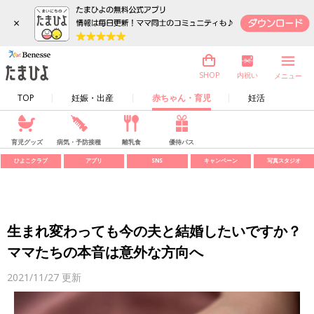
×
内祝い
SHOP
メニュー
TOP
妊娠・出産
赤ちゃん・育児
妊活
育児グッズ
病気・予防接種
離乳食
優待パス
ひよこクラブ
アプリ
SNS
キャンペーン
写真スタジオ
生まれ変わっても今の夫と結婚したいですか？
ママたちの本音は意外な方向へ
2021/11/27
更新