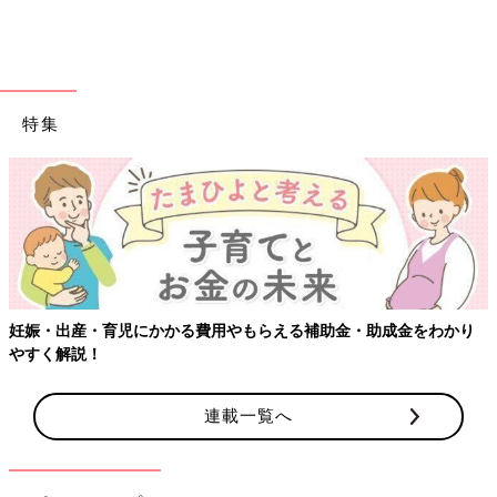
い。でも「ふと20年前に付き合っていた元カレ
を思い出します。夫とは真逆タイプ。結婚して
いれば違う人生だったのかな」という声が、口
コミサイト「ウィメンズパーク」に寄せられま
した。３月に終了したテレビドラマ『知ってる
ワイフ』の影響もあり、たくさんの声が寄せら
特集
れました。
【ワクチン接種できるものも】妊婦の感染症対策、知ってお
わかり
連載一覧へ