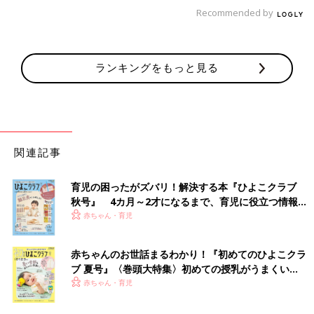
Recommended by
ランキングをもっと見る
すると、
毎朝、それを開けるのを楽しみに、目をキラキラさせて
起きるように。
「ねー、今日何日？！」と朝イチで聞いてくるよ
関連記事
うになりました。
育児の困ったがズバリ！解決する本『ひよこクラブ
秋号』 4カ月～2才になるまで、育児に役立つ情報が
いっぱい！
赤ちゃん・育児
赤ちゃんのお世話まるわかり！『初めてのひよこクラ
ブ 夏号』〈巻頭大特集〉初めての授乳がうまくい
く！ おっぱい・ミルクの基本と夏のトラブル 解決テ
赤ちゃん・育児
ク