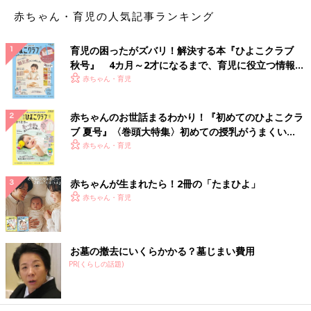
赤ちゃん・育児の人気記事ランキング
育児の困ったがズバリ！解決する本『ひよこクラブ
秋号』 4カ月～2才になるまで、育児に役立つ情報が
いっぱい！
赤ちゃん・育児
赤ちゃんのお世話まるわかり！『初めてのひよこクラ
ブ 夏号』〈巻頭大特集〉初めての授乳がうまくい
「子育て仕掛学」のアイデアの検証、その４。
く！ おっぱい・ミルクの基本と夏のトラブル 解決テ
赤ちゃん・育児
ちょうど12月に、
アドベントカレンダーを準備しました。
１から
ク
２４までの数字か書いてあり、その日になると引き出しが開けら
赤ちゃんが生まれたら！2冊の「たまひよ」
れて、お菓子が入っているというものです。
赤ちゃん・育児
お墓の撤去にいくらかかる？墓じまい費用
PR(くらしの話題)