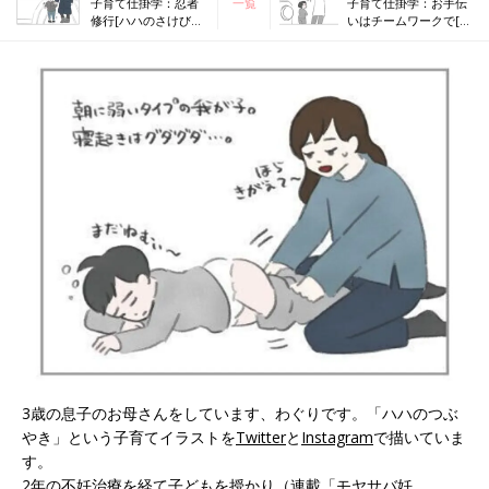
子育て仕掛学：忍者
一覧
子育て仕掛学：お手伝
修行[ハハのさけび
いはチームワークで[ハ
#133]
ハのさけび #135]
3歳の息子のお母さんをしています、わぐりです。「ハハのつぶ
やき」という子育てイラストを
Twitter
と
Instagram
で描いていま
す。
2年の不妊治療を経て子どもを授かり（連載
「モヤサバ妊