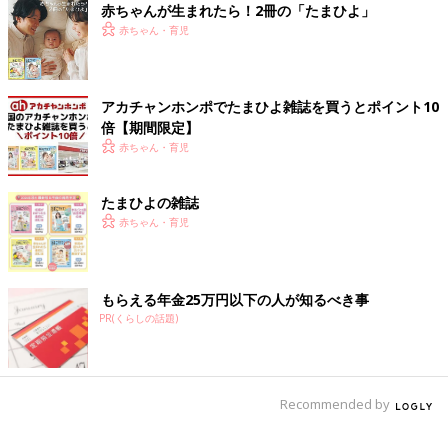
赤ちゃんが生まれたら！2冊の「たまひよ」
赤ちゃん・育児
アカチャンホンポでたまひよ雑誌を買うとポイント10
「子育て仕掛学」の法則４より：
ごほうびがあればがんばらなく
倍【期間限定】
てもやりたくなる！
赤ちゃん・育児
12月はもう終わってしまいましたが、日めくりカレンダーでも買
おうかな、と思っています！
たまひよの雑誌
[わぐり]
赤ちゃん・育児
2018年4月に息子を出産した37歳。
「ハハのつぶやき」
Twitter(@ninputweet)
と
Instagram(@ninputweet)
で、妊娠中から現在の育児中までのイ
もらえる年金25万円以下の人が知るべき事
ラストを更新しています。
PR(くらしの話題)
前の話
次の話
子育て仕掛学：忍者
一覧
子育て仕掛学：お手伝
修行[ハハのさけび
いはチームワークで[ハ
Recommended by
#133]
ハのさけび #135]