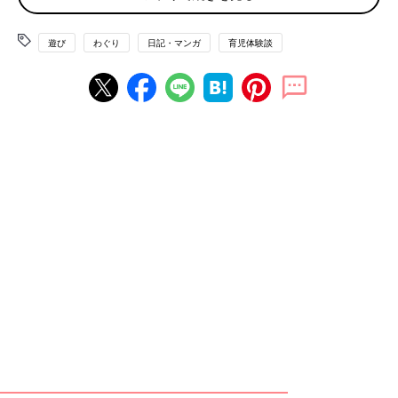
遊び
わぐり
日記・マンガ
育児体験談
我が子もだいぶ話がわかるようになってきましたが、まだ思った
ようには行動してくれないもの。ハハのさけび#131-135では、
「子どもの行動が変わる！松村式 子育て仕掛学」（著：松村真
宏/主婦の友社/2021年）という本を参考にしながら、子どもの行
動を変えることに成功した仕掛けを紹介していこうと思います。
朝に弱いタイプの我が子。
寝起きはいつも、グダグダしてしまい
ます。
まあ大人でもそうなので、気持ちはわかるのですが…でも
朝
保育園
に送る時間は決まってるので、どうにかシャキッとして
ほしいものです。