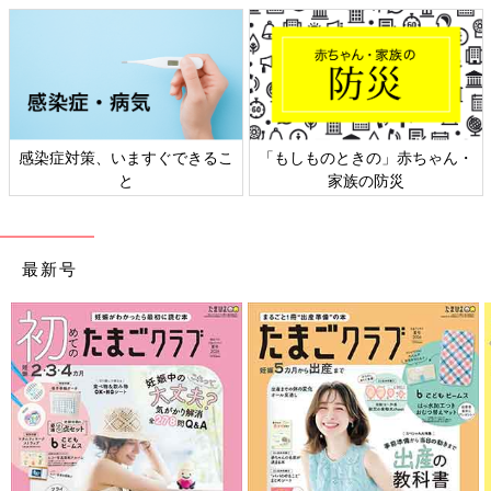
の」赤ちゃん・
日本外来小児科学会リーフレッ
六星占術 細木か
防災
ト検討会
相談
最新号