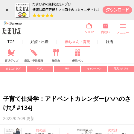
×
内祝い
SHOP
メニュー
TOP
妊娠・出産
赤ちゃん・育児
妊活
育児グッズ
病気・予防接種
離乳食
優待パス
ひよこクラブ
アプリ
SNS
キャンペーン
写真スタジオ
子育て仕掛学：アドベントカレンダー[ハハのさ
けび #134]
2022/02/09
更新
前の話
次の話