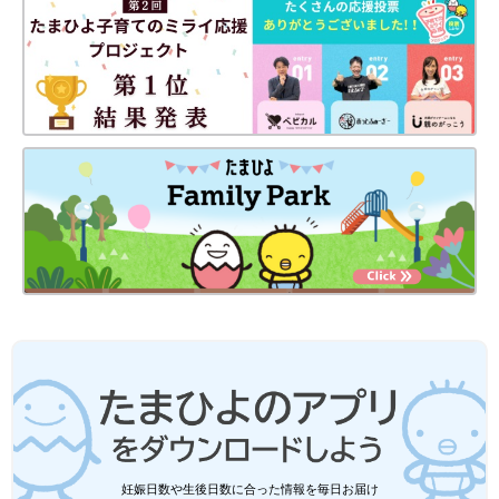
新型コロナワクチンの副反応による心筋炎・心膜炎を心配するマ
マやパパは多いのですが、これまでのデータを見ると、新型コロ
ナに感染した場合のほうが、心筋炎・心膜炎を発症するリスク
は、明らかに高いということを知っておいてほしいです。
男性の心筋炎・心膜炎が疑われた報告頻度の比較
資料は、2021年10月 厚生労働省発表の「新型コロナワクチン接種後の心筋炎・
心膜炎について」の男性の割合。左はワクチンを受けた場合。右は、新型コロナウ
イルス感染症にかかった場合。
妊娠日数や生後日数に合った情報を毎日お届け