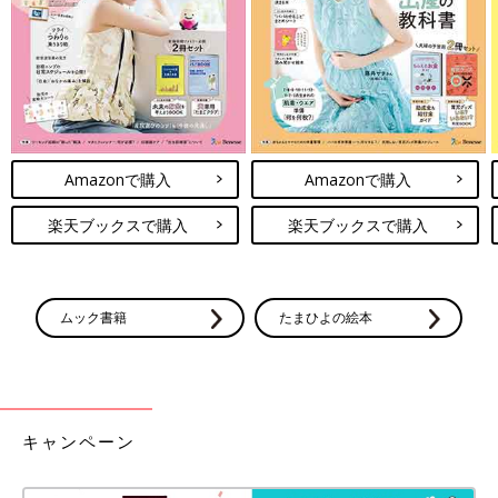
反応は多く見られました。
一方、12～19歳の女性ではモデルナ社の新型コロナワクチンを
受けて心筋炎・心膜炎の副反応が見られたのは０人。ファイザー
社では2.2人でした。
5～11歳の心筋炎・心膜炎の副反応が起きる頻度はまだ明らかに
なっていませんが、これまでの報告では、新型コロナワクチンの
Amazonで購入
Amazonで購入
副反応による心筋炎・心膜炎は軽症で、重症化例はありません。
楽天ブックスで購入
楽天ブックスで購入
2回目の接種の4日以内に胸の痛みや息苦しさを訴えるケースが多
いので、とくに2回目の接種のあとは、子どもの様子を注意深く
見たほうがいいです。
ムック書籍
たまひよの絵本
――心筋炎・心膜炎は、新型コロナに感染しても発症するのでし
ょうか。
齋藤 新型コロナに感染すると心筋炎・心膜炎を発症する人が報
告されています。厚生労働省の資料（以下参照）によると、新型
キャンペーン
コロナに感染し心筋炎・心膜炎が疑われた国内の報告頻度は、15
～39歳の男性で100万人あたり834件でした。なかには重症化し
た人もいます。