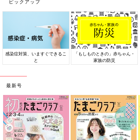
ピックアップ
で、心筋炎・心膜炎が疑われます。小児科が診察時間外の場合
は、救急外来で診てもらいましょう。
心筋炎・心膜炎は、コロナ感染したときのほうが起
きやすく、重症化しやすい
新型コロナワクチンの副反応で、まれに10代、20代の男子に心
感染症対策、いますぐできるこ
「もしものときの」赤ちゃん・
筋炎・心膜炎が見られます。5歳からの接種が始まるとなると、
と
家族の防災
心配するママ・パパは多いと思います。
――5～11歳の心筋炎・心膜炎の副反応のリスクについて教えて
最新号
ください。
齋藤 新型コロナワクチンの副反応による心筋炎・心膜炎につい
ては、2021年10月 厚生労働省が発表した「日本国内の10代・
20代で、ワクチン接種後に心筋炎・心膜炎が疑われた報告頻度／
ワクチンを受けた100万人あたり」によると、モデルナ社の新型
コロナワクチンを受けた12～19歳の男性では28.8人。ファイザ
ー社では3.7人でした。モデルナ社のほうが心筋炎・心膜炎の副