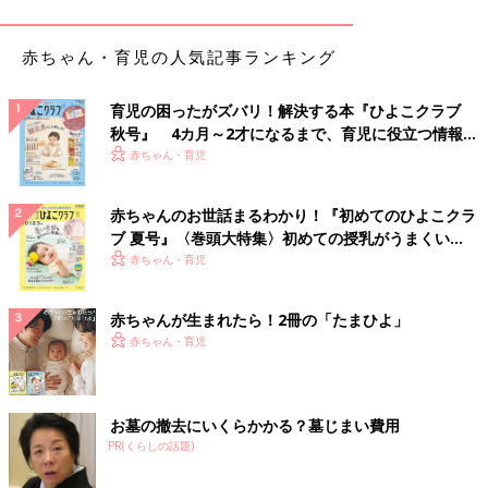
れですが、そのリスクがゼロではありません。第5波のときは、
基礎疾患のない複数の子どもが重症化し、ＩＣＵ（集中治療室）
赤ちゃん・育児の人気記事ランキング
に入院した例も報告されました。新型コロナの子どもの感染者が
増えれば、一定の割合で重症化する子が出てきます。加えて、新
育児の困ったがズバリ！解決する本『ひよこクラブ
しい変異ウイルスが流行した場合、感染者が増え、子どもの感染
秋号』 4カ月～2才になるまで、育児に役立つ情報が
者数の増加、そして一定の割合の子どもたちの重症化の可能性も
いっぱい！
赤ちゃん・育児
あります。
３つ目は、子どもがかからないことで一緒に住んでいる家族を守
赤ちゃんのお世話まるわかり！『初めてのひよこクラ
ることができます。とくに高齢者の方や基礎疾患をもつ大人の方
ブ 夏号』〈巻頭大特集〉初めての授乳がうまくい
と同居している場合は、ワクチン接種は大事になります。
く！ おっぱい・ミルクの基本と夏のトラブル 解決テ
赤ちゃん・育児
ク
新型コロナの感染や重症化を防ぐには、今はワクチンしかありま
赤ちゃんが生まれたら！2冊の「たまひよ」
せん。
赤ちゃん・育児
――ファイザー社製の新型コロナワクチンが、日本でも5～11歳
に接種可能ということになると、1
2歳
以上とは接種の方法などは
異なるのでしょうか。
お墓の撤去にいくらかかる？墓じまい費用
PR(くらしの話題)
齋藤 ファイザー社製の新型コロナワクチンは、1回の接種量は