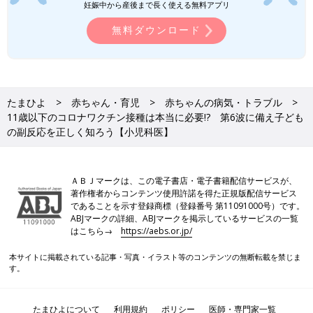
妊娠中から産後まで長く使える無料アプリ
新型コロナに感染したとき重症化しやすい子は、早
めに接種を
無料ダウンロード
新型コロナワクチンは、基礎疾患がある子は、早めに受けたほう
がいいと齋藤先生は言います。
たまひよ
赤ちゃん・育児
赤ちゃんの病気・トラブル
――新型コロナワクチンをなるべく受けたほうがいいのは、どん
11歳以下のコロナワクチン接種は本当に必要!? 第6波に備え子ども
な子でしょうか。
の副反応を正しく知ろう【小児科医】
齋藤 基礎疾患をもっていて、新型コロナに感染すると重症化し
たり、基礎疾患が悪化しやすい場合です。たとえばせんぞく、心
ＡＢＪマークは、この電子書店・電子書籍配信サービスが、
疾患、糖尿病、免疫不全、神経疾患、極度の肥満などです。心配
著作権者からコンテンツ使用許諾を得た正規版配信サービス
なときは小児科の先生に相談してください。
であることを示す登録商標（登録番号 第11091000号）です。
ABJマークの詳細、ABJマークを掲示しているサービスの一覧
――新型コロナワクチンを受けられない子もいるのでしょうか。
はこちら→
https://aebs.or.jp/
卵アレルギーの子は受けられるのでしょうか。
本サイトに掲載されている記事・写真・イラスト等のコンテンツの無断転載を禁じま
す。
齋藤 受けられないのは、1回目の接種でアナフィラキシーショ
ックを起こした場合だけです。卵の成分は含まれていないので、
卵アレルギーでも接種できます。
たまひよについて
利用規約
ポリシー
医師・専門家一覧