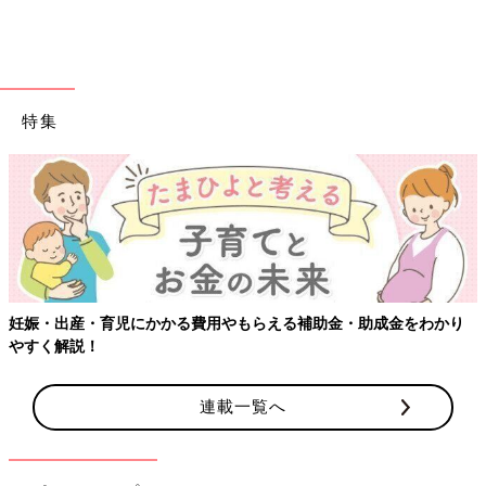
り、パニックを起こす子はいるでしょう。そのため事前になぜワ
クチンを接種するのかをお話ししておくといいかもしれません。
たとえば、「今、幼稚園(
保育園
)でみんなマスクをして、給食の
ときはお話ししないで食べているよね？ でも新型コロナから体
を守る方法があって、それがワクチンっていう注射なんだよ。大
特集
人は受けていて、今度、子どもも受けられるようになったんだ
よ。ママもパパも注射したよ。ちょっと痛いけど、頑張れるか
な？」など、ワクチンの話を話題にする機会を作ってから、接種
するといいでしょう。
――親が新型コロナワクチンの副反応が強かった場合は、子ども
の副反応も強いのでしょうか。また受診が必要な副反応を教えて
ください。
妊娠・出産・育児にかかる費用やもらえる補助金・助成金をわかり
齋藤 親の副反応が強かったからといって、子どもの副反応が強
やすく解説！
く出るというデータはありません。
受診がすぐに必要な状況は、新型コロナワクチン接種後、発熱と
連載一覧へ
一緒に
けいれん
を起こしたときです。熱性けいれん（通常、生後
6か月から6歳までのお子さんに見られる病気です）と呼ばれます
が、とくに熱性けいれんの既往がある場合は注意が必要です。
「胸が痛い」「苦しい」と言ったり、息切れがある場合も同様