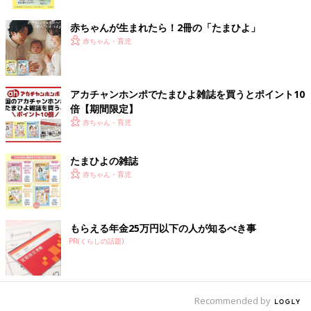
けいれん、胸の痛みがあるときは至急受診を
ク
赤ちゃんが生まれたら！2冊の「たまひよ」
子どもに新型コロナワクチンを受けさせるとなると、心配なのが
赤ちゃん・育児
副反応です。
――新型コロナワクチンの副反応は5～11歳でも、ほぼ同じと考
アカチャンホンポでたまひよ雑誌を買うとポイント10
えていいのでしょうか。副反応が強く出やすい子はいるのでしょ
倍【期間限定】
うか。
赤ちゃん・育児
齋藤 発熱、倦怠（けんたい）感、接種部位の痛みなどは12～
たまひよの雑誌
15歳の子どもの副反応の頻度とほぼ同じです。不安や緊張から動
赤ちゃん・育児
悸（どうき）、息切れがしたり、めまいが起きたり、立ちくらみ
を起こして倒れたりする子は、とくに1
0歳
代の女の子に多いで
す。
もらえる年金25万円以下の人が知るべき事
――5歳の子が、不安や緊張から倒れたりすることもあるのでし
PR(くらしの話題)
ょうか。
齋藤 5歳の子では、そうした副反応はまず見られません。た
だ、いきなりワクチン接種をするとなると、過度に不安を抱いた
Recommended by