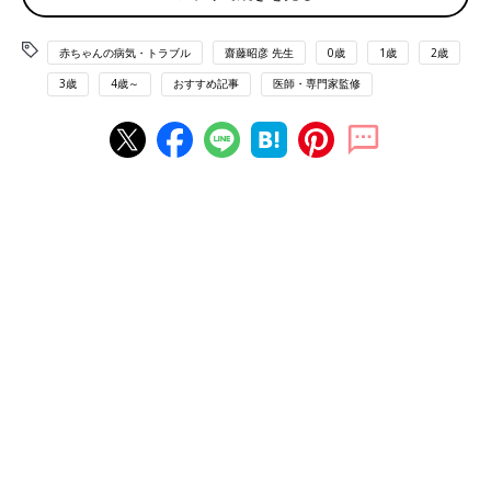
で感染が広がる可能性も
詳しい、新潟大学医学部小児科学教室教授 齋
藤昭彦先生に、2021年10月18日現在でわかっ
赤ちゃんの病気・トラブル
齋藤昭彦 先生
0歳
1歳
2歳
ている、5歳からの新型コロナワクチンの接種
2021年11月26日現在、日本では新型コロナウイルス感染症（以
と今年の秋冬のインフルエンザの流行などにつ
3歳
4歳～
おすすめ記事
医師・専門家監修
下新型コロナ）の流行が抑えられており、感染者ゼロの県もあり
いて聞きました。
ます。このような状況で、子どもに新型コロナワクチンを接種さ
せるか悩んでいるママ・パパは多いのではないでしょうか。
――5～11歳の子どもに新型コロナワクチンは、本当に必要なの
でしょうか。子どもは新型コロナに感染しても重症化しにくいと
もいわれています。先生のお考えを教えてください。
齋藤先生(以下敬称略) 私は、5～11歳も新型コロナワクチン接
種をしたほうがいいと考えています。理由は、３つあります。
１つ目は、海外では再び感染拡大している国も多く、日本に第6
波が来る可能性は極めて高いです。そうなると、現在、唯一ワク
チン未接種の年齢層の子どもたちの間で感染が広がることが考え
られます。
２つ目は、子どもは新型コロナに感染しても重症化することはま