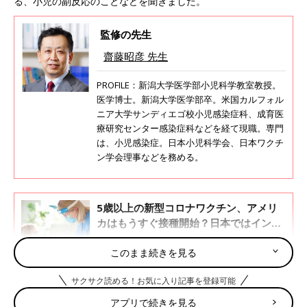
る、小児の副反応のことなどを聞きました。
監修の先生
齋藤昭彦 先生
PROFILE：新潟大学医学部小児科学教室教授。
医学博士。新潟大学医学部卒。米国カルフォル
ニア大学サンディエゴ校小児感染症科、成育医
療研究センター感染症科などを経て現職。専門
は、小児感染症。日本小児科学会、日本ワクチ
ン学会理事などを務める。
5歳以上の新型コロナワクチン、アメリ
カはもうすぐ接種開始？日本ではインフ
ルとどちらが優先？【小児科医】
アメリカでは、ファイザー社製の新型コロナウ
イルスワクチン（以下新型コロナワクチン）の
このまま続きを見る
接種対象を、5歳から11歳の子にも広げるので
はないかと報道されています。日本でも近い将
サクサク読める！お気に入り記事を登録可能
来、5歳から新型コロナのワクチン接種が始ま
第6波が来たときは、ワクチン未接種の子どもの間
アプリで続きを見る
るのでしょうか。子どもの感染症と予防接種に