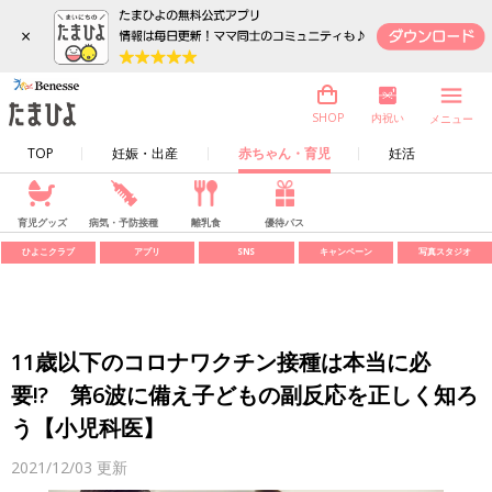
×
内祝い
SHOP
メニュー
TOP
妊娠・出産
赤ちゃん・育児
妊活
育児グッズ
病気・予防接種
離乳食
優待パス
ひよこクラブ
アプリ
SNS
キャンペーン
写真スタジオ
11歳以下のコロナワクチン接種は本当に必
要!? 第6波に備え子どもの副反応を正しく知ろ
う【小児科医】
2021/12/03
更新