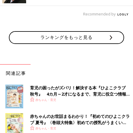
12歳以上は0.3ｍLですが、5～11歳は、ワクチンの濃度の低い異
なる製品を使います。量は、12歳以上の3分の２の0.2ｍL、抗原
Recommended by
量は3分の１になります。12歳以上はワクチン1瓶あたりで6人分
接種できますが、5～11歳は1瓶で10人分の接種ができます。
日本で5～11歳のファイザー社製の新型コロナワクチンが承認さ
ランキングをもっと見る
れた場合には、どのような方法で接種するとスムーズに進められ
るのかなど、国や地方自治体、日本小児科学会などで議論が始ま
っています。
――新型コロナワクチンは筋肉注射です。5～11歳は、初めて筋
関連記事
肉注射を接種することになるのでしょうか。
齋藤 ほとんどの5～11歳の子どもは、筋肉注射をすることは初
育児の困ったがズバリ！解決する本『ひよこクラブ
めてになります。もし日本で新型コロナワクチンの接種が始まっ
秋号』 4カ月～2才になるまで、育児に役立つ情報が
いっぱい！
た場合は、大人と比べると量は少なく、また大人で使われている
赤ちゃん・育児
針よりもさらに細い針が使われ、痛みを軽くする対策がとられま
す。
赤ちゃんのお世話まるわかり！『初めてのひよこクラ
ブ 夏号』〈巻頭大特集〉初めての授乳がうまくい
副反応は、12～15歳の子どもとほぼ同じ。熱に伴う
く！ おっぱい・ミルクの基本と夏のトラブル 解決テ
赤ちゃん・育児