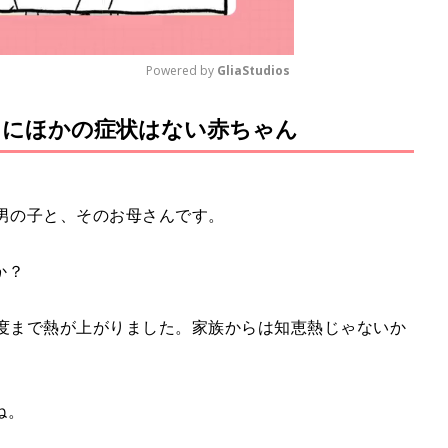
Powered by 
GliaStudios
くにほかの症状はない赤ちゃん
M
u
t
e
男の子と、そのお母さんです。
か？
9度まで熱が上がりました。家族からは知恵熱じゃないか
ね。