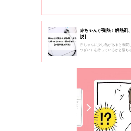
赤ちゃんが発熱！解熱剤
説】
赤ちゃんに少し熱があると来院
つざい）を持っているかと陽ち
ている様子。そこで陽ちゃん先
す――。