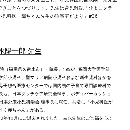
できごとをつづります。先生は育児雑誌「ひよこクラ
児科医・陽ちゃん先生の診察室だより」#36
永陽一郎 先生
科医院（福岡県久留米市）・院長。1986年福岡大学医学部
学部小児科、聖マリア病院小児科および新生児科ほかを
母子総合医療センターでは国内初の子育て専門診療科で
長も。日本タッチケア研究会幹事、ボディパーカッショ
日本外来小児科学会
理事長に就任。共著に「小児科医が
すく赤ちゃん」がある。
23年10月にご逝去されました。吉永先生のご冥福を心よ