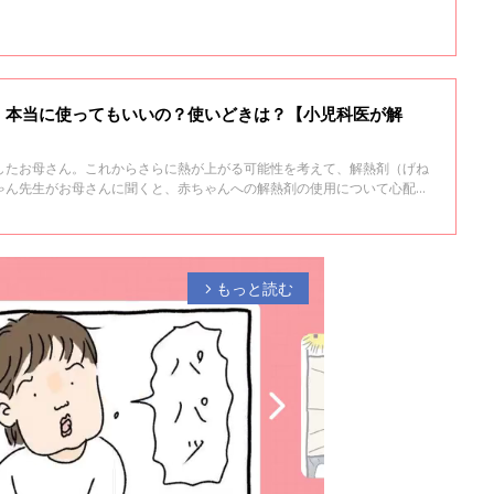
、本当に使ってもいいの？使いどきは？【小児科医が解
したお母さん。これからさらに熱が上がる可能性を考えて、解熱剤（げね
ゃん先生がお母さんに聞くと、赤ちゃんへの解熱剤の使用について心配し
生は、お母さんに解熱剤の役割や使いどきについてやさしく説明し始めま
もっと読む
arrow_forward_ios