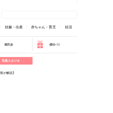
妊娠・出産
赤ちゃん・育児
妊活
離乳食
優待パス
写真スタジオ
科医が解説】