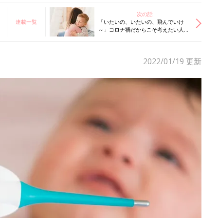
次の話
連載一覧
「いたいの、いたいの、飛んでいけ
～」コロナ禍だからこそ考えたい人と
人の触れ合いの大切さ【小児科医】
2022/01/19
更新