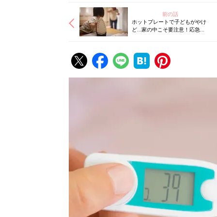
前の話
ホットプレートで子どもがやけ
ど…家の中こそ要注意！応急処
置と予防法【小児科医が解説】