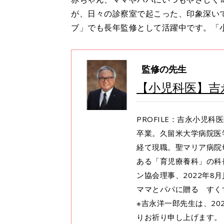
が、日々の診察室で起こった、印象深い
ブ」でも長年監修として活躍中です。「小
監修の先生
【小児科医】吉
PROFILE：吉永小児
卒業。久留米大学病院医
経て現職。聖マリア病院
ある「育児療養科」の科
ン協会理事、2022年8月
ママとパパに贈る すく
※吉永洋一郎先生は、20
りお祈り申し上げます。