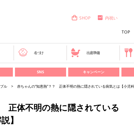
SHOP
内祝い
TOP
き
名づけ
出産準備
SNS
キャンペーン
ブル
赤ちゃんの“知恵熱”？？ 正体不明の熱に隠されている病気とは【小児
？ 正体不明の熱に隠されている
解説】