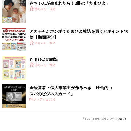
赤ちゃんが生まれたら！2冊の「たまひよ」
「ホワイトシチュー。市販のルゥは使わず、牛乳と小麦粉など
赤ちゃん・育児
で」
「朝ごはんのシリアルに使うとすぐになくなります。ケロッグや
アカチャンホンポでたまひよ雑誌を買うとポイント10
グラノーラも美味しいです」
倍【期間限定】
赤ちゃん・育児
出番の多い調味料と使いきれない調味料
って？ わが家のスタメン調味料
たまひよの雑誌
毎日のごはん作り、大活躍する調味料もあれ
赤ちゃん・育児
ば、買ってみたはいいけれど活用しきれなかっ
たというものも。そこで、よく使う調味料につ
いて、口コミサイト「ウィメンズパーク」のマ
マの声を紹介するとともに、料理研究家のむっ
冬だけではなく、夏にも楽しめそうなレシピが満載です。カッテ
全経営者・個人事業主が作るべき「圧倒的コ
ちんさんにオススメの調味料活用術について教
ージチーズなどは普段からも作ってみたくなりますね。普段の食
スパのビジネスカード」
えてもらいました。
卓を少しゴージャスにしてくれそう！ぜひ牛乳が余っているとき
PR(クレディセゾン)
に試してみてはいかがでしょうか。
（文：ふくだりょうこ）
Recommended by
■文中のコメントは『ウィメンズパーク』の投稿を再編集したも