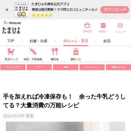
×
内祝い
SHOP
メニュー
TOP
妊娠・出産
赤ちゃん・育児
妊活
育児グッズ
病気・予防接種
離乳食
優待パス
ひよこクラブ
アプリ
SNS
キャンペーン
写真スタジオ
手を加えれば冷凍保存も！ 余った牛乳どうし
てる？大量消費の万能レシピ
2022/02/05
更新