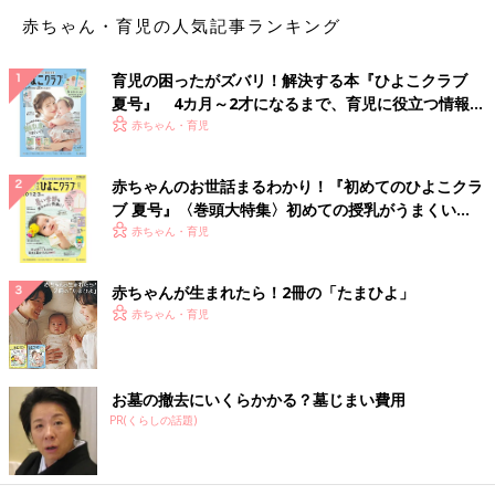
安く大量に出来るのでオススメです！」
赤ちゃん・育児の人気記事ランキング
「バケツプリン！」
育児の困ったがズバリ！解決する本『ひよこクラブ
夏号』 4カ月～2才になるまで、育児に役立つ情報が
「みかんの缶詰1缶と牛乳一本でゼリーや寒天を作ってます。あ
いっぱい！
赤ちゃん・育児
っという間になくなります」
「実母がよく牛乳消費の為に作ってくれたのは、牛乳わらび餅で
赤ちゃんのお世話まるわかり！『初めてのひよこクラ
す。牛乳＋片栗粉＋砂糖を鍋に入れ、練った後にきな粉を絡めて
ブ 夏号』〈巻頭大特集〉初めての授乳がうまくい
食べます」
く！ おっぱい・ミルクの基本と夏のトラブル 解決テ
赤ちゃん・育児
ク
簡単料理に！
赤ちゃんが生まれたら！2冊の「たまひよ」
赤ちゃん・育児
「グラタンとポタージュスープで牛乳を大量消費します。グラタ
ンは800ccぐらい使います。スープはその日の気分で」
お墓の撤去にいくらかかる？墓じまい費用
「牛乳パック１本使ってカッテージチーズ作って、チーズケーキ
PR(くらしの話題)
にしたり、グラタン作っています。家も寒い時期は牛乳の消費量
が減るので、余った時に作っています」