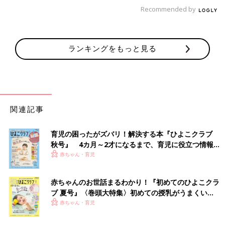
「ホワイトソースを作って冷凍しておくとご飯を作るのが面倒な
Recommended by
ときに便利です」
「牛乳にコンソメをいれるだけのスープです。具はほうれん草。
ランキングをもっと見る
ザクザク切ったほうれん草を少し炒めて、そこに牛乳をドバッと
入れる。コンソメも入れる。温まったらおわり」
「キャンベルコーンスープ。味が濃いから買いてある分量の２倍
くらい牛乳入れても美味しいです。すぐなくなります」
関連記事
「牛乳豆腐。ネットで検索すると、詳しい作り方は書いてありま
すが、基本的には、温めた牛乳に、お酢かレモン汁を入れて固
育児の困ったがズバリ！解決する本『ひよこクラブ
め，クッキングペーパーでこすだけ。カッテージチーズみたいな
秋号』 4カ月～2才になるまで、育児に役立つ情報が
味わいです。鰹節と醤油をかけて食べると、めっちゃ美味しいで
いっぱい！
赤ちゃん・育児
す。わさび醤油でも！」
赤ちゃんのお世話まるわかり！『初めてのひよこクラ
「ベーコン（ハムでも）を炒め、白菜を細切りにしたのをいれ
ブ 夏号』〈巻頭大特集〉初めての授乳がうまくい
て、水を少し。
く！ おっぱい・ミルクの基本と夏のトラブル 解決テ
赤ちゃん・育児
そのあとチキンコンソメ、牛乳をいれてプラックペッパーで味を
ク
整えてできあがり！」