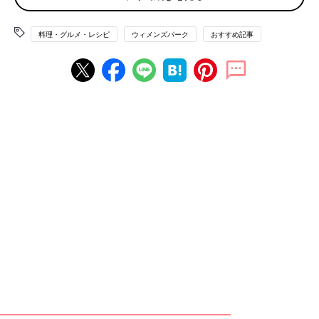
なしのオール牛乳でココア作ってます」
料理・グルメ・レシピ
ウィメンズパーク
おすすめ記事
「ロイヤルミルクティ作ることがあります。牛乳で茶葉を煮出し
して完成！簡単ですよ」
スイーツ
「カッテージチーズやホットケーキミックスとたこ焼き器でひと
口アメリカンドッグ作ったりします」
「１パックまるごとゼリーはどうでしょう？材料は牛乳、ゼラチ
ン、砂糖だけ。多すぎて食べきれない時は切り分けてから冷凍す
ればシャーベットにもなります」
「レンジで作るカスタードクリーム。レシピサイトにのってま
す。
簡単でパンにつけて食べたら最高ですよー！」
「ミルクジャム。牛乳に砂糖を加えて弱火でひたすら煮詰めるだ
けです。少し時間がかかりますが、買うと高価なミルクジャムも