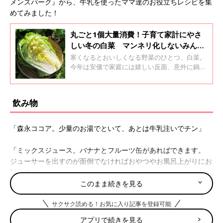
メンズパーク』から、牛乳を使ったママ達のお役立ちレシピを集
めてみました！
丸ごと1個大量消費！子育て家計にやさ
しい冬の白菜 マンネリ化しないみんな
のおすすめレシピ
寒くなるとおいしくなる野菜のひとつ、白菜。
今年は安価で家庭には嬉しい反面、意外に鍋ば
かりになってしまいレパートリーが少ないと悩
むことも。そこで、クチコミサイト「ウィメン
ズパーク」のママたちが紹介している白菜の大
飲み物
量消費レシピと、料理研究家のほりえさちこさ
んにおいしい白菜レシピを紹介いただきまし
た。
「森永ココア。少量のお湯でといて、あとは牛乳注いでチン」
「ミックスジュース。バナナとフルーツ缶があればできます。
ジューサーを出すのが面倒でなければおやつやお風呂上がりにお
勧めです」
このまま続きを見る
「夏でも冬でも週に買う本数は同じです。夏はアイスコーヒーに
サクサク読める！お気に入り記事を登録可能
入れたり、子どもがそのまま飲んだりで簡単に消費できます。冬
はホットコーヒーに入れたり、子供がココア作ってますね。お湯
アプリで続きを見る