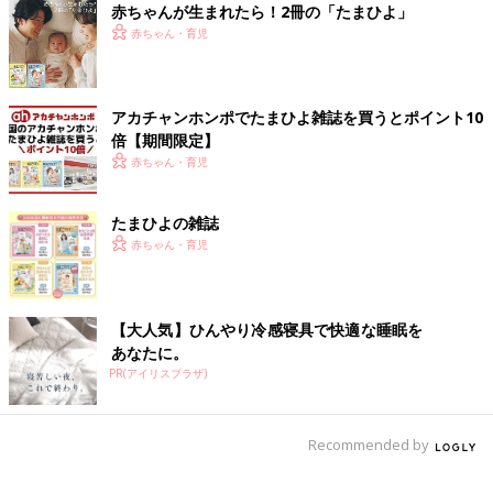
赤ちゃんが生まれたら！2冊の「たまひよ」
「ホワイトシチュー。市販のルゥは使わず、牛乳と小麦粉など
赤ちゃん・育児
で」
「朝ごはんのシリアルに使うとすぐになくなります。ケロッグや
アカチャンホンポでたまひよ雑誌を買うとポイント10
グラノーラも美味しいです」
倍【期間限定】
赤ちゃん・育児
出番の多い調味料と使いきれない調味料
って？ わが家のスタメン調味料
たまひよの雑誌
毎日のごはん作り、大活躍する調味料もあれ
赤ちゃん・育児
ば、買ってみたはいいけれど活用しきれなかっ
たというものも。そこで、よく使う調味料につ
いて、口コミサイト「ウィメンズパーク」のマ
マの声を紹介するとともに、料理研究家のむっ
冬だけではなく、夏にも楽しめそうなレシピが満載です。カッテ
【大人気】ひんやり冷感寝具で快適な睡眠を
ちんさんにオススメの調味料活用術について教
ージチーズなどは普段からも作ってみたくなりますね。普段の食
あなたに。
えてもらいました。
卓を少しゴージャスにしてくれそう！ぜひ牛乳が余っているとき
PR(アイリスプラザ)
に試してみてはいかがでしょうか。
（文：ふくだりょうこ）
Recommended by
■文中のコメントは『ウィメンズパーク』の投稿を再編集したも