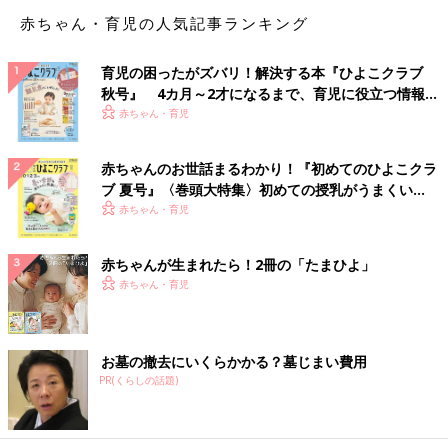
安く大量に出来るのでオススメです！」
赤ちゃん・育児の人気記事ランキング
「バケツプリン！」
育児の困ったがズバリ！解決する本『ひよこクラブ
秋号』 4カ月～2才になるまで、育児に役立つ情報が
「みかんの缶詰1缶と牛乳一本でゼリーや寒天を作ってます。あ
いっぱい！
赤ちゃん・育児
っという間になくなります」
「実母がよく牛乳消費の為に作ってくれたのは、牛乳わらび餅で
赤ちゃんのお世話まるわかり！『初めてのひよこクラ
す。牛乳＋片栗粉＋砂糖を鍋に入れ、練った後にきな粉を絡めて
ブ 夏号』〈巻頭大特集〉初めての授乳がうまくい
食べます」
く！ おっぱい・ミルクの基本と夏のトラブル 解決テ
赤ちゃん・育児
ク
簡単料理に！
赤ちゃんが生まれたら！2冊の「たまひよ」
赤ちゃん・育児
「グラタンとポタージュスープで牛乳を大量消費します。グラタ
ンは800ccぐらい使います。スープはその日の気分で」
お墓の撤去にいくらかかる？墓じまい費用
「牛乳パック１本使ってカッテージチーズ作って、チーズケーキ
PR(くらしの話題)
にしたり、グラタン作っています。家も寒い時期は牛乳の消費量
が減るので、余った時に作っています」