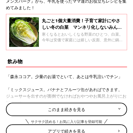
メンズパーク』から、牛乳を使ったママ達のお役立ちレシピを集
めてみました！
丸ごと1個大量消費！子育て家計にやさ
しい冬の白菜 マンネリ化しないみんな
のおすすめレシピ
寒くなるとおいしくなる野菜のひとつ、白菜。
今年は安価で家庭には嬉しい反面、意外に鍋ば
かりになってしまいレパートリーが少ないと悩
むことも。そこで、クチコミサイト「ウィメン
ズパーク」のママたちが紹介している白菜の大
飲み物
量消費レシピと、料理研究家のほりえさちこさ
んにおいしい白菜レシピを紹介いただきまし
た。
「森永ココア。少量のお湯でといて、あとは牛乳注いでチン」
「ミックスジュース。バナナとフルーツ缶があればできます。
ジューサーを出すのが面倒でなければおやつやお風呂上がりにお
勧めです」
このまま続きを見る
「夏でも冬でも週に買う本数は同じです。夏はアイスコーヒーに
サクサク読める！お気に入り記事を登録可能
入れたり、子どもがそのまま飲んだりで簡単に消費できます。冬
はホットコーヒーに入れたり、子供がココア作ってますね。お湯
アプリで続きを見る