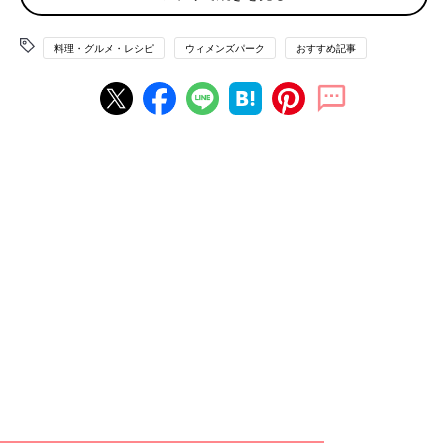
なしのオール牛乳でココア作ってます」
料理・グルメ・レシピ
ウィメンズパーク
おすすめ記事
「ロイヤルミルクティ作ることがあります。牛乳で茶葉を煮出し
して完成！簡単ですよ」
スイーツ
「カッテージチーズやホットケーキミックスとたこ焼き器でひと
口アメリカンドッグ作ったりします」
「１パックまるごとゼリーはどうでしょう？材料は牛乳、ゼラチ
ン、砂糖だけ。多すぎて食べきれない時は切り分けてから冷凍す
ればシャーベットにもなります」
「レンジで作るカスタードクリーム。レシピサイトにのってま
す。
簡単でパンにつけて食べたら最高ですよー！」
「ミルクジャム。牛乳に砂糖を加えて弱火でひたすら煮詰めるだ
けです。少し時間がかかりますが、買うと高価なミルクジャムも