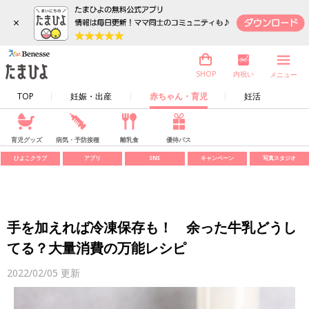
×
内祝い
SHOP
メニュー
TOP
妊娠・出産
赤ちゃん・育児
妊活
育児グッズ
病気・予防接種
離乳食
優待パス
ひよこクラブ
アプリ
SNS
キャンペーン
写真スタジオ
手を加えれば冷凍保存も！ 余った牛乳どうし
てる？大量消費の万能レシピ
2022/02/05
更新