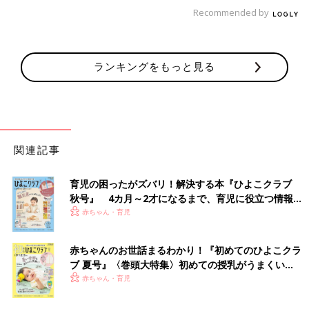
「ホワイトソースを作って冷凍しておくとご飯を作るのが面倒な
Recommended by
ときに便利です」
「牛乳にコンソメをいれるだけのスープです。具はほうれん草。
ランキングをもっと見る
ザクザク切ったほうれん草を少し炒めて、そこに牛乳をドバッと
入れる。コンソメも入れる。温まったらおわり」
「キャンベルコーンスープ。味が濃いから買いてある分量の２倍
くらい牛乳入れても美味しいです。すぐなくなります」
関連記事
「牛乳豆腐。ネットで検索すると、詳しい作り方は書いてありま
すが、基本的には、温めた牛乳に、お酢かレモン汁を入れて固
育児の困ったがズバリ！解決する本『ひよこクラブ
め，クッキングペーパーでこすだけ。カッテージチーズみたいな
秋号』 4カ月～2才になるまで、育児に役立つ情報が
味わいです。鰹節と醤油をかけて食べると、めっちゃ美味しいで
いっぱい！
赤ちゃん・育児
す。わさび醤油でも！」
赤ちゃんのお世話まるわかり！『初めてのひよこクラ
「ベーコン（ハムでも）を炒め、白菜を細切りにしたのをいれ
ブ 夏号』〈巻頭大特集〉初めての授乳がうまくい
て、水を少し。
く！ おっぱい・ミルクの基本と夏のトラブル 解決テ
赤ちゃん・育児
そのあとチキンコンソメ、牛乳をいれてプラックペッパーで味を
ク
整えてできあがり！」