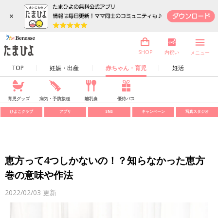
×
内祝い
SHOP
メニュー
TOP
妊娠・出産
赤ちゃん・育児
妊活
育児グッズ
病気・予防接種
離乳食
優待パス
ひよこクラブ
アプリ
SNS
キャンペーン
写真スタジオ
恵方って4つしかないの！？知らなかった恵方
巻の意味や作法
2022/02/03
更新