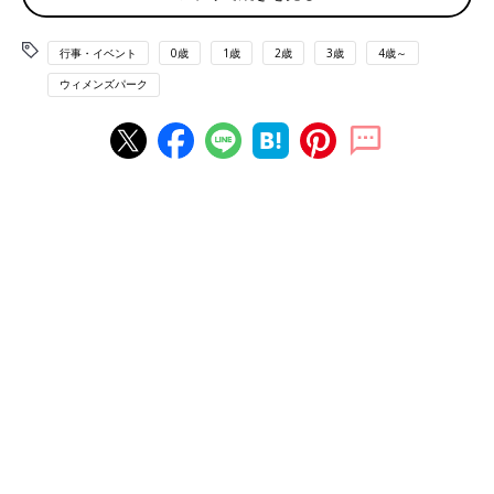
恵方巻の由来は？
行事・イベント
0歳
1歳
2歳
3歳
4歳～
「豆まきは、豆で鬼を追い払う意味なのはわかるけれど、太巻き
ウィメンズパーク
を食べるのって意味もわからず食べてます（笑）」
恵方巻は、神様のいる方角（恵方）を向いて食べると吉となると
言われています。
由来については諸説あるようです。
恵方巻の正しいお作法は？
「とりあえず恵方に向いて丸かじりしているけど、正しい作法や
ルールってあるの？」
では、そのお作法を。
太巻きをひとりにつき1本準備。
恵方を向いて、
願いごとをしながら、無言で１本を最後まで食べましょう。
「恵方巻は切らずにそのまま１本丸かじりするのは？」