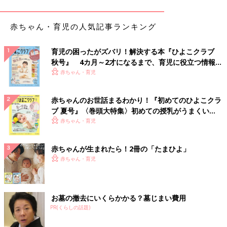
恵方巻は福やご縁を巻き込んだ太巻きなので、縁や福が切れたり
赤ちゃん・育児の人気記事ランキング
しないよう切らずに丸ごと食べると良いとされているそうです。
育児の困ったがズバリ！解決する本『ひよこクラブ
「なぜ、無言で食べないといけないの？」
秋号』 4カ月～2才になるまで、育児に役立つ情報が
いっぱい！
赤ちゃん・育児
どうやらしゃべると運が逃げてしまうため、無言で黙々と食すべ
し。
具は七福神にあやかり7種類の具が入った太巻きが望ましいそう
赤ちゃんのお世話まるわかり！『初めてのひよこクラ
です。
ブ 夏号』〈巻頭大特集〉初めての授乳がうまくい
く！ おっぱい・ミルクの基本と夏のトラブル 解決テ
赤ちゃん・育児
お子さんに教えてあげましょう。節分のこと＆楽しみ方
ク
正しい作法に習って、１本丸ごと黙々と食べたいところですが、
赤ちゃんが生まれたら！2冊の「たまひよ」
どう考えても口に入りきらない具だくさんな豪華恵方巻も。
赤ちゃん・育児
豪華恵方巻も食べたい！ 丸かじりして願いも叶えたい！ 迷い
ます（笑）
お墓の撤去にいくらかかる？墓じまい費用
（文・井上裕紀子）
PR(くらしの話題)
※文中のコメントは、『ウィメンズパーク』の投稿を再編集した