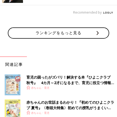
ものです。
Recommended by
ランキングをもっと見る
関連記事
育児の困ったがズバリ！解決する本『ひよこクラブ
秋号』 4カ月～2才になるまで、育児に役立つ情報が
いっぱい！
赤ちゃん・育児
赤ちゃんのお世話まるわかり！『初めてのひよこクラ
ブ 夏号』〈巻頭大特集〉初めての授乳がうまくい
く！ おっぱい・ミルクの基本と夏のトラブル 解決テ
赤ちゃん・育児