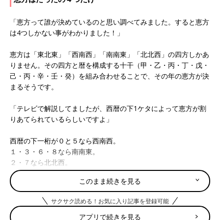
「恵方って誰が決めているのと思い調べてみました。すると恵方
は4つしかない事がわかりました！」
恵方は「東北東」「西南西」「南南東」「北北西」の四方しかあ
りません。その四方と暦を構成する十干（甲・乙・丙・丁・戊・
己・丙・辛・壬・癸）を組み合わせることで、その年の恵方が決
まるそうです。
「テレビで解説してましたが、西暦の下1ケタによって恵方が割
りあてられているらしいですよ」
西暦の下一桁が０と５なら西南西。
１・３・６・８なら南南東。
２・７なら北北西。
４・９は東北東。
このまま続きを見る
2022年の恵方は、下一桁が２なので北北西となるんです。
ちなみに恵方とは、その年の福徳を司る神様のいる方向のことで
サクサク読める！お気に入り記事を登録可能
す。
アプリで続きを見る