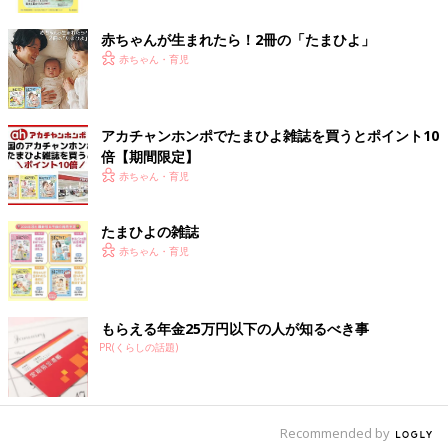
ク
赤ちゃんが生まれたら！2冊の「たまひよ」
赤ちゃん・育児
アカチャンホンポでたまひよ雑誌を買うとポイント10
倍【期間限定】
赤ちゃん・育児
たまひよの雑誌
赤ちゃん・育児
もらえる年金25万円以下の人が知るべき事
PR(くらしの話題)
出典：Instagramアカウント「mn.mk.22」
mn.mk.22さんは新調して2年経つバスタオルをまとめてオキシ漬
け。タオルの色が落ちたのかと思うほど汚れが落ちたそう。オキ
シ漬けしてみると、どのくらい汚れが溜まっているのかわかりそ
Recommended by