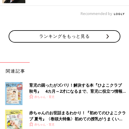
Recommended by
ランキングをもっと見る
出典：Instagramアカウント「kayookumura」
Kayoさんはお風呂のふたやおもちゃなど、お風呂道具一式をま
関連記事
とめてオキシ漬け。漬け置きした後は洗濯ホースで水を吸い上
げ、洗濯槽もオキシ洗浄したのだとか。洗濯槽もきれいにできる
育児の困ったがズバリ！解決する本『ひよこクラブ
のはうれしいですね！
秋号』 4カ月～2才になるまで、育児に役立つ情報が
いっぱい！
赤ちゃん・育児
新調して2年のバスタオルをオキシ漬け！
赤ちゃんのお世話まるわかり！『初めてのひよこクラ
ブ 夏号』〈巻頭大特集〉初めての授乳がうまくい
く！ おっぱい・ミルクの基本と夏のトラブル 解決テ
赤ちゃん・育児