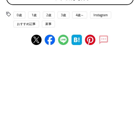
出典：Instagramアカウント「loko.home.707」
lokoさんは時間ができたのでシンクやキッチン周りのものをオキ
0歳
1歳
2歳
3歳
4歳～
Instagram
シ漬けしたそう。オキシ漬けはちょっとした時間にもでき、漬け
おすすめ記事
家事
置きしている間は自分の時間が満喫できるのでよいですね。
浴室の床やお風呂マットをオキシ漬け！