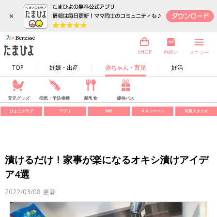
×
内祝い
SHOP
メニュー
TOP
妊娠・出産
赤ちゃん・育児
妊活
育児グッズ
病気・予防接種
離乳食
優待パス
ひよこクラブ
アプリ
SNS
キャンペーン
写真スタジオ
漬けるだけ！家事が楽になるオキシ漬けアイデ
ア4選
2022/03/08
更新