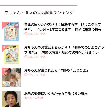
赤ちゃん・育児の人気記事ランキング
育児の困ったがズバリ！解決する本『ひよこクラブ
秋号』 4カ月～2才になるまで、育児に役立つ情報が
いっぱい！
赤ちゃん・育児
出典：Instagramアカウント「yuruku_ouchi」
chikoさんは浴室の床やお風呂マットなどをオキシ漬け。オキシ
クリーンを床にまき、フタをしたら60℃のシャワーでお湯をた
赤ちゃんのお世話まるわかり！『初めてのひよこクラ
めて、冷めるまで数時間放置するのだとか。ほったらかしできれ
ブ 夏号』〈巻頭大特集〉初めての授乳がうまくい
く！ おっぱい・ミルクの基本と夏のトラブル 解決テ
いになるのがいいですね！
赤ちゃん・育児
ク
お風呂道具一式まとめてオキシ漬け
赤ちゃんが生まれたら！2冊の「たまひよ」
赤ちゃん・育児
お墓の撤去にいくらかかる？墓じまい費用
PR(くらしの話題)