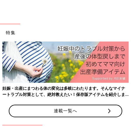
うですね。
【こそうじ】3COINS・セリア・ダイソ
ー便利グッズで時短家事♪
毎日のちょっとした積み重ねで掃除がラクにな
特集
るこそうじ（小掃除）が主婦の方々の間で話題
沸騰中！今回はプチプラで買えちゃうこそうじ
（小掃除）便利グッズをご紹介します♪ ぜひみ
なさんも真似してみてくださいね！
オキシ漬けのアイデアをご紹介しました。すきま時間に漬け置き
することもでき、時間を有意義に使うことができそうですね。ぜ
ひ、いろいろな場所のお掃除に取り入れてみてください。
(文：まり)
※ご紹介した内容は個人の感想です。使用上の注意をよく読んだ
うえでご利用ください。
妊娠・出産にまつわる体の変化は多岐にわたります。そんなマイナ
※記事内容でご紹介している投稿、リンク先は、削除される場合
ートラブル対策として、絶対教えたい！保存版アイテムを紹介しま
があります。あらかじめご了承ください。
す。
※記事の内容は記載当時の情報であり、現在と異なる場合があり
連載一覧へ
ます。