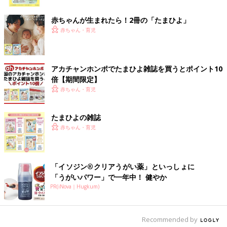
ク
ちなみに、わが家では、寝る前に23℃くらいに部屋を暖め暖房
赤ちゃんが生まれたら！2冊の「たまひよ」
を切ります。ただし、暖かい蒸気が出る加湿器を夜中ずっと稼働
赤ちゃん・育児
させています。
たまに明け方に、マイナス5度や10度とすごく寒くなる日も。そ
の寒さだと目が覚めてしまうので、寒い日は、暖房を一晩中入れ
アカチャンホンポでたまひよ雑誌を買うとポイント10
倍【期間限定】
ています。
赤ちゃん・育児
加湿器はカビ対策をしっかりと
たまひよの雑誌
加湿器は、暖かい蒸気が出るものと冷たい蒸気が出るものがあり
赤ちゃん・育児
ます。
商品によりますが、暖かい蒸気が出るタイプは、窓に結露が発生
しやすくなるものも。その場合、日中は必ず換気をし、カビが発
「イソジン®クリアうがい薬」といっしょに
生しないようにしましょう。
「うがいパワー」で一年中！ 健やか
PR(iNova｜Hugkum)
そのほか、赤ちゃんが蒸気を触ってやけどをしないように注意
し、各商品のお手入れ方法に従って、必要なケアを正しく行うこ
とも大切です。
Recommended by