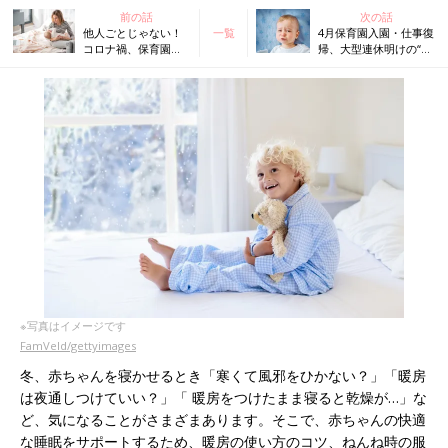
前の話
次の話
他人ごとじゃない！
一覧
4月保育園入園・仕事復
コロナ禍、保育園が
帰、大型連休明けの“夜
休園でねんねトラブ
泣き”解決策は？【米国
ルが急増中【米国
IPHI公認・乳幼児睡眠
IPHI公認・乳幼児睡
コンサルタント】
眠コンサルタント】
※写真はイメージです
FamVeld/gettyimages
冬、赤ちゃんを寝かせるとき「寒くて風邪をひかない？」「暖房
は夜通しつけていい？」「 暖房をつけたまま寝ると乾燥が…」な
ど、気になることがさまざまあります。そこで、赤ちゃんの快適
な睡眠をサポートするため、暖房の使い方のコツ、ねんね時の服