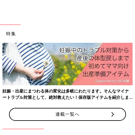
加湿器がない場合、湯で絞ったタオルを部屋に干したり、ボウル
に湯を入れて寝室に置いたりすることでも、効果はあるので試し
てみましょう。
特集
ねんねの服装にも要注意
寝室の温度・湿度に注意することは基本ですが、赤ちゃんの服装
も大切なポイント。寒いからといって厚着をさせることはいい睡
眠にとって逆効果です。
月齢に合わせて、スリーパーを活用
妊娠・出産にまつわる体の変化は多岐にわたります。そんなマイナ
寝室を18～20度に保つことを前提として、赤ちゃんの服装の目
ートラブル対策として、絶対教えたい！保存版アイテムを紹介しま
安を紹介します。
す。
窒息事故防止のため、
1才
未満の場合、掛け布団や毛布などの使
用は基本的にナシでOKです。とくに低月齢の時期は、寝床にぬ
連載一覧へ
いぐるみ、掛け布団やまくらなどを置かないことが大切です。
スリーパーは、はだける心配がないため、ねんね時におすすめし
ています。