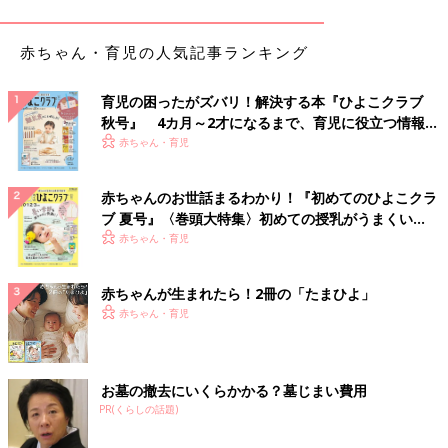
冬の寝室は20度前後をキープ
か？ 今回は、そんな0才代の“長時間の寝かし
つけ”を解決する方法を紹介します！
赤ちゃん・育児の人気記事ランキング
入眠時に部屋や寝床が寒いと、体の交感神経が体温を温めようと
作動し、興奮してなかなか寝つけなくなることがあります。
育児の困ったがズバリ！解決する本『ひよこクラブ
質のいい睡眠をとるための、冬の寝室の温度は20度前後が最適と
秋号』 4カ月～2才になるまで、育児に役立つ情報が
いわれています。16度以下になると、寒すぎて目覚めてしまうこ
いっぱい！
赤ちゃん・育児
とも。
朝方のいちばん寒くなる時間帯、４～５時ごろに室温が下がりす
赤ちゃんのお世話まるわかり！『初めてのひよこクラ
ぎないように注意しましょう。
ブ 夏号』〈巻頭大特集〉初めての授乳がうまくい
く！ おっぱい・ミルクの基本と夏のトラブル 解決テ
赤ちゃん・育児
寝かせる前の寝室は23度くらいに
ク
赤ちゃんが生まれたら！2冊の「たまひよ」
ねんねルーティン後、スムーズに入眠させるために、夜寝かせる
赤ちゃん・育児
寝室は23度くらいに暖めておきます。
夜中に、18～20度くらいに室温を保てるのであれば、数時間後
に暖房が切れるようタイマーをセットしてもいいでしょう。18～
お墓の撤去にいくらかかる？墓じまい費用
20度を保てない場合、暖房は20度くらいで朝までつけたままで
PR(くらしの話題)
OK。