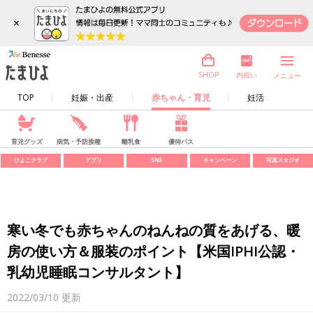
×
内祝い
SHOP
メニュー
TOP
妊娠・出産
赤ちゃん・育児
妊活
育児グッズ
病気・予防接種
離乳食
優待パス
ひよこクラブ
アプリ
SNS
キャンペーン
写真スタジオ
寒い冬でも赤ちゃんのねんねの質をあげる、暖
房の使い方＆服装のポイント【米国IPHI公認・
乳幼児睡眠コンサルタント】
2022/03/10
更新