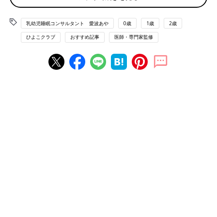
います。 二児の母。著書に『ママと赤ちゃんの
ぐっすり本』（講談社）、『マンガで読む ぐっ
乳幼児睡眠コンサルタント 愛波あや
0歳
1歳
2歳
すり眠る赤ちゃんの寝かせ方』（主婦の友社）
がある。現在『忙しくても能力がどんどん引き
ひよこクラブ
おすすめ記事
医師・専門家監修
出される 子どものためのベスト睡眠』
（KADOKAWA）発売中。
■Home Page
■Instagram ＠aya_aiba
■Twitter
■YOUTUBE 愛波あや「赤ちゃんねんねの専門チ
ャンネル」
【保存版】赤ちゃんがコテンと眠るには
コツがある！月齢別解説付き【米国IPHI
公認・乳幼児睡眠コンサルタント】
赤ちゃんの寝かしつけに1～2時間かかりイライ
ラしてしまう…、抱っこでやっと寝た！と思っ
て布団に下ろしたとたん、背中スイッチ発動で
また抱っこ（泣）。このような悩みを持ってい
るママやパパは少なくないのではないでしょう