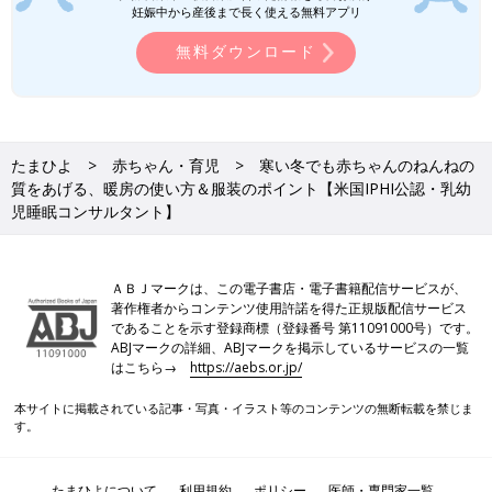
上半身をやさしく包んだまま、おむつ替えができるデザイン。寝
妊娠中から産後まで長く使える無料アプリ
返り後でも、手を出して使えるため、6カ月ごろまで使用可能。
無料ダウンロード
【4カ月ごろ～1歳ごろの着せ方】
肌着＋厚手のロンパース+スリーパー（※愛波スリーパー）
●愛波スリーパー
たまひよ
赤ちゃん・育児
寒い冬でも赤ちゃんのねんねの
質をあげる、暖房の使い方＆服装のポイント【米国IPHI公認・乳幼
児睡眠コンサルタント】
ＡＢＪマークは、この電子書店・電子書籍配信サービスが、
著作権者からコンテンツ使用許諾を得た正規版配信サービス
であることを示す登録商標（登録番号 第11091000号）です。
ABJマークの詳細、ABJマークを掲示しているサービスの一覧
はこちら→
https://aebs.or.jp/
本サイトに掲載されている記事・写真・イラスト等のコンテンツの無断転載を禁じま
す。
たまひよについて
利用規約
ポリシー
医師・専門家一覧