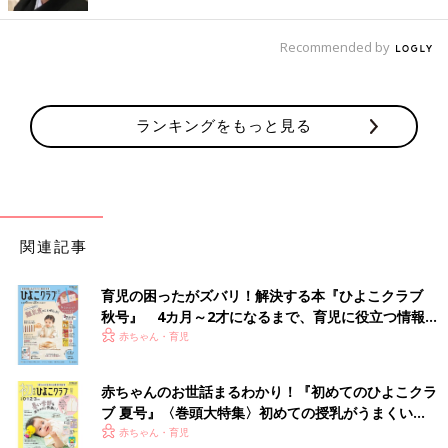
朝方の夜泣きや早朝起きは寒さが原因の場合も
Recommended by
冬場、赤ちゃんが朝の４～５時に
夜泣き
をしたり、早朝起きをす
る場合、室温が低すぎて、寒さで泣いたり起きたりしている可能
性があります。寝る前に暖房を切っている場合は、３時台に暖房
ランキングをもっと見る
を入れ、寝室を18～20度くらいに暖めて。タイマーがあれば活
用しましょう。
乾燥対策には湿度管理を工夫して
関連記事
暖房を朝までつけた状態にすると、気になるのは乾燥対策です。
肌やのどもカラカラになりますよね。風邪などの原因になるウイ
ルスは、乾燥した環境の中で活発になるともいわれています。
育児の困ったがズバリ！解決する本『ひよこクラブ
秋号』 4カ月～2才になるまで、育児に役立つ情報が
いっぱい！
部屋の湿度は40～60%くらいに
赤ちゃん・育児
冬は、何も対策をしない状態だと、湿度40％を保つことは、なか
赤ちゃんのお世話まるわかり！『初めてのひよこクラ
なか難しいと思います。ぜひ、加湿器などを活用し、湿度40～
ブ 夏号』〈巻頭大特集〉初めての授乳がうまくい
50%くらいを保つように調整しましょう。
く！ おっぱい・ミルクの基本と夏のトラブル 解決テ
赤ちゃん・育児