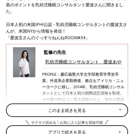
装のポイントを乳幼児睡眠コンサルタント愛波さんに聞きまし
た。
日本人初の米国IPHI公認・乳幼児睡眠コンサルタントの愛波文さ
んが、米国NYから情報を発信！
「愛波文さんのぐっすりねんねROOM#34」
監修の先生
乳幼児睡眠コンサルタント 愛波あや
PROFILE：慶応義塾大学文学部教育学専攻卒
業。外資系企業勤務後、拠点をアメリカ・ニュ
ーヨークに移し、2014年、乳幼児睡眠コンサル
タントとして日本人初の国際認定資格を取得。
その後10年以上に渡る経験のもと、独自の愛波
メソッドを創始。科学的根拠に基づいた睡眠改
このまま続きを見る
善法を提唱し、子どもの睡眠に関する悩みを解
決するために、オンラインや講演活動を通じて
サクサク読める！お気に入り記事を登録可能
累計約10万人に
寝かしつけ
メソッドを伝授。お
くるみスリーパーや遮光シートの開発も行って
アプリで続きを見る