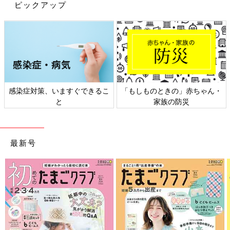
ピックアップ
1才以上もスリーパーの活用がベター
1歳以上になったら、掛け布団は使ってもいいでしょう。ただ
し、掛け布団やブランケットは足で蹴って、はだけてしまうこと
があります。
夜中にママ・パパが起きて体にかけ直すのは大変…。私はママ・
パパも、しっかり睡眠をとることが大切だと思っています。その
感染症対策、いますぐできるこ
「もしものときの」赤ちゃん・
点でもスリーパーがおすすめです。
と
家族の防災
【新生児～４カ月ごろの着せ方】
肌着（※ぐっすりパジャマ）＋厚手のロンパース＋スリーパー（※
最新号
愛波おくるみスリーパー）
※ご参考に、私の提案しているアイテムを紹介します
●ぐっすりパジャマ