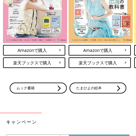
Amazonで購入
Amazonで購入
楽天ブックスで購入
楽天ブックスで購入
ムック書籍
たまひよの絵本
生地や縫製など、赤ちゃんの肌へのやさしさにとことんこだわっ
キャンペーン
たコンビ肌着です。
●愛波おくるみスリーパー