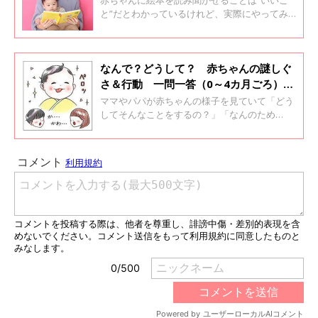
赤ちゃんに絵本を読み聞かせることは“いいこ
と”だとわかっているけれど、実際にやってみ
ると「ちゃんと聞いているのかな？」「言葉も
わからないのに意味あるの？」「どんなふうに
読んであげるのがいいんだろう？」とわからな
いことがいっぱい。そこで、ひよこクラブに寄
なんで？どうして？ 赤ちゃんの謎しぐ
せられた0～1才代赤ちゃんがいるママ・パパか
さ＆行動 一問一答（0～4カ月ごろ）
らの「絵本の読み聞かせ」に関する疑問につい
【小児科医】
ママやパパが赤ちゃんの様子を見ていて「どう
て、保育学・幼児教育学専門家の金元あゆみ先
してそんなことをするの？」「なんのため
生に聞きました。
に？」と赤ちゃんに直接聞いてみたくなるよう
なことはありませんか。そんな赤ちゃんの気に
なる謎しぐさや行動の理由を、小児科医の若江
恵利子先生に聞きました。ねんねのころ（0～4
カ月ごろ）の謎しぐさ・行動8つについてで
す。