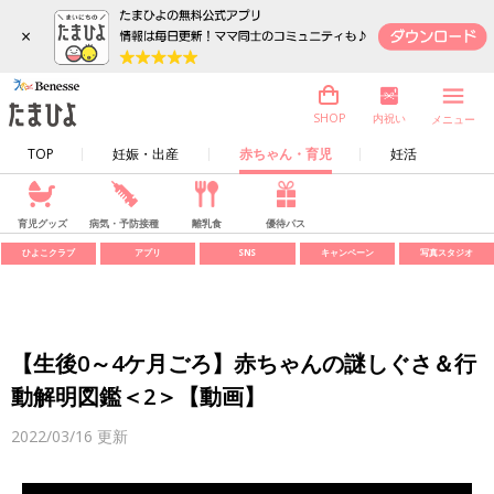
×
内祝い
SHOP
メニュー
TOP
妊娠・出産
赤ちゃん・育児
妊活
育児グッズ
病気・予防接種
離乳食
優待パス
ひよこクラブ
アプリ
SNS
キャンペーン
写真スタジオ
【生後0～4ケ月ごろ】赤ちゃんの謎しぐさ＆行
動解明図鑑＜2＞【動画】
2022/03/16
更新