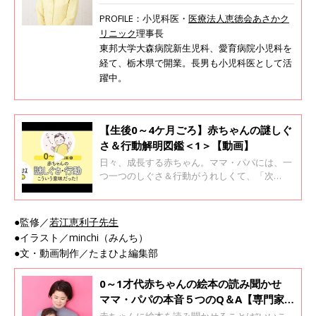
PROFILE：小児科医・
医療法人恵徳会あさかク
リニック
理事長
東邦大学大森病院新生児科、愛育病院小児科を
経て、栃木県で開業。長男も小児科医として活
躍中。
【生後0～4ケ月ごろ】赤ちゃんの謎しぐ
さ＆行動解明図鑑＜1＞【動画】
日々、成長する赤ちゃん。ママ・パパには、一
つ一つのしぐさ＆行動がうれしくて、「次
は？」と待ち遠しく感じられると同時に、「ど
うして？」「なんのために？」と思うことも多
いようです。 そんな赤ちゃんの“謎”しぐさ＆行
●監修／
若江恵利子先生
動を集めて、理由を探りました。 若江恵利子先
●イラスト／minchi（みんち）
生にお聞きしました。
●文・動画制作／たまひよ編集部
0～1才代赤ちゃんの絵本の読み聞かせ
ママ・パパの本音５つのQ＆A【専門家
監修】