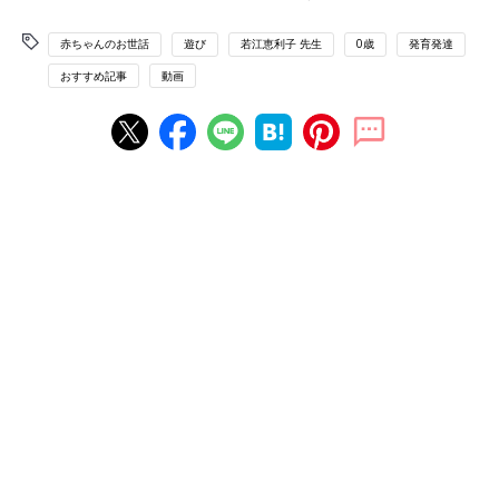
赤ちゃんのお世話
遊び
若江恵利子 先生
0歳
発育発達
おすすめ記事
動画