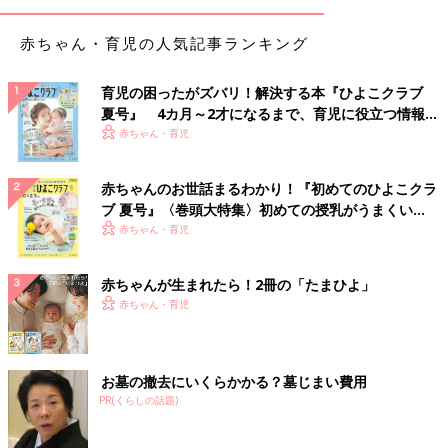
赤ちゃん・育児の人気記事ランキング
育児の困ったがズバリ！解決する本『ひよこクラブ
夏号』 4カ月～2才になるまで、育児に役立つ情報が
いっぱい！
赤ちゃん・育児
赤ちゃんのお世話まるわかり！『初めてのひよこクラ
ブ 夏号』〈巻頭大特集〉初めての授乳がうまくい
く！ おっぱい・ミルクの基本と夏のトラブル 解決テ
赤ちゃん・育児
ク
赤ちゃんが生まれたら！2冊の「たまひよ」
赤ちゃん・育児
お墓の撤去にいくらかかる？墓じまい費用
PR(くらしの話題)