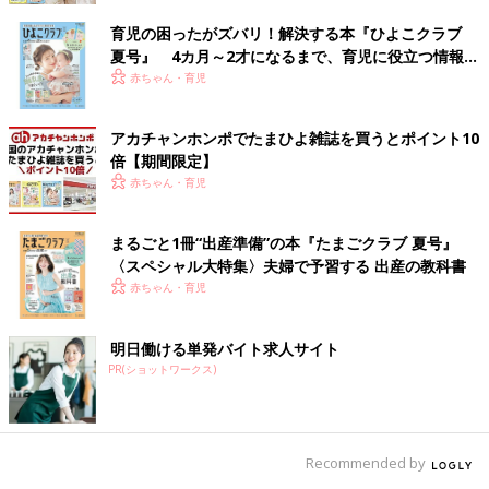
育児の困ったがズバリ！解決する本『ひよこクラブ
夏号』 4カ月～2才になるまで、育児に役立つ情報が
いっぱい！
赤ちゃん・育児
アカチャンホンポでたまひよ雑誌を買うとポイント10
倍【期間限定】
赤ちゃん・育児
まるごと1冊“出産準備”の本『たまごクラブ 夏号』
〈スペシャル大特集〉夫婦で予習する 出産の教科書
赤ちゃん・育児
明日働ける単発バイト求人サイト
PR(ショットワークス)
Recommended by