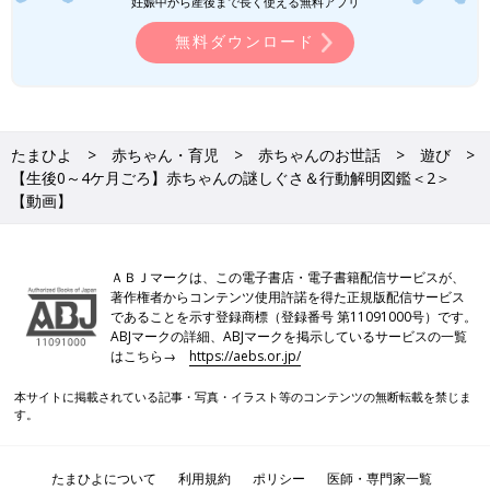
妊娠中から産後まで長く使える無料アプリ
無料ダウンロード
たまひよ
赤ちゃん・育児
赤ちゃんのお世話
遊び
【生後0～4ケ月ごろ】赤ちゃんの謎しぐさ＆行動解明図鑑＜2＞
【動画】
ＡＢＪマークは、この電子書店・電子書籍配信サービスが、
著作権者からコンテンツ使用許諾を得た正規版配信サービス
であることを示す登録商標（登録番号 第11091000号）です。
ABJマークの詳細、ABJマークを掲示しているサービスの一覧
はこちら→
https://aebs.or.jp/
本サイトに掲載されている記事・写真・イラスト等のコンテンツの無断転載を禁じま
す。
たまひよについて
利用規約
ポリシー
医師・専門家一覧