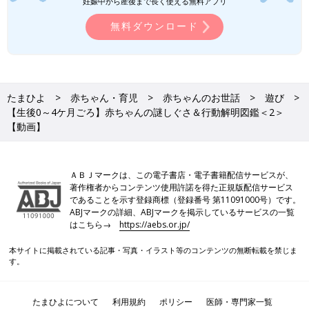
妊娠中から産後まで長く使える無料アプリ
無料ダウンロード
たまひよ
赤ちゃん・育児
赤ちゃんのお世話
遊び
【生後0～4ケ月ごろ】赤ちゃんの謎しぐさ＆行動解明図鑑＜2＞
【動画】
ＡＢＪマークは、この電子書店・電子書籍配信サービスが、
著作権者からコンテンツ使用許諾を得た正規版配信サービス
であることを示す登録商標（登録番号 第11091000号）です。
ABJマークの詳細、ABJマークを掲示しているサービスの一覧
はこちら→
https://aebs.or.jp/
本サイトに掲載されている記事・写真・イラスト等のコンテンツの無断転載を禁じま
す。
たまひよについて
利用規約
ポリシー
医師・専門家一覧