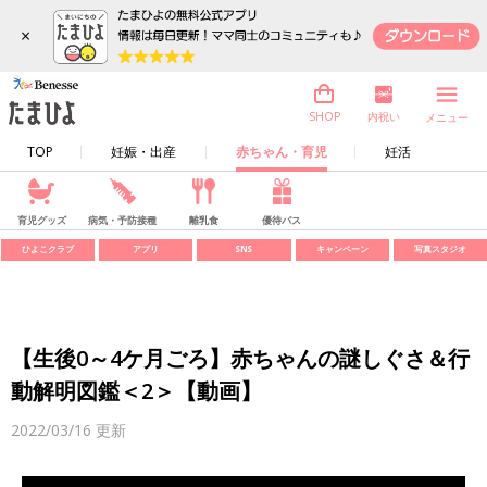
×
内祝い
SHOP
メニュー
TOP
妊娠・出産
赤ちゃん・育児
妊活
育児グッズ
病気・予防接種
離乳食
優待パス
ひよこクラブ
アプリ
SNS
キャンペーン
写真スタジオ
【生後0～4ケ月ごろ】赤ちゃんの謎しぐさ＆行
動解明図鑑＜2＞【動画】
2022/03/16
更新