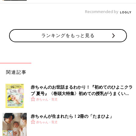
Recommended by
ランキングをもっと見る
関連記事
赤ちゃんのお世話まるわかり！『初めてのひよこクラ
ブ 夏号』〈巻頭大特集〉初めての授乳がうまくい
く！ おっぱい・ミルクの基本と夏のトラブル 解決テ
赤ちゃん・育児
ク
赤ちゃんが生まれたら！2冊の「たまひよ」
赤ちゃん・育児