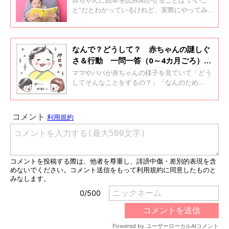
赤ちゃんに絵本を読み聞かせることは“いいこ
と”だとわかっているけれど、実際にやってみ
ると「ちゃんと聞いているのかな？」「言葉も
わからないのに意味あるの？」「どんなふうに
読んであげるのがいいんだろう？」とわからな
いことがいっぱい。そこで、ひよこクラブに寄
なんで？どうして？ 赤ちゃんの謎しぐ
せられた0～1才代赤ちゃんがいるママ・パパか
さ＆行動 一問一答（0～4カ月ごろ）
らの「絵本の読み聞かせ」に関する疑問につい
【小児科医】
ママやパパが赤ちゃんの様子を見ていて「どう
て、保育学・幼児教育学専門家の金元あゆみ先
してそんなことをするの？」「なんのため
生に聞きました。
に？」と赤ちゃんに直接聞いてみたくなるよう
なことはありませんか。そんな赤ちゃんの気に
なる謎しぐさや行動の理由を、小児科医の若江
恵利子先生に聞きました。ねんねのころ（0～4
カ月ごろ）の謎しぐさ・行動8つについてで
す。