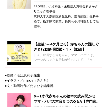
PROFILE：小児科医・
医療法人恵徳会あさかク
リニック
理事長
東邦大学大森病院新生児科、愛育病院小児科を
経て、栃木県で開業。長男も小児科医として活
躍中。
【生後0～4ケ月ごろ】赤ちゃんの謎しぐ
さ＆行動解明図鑑＜1＞【動画】
日々、成長する赤ちゃん。ママ・パパには、一
つ一つのしぐさ＆行動がうれしくて、「次
は？」と待ち遠しく感じられると同時に、「ど
うして？」「なんのために？」と思うことも多
いようです。 そんな赤ちゃんの“謎”しぐさ＆行
●監修／
若江恵利子先生
動を集めて、理由を探りました。 若江恵利子先
●イラスト／minchi（みんち）
生にお聞きしました。
●文・動画制作／たまひよ編集部
0～1才代赤ちゃんの絵本の読み聞かせ
ママ・パパの本音５つのQ＆A【専門家
監修】