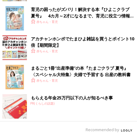
育児の困ったがズバリ！解決する本『ひよこクラブ
夏号』 4カ月～2才になるまで、育児に役立つ情報が
いっぱい！
赤ちゃん・育児
アカチャンホンポでたまひよ雑誌を買うとポイント10
倍【期間限定】
赤ちゃん・育児
まるごと1冊“出産準備”の本『たまごクラブ 夏号』
〈スペシャル大特集〉夫婦で予習する 出産の教科書
赤ちゃん・育児
もらえる年金25万円以下の人が知るべき事
PR(くらしの話題)
Recommended by