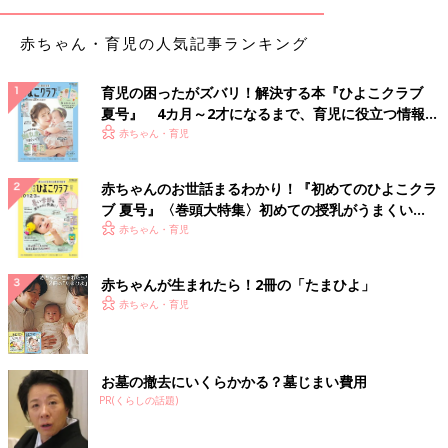
赤ちゃん・育児の人気記事ランキング
育児の困ったがズバリ！解決する本『ひよこクラブ
夏号』 4カ月～2才になるまで、育児に役立つ情報が
いっぱい！
赤ちゃん・育児
赤ちゃんのお世話まるわかり！『初めてのひよこクラ
ブ 夏号』〈巻頭大特集〉初めての授乳がうまくい
く！ おっぱい・ミルクの基本と夏のトラブル 解決テ
赤ちゃん・育児
ク
赤ちゃんが生まれたら！2冊の「たまひよ」
赤ちゃん・育児
お墓の撤去にいくらかかる？墓じまい費用
PR(くらしの話題)