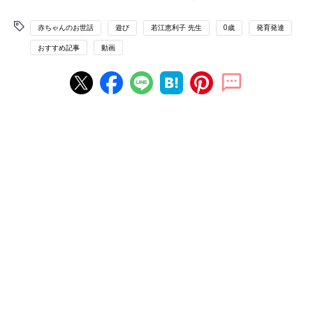
赤ちゃんのお世話
遊び
若江恵利子 先生
0歳
発育発達
おすすめ記事
動画