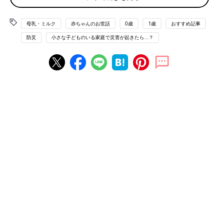
母乳・ミルク
赤ちゃんのお世話
0歳
1歳
おすすめ記事
防災
小さな子どものいる家庭で災害が起きたら…？
Wavebreakmedia/gettyimages
液体ミルクとは調乳済みのミルクで、液体の状態で販売されてい
ます。常温で保管が可能なうえ、調乳の必要がなく、哺乳瓶に移
し替えるだけで赤ちゃんに与えることができます。
国内で液体ミルクの製造発売がスタートしたのは2019年。欧米
諸国に比べるとその歴史はまだ浅く「本当に安全なの？」「実績
的に粉ミルクで十分では」と、思うママも多いと思います。