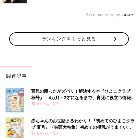
災害時の授乳スタイルは「通常通り」が基本です
Recommended by
――災害時に備えて液体ミルクはストックすべきでしょうか。
冨川さん（以下敬称略） 液体ミルクは、災害時は使い勝手は良
ランキングをもっと見る
いと思います。けれども基本的に「災害時も
授乳
スタイルは通常
通り」と心がけてください。
つまり母乳の方は母乳で。避難所へ移動する際は、よりリラック
スして授乳できるよう授乳ケープや授乳クッションを持参しまし
ょう。
ただ精神的ストレスで一時的に母乳の出が悪くなったり、赤ちゃ
関連記事
んと一緒にいられない状況になる可能性もありますから、液体ミ
ルクがあると心強いと思います。
育児の困ったがズバリ！解決する本『ひよこクラブ
秋号』 4カ月～2才になるまで、育児に役立つ情報が
ミルク育児の方は液体ミルクと合わせて、哺乳びんなどの衛生面
いっぱい！
赤ちゃん・育児
での気遣いを重要視して欲しいです。実際、被災地では不衛生な
哺乳びんや調乳が原因での赤ちゃんの体調不良の事例がありまし
赤ちゃんのお世話まるわかり！『初めてのひよこクラ
た。なので、水とカセットコンロを備蓄しましょう。煮沸消毒で
ブ 夏号』〈巻頭大特集〉初めての授乳がうまくい
きますし、温かいおしぼりを作ることもできます。ただ、災害時
く！ おっぱい・ミルクの基本と夏のトラブル 解決テ
赤ちゃん・育児
は水も貴重品です。液体ミルクのなかには乳首を直接セットでき