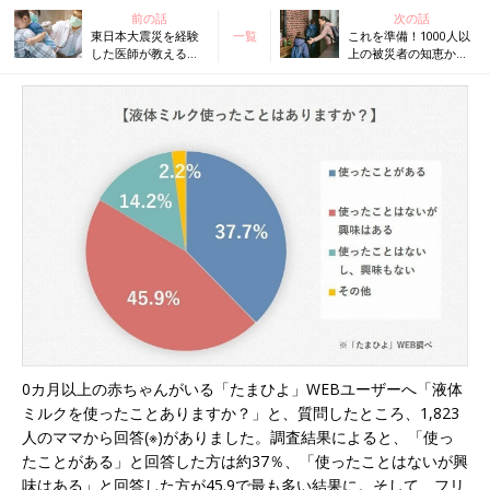
前の話
次の話
東日本大震災を経験
一覧
これを準備！1000人以
した医師が教える防
上の被災者の知恵から
災対策！アレルギー
生まれた、妊娠中・赤
がある子は特に注意
ちゃんのいる家庭のた
を
めの防災
0カ月以上の赤ちゃんがいる「たまひよ」WEBユーザーへ「液体
ミルクを使ったことありますか？」と、質問したところ、1,823
人のママから回答(※)がありました。調査結果によると、「使っ
たことがある」と回答した方は約37％、「使ったことはないが興
味はある」と回答した方が45.9で最も多い結果に。そして、フリ