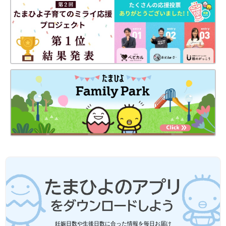
赤ちゃんと被災したとき、お世話グッズがたり
色々と準備したのに役立たなかったとしても「使わないでよかっ
ず困るかもしれません。コロナ禍で、支援物資
た。平和でよかった」と、喜ぶことが結果幸せだということにな
が届くまでに時間がかかってしまうことも心配
りますね。
されます。
※記事の内容は記事執筆当時の情報であり、現在と異なる場合が
あります。
冨川 万美（とみかわ まみ）さん
PROFILE
NPO法人 MAMA-PLUG事業代表。
東日本大震災で被災したママたちの支援活動を通して、防災に関
する事業を開始。最新著書に『全災害対応！ 子連れ防災
BOOK』（祥伝社）があります。
妊娠日数や生後日数に合った情報を毎日お届け