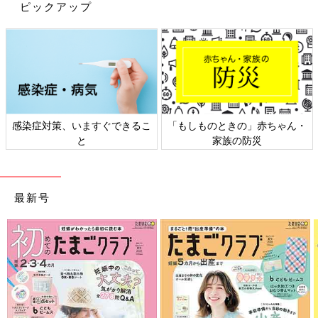
し準備（防災リュック、現金、モバイルバッテリーなど）するほ
ピックアップ
うが現実的です。
備蓄と同等に大切なことは、家族で日頃から災害に
ついて話し合うこと
――赤ちゃんがいる家庭で、ほかにするべきことはありますか？
感染症対策、いますぐできるこ
「もしものときの」赤ちゃん・
と
家族の防災
冨川 家族と災害時のルールを事前に決めておくことです。これ
が本当に重要です。あるママが私に東日本大震災での体験談を語
ってくれました。
最新号
そのママは赤ちゃんとともに自宅で被災。夫とは音信不通のまま
３日間、自宅で孤独に過ごし、３日後、夫は帰宅して感動の再
会……にはならず、罵声を浴びせてしまったそうです。
「きっと夜には帰ってくる」「明日には帰ってくる」と、勝手に
期待し、そのたびに期待を裏切られ、さらに孤独が追い打ちをか
けて日に日に追い詰められたそうです。
「事前に、災害時にどうするべきか、話し合っていればこんなこ
とにはならなかった」と、そのママは私に話してくれました。