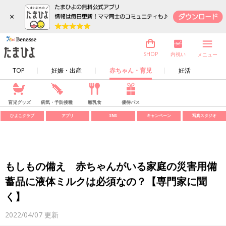
×
内祝い
SHOP
メニュー
TOP
妊娠・出産
赤ちゃん・育児
妊活
育児グッズ
病気・予防接種
離乳食
優待パス
ひよこクラブ
アプリ
SNS
キャンペーン
写真スタジオ
もしもの備え 赤ちゃんがいる家庭の災害用備
蓄品に液体ミルクは必須なの？【専門家に聞
く】
2022/04/07
更新