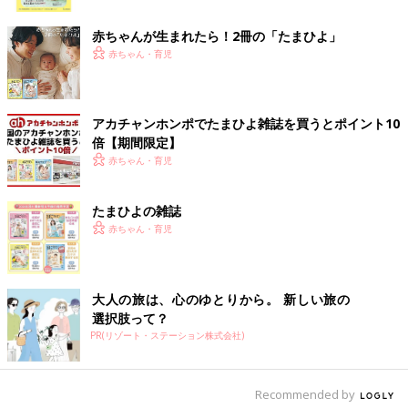
ク
るタイプがあり、それを使えば煮沸消毒は乳首だけですみます。
余裕があれば使い捨て哺乳びんも検討してみてください。
赤ちゃんが生まれたら！2冊の「たまひよ」
赤ちゃん・育児
――液体ミルクは事前に試すべきですか？
冨川 液体ミルクは粉ミルクと比べて、より母乳に近い味と言わ
アカチャンホンポでたまひよ雑誌を買うとポイント10
れています。
倍【期間限定】
粉ミルクを拒否した赤ちゃんが液体ミルクは飲んでくれたという
赤ちゃん・育児
話もあれば、その逆に粉ミルクの赤ちゃんが液体ミルクを拒否し
た、という話もあります。
また、メーカーによって味に違いがあります。非常時は常温で与
たまひよの雑誌
える可能性もあるので、事前に試して欲しいとは思います。
赤ちゃん・育児
避難所はあくまで一時的な利用と考えて
大人の旅は、心のゆとりから。 新しい旅の
選択肢って？
――赤ちゃんのいる家庭の防災意識ついて教えて下さい
PR(リゾート・ステーション株式会社)
冨川 災害時は自治体の指示に従って避難してください。ただ
し、避難所は一時的な利用と考えましょう。
Recommended by
避難場所は、赤ちゃんとともに長期滞在する場所としては不向き