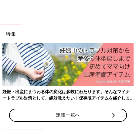
です。自治体の指示が最優先ではありますが、自宅に帰宅できる
環境が整えば、自宅で過ごすことをおすすめします。
――自宅に戻れない、備蓄が尽きた場合はどうすべきですか？
特集
冨川 火災や倒壊などで自宅に留まれない、ライフラインが寸断
されて生活できない、備蓄が尽きそうなどの場合は、ライフライ
ンが整ったエリアへ移動することを考えましょう。
各自治体の備蓄倉庫にはおむつやミルクなどがストックされてい
ますが、品数に偏りがあったり、型が古かったり、クオリティが
極端に低いなどの可能性があります。
救援物資も現地に届いたとしてもオペレーションが稼働せず、被
妊娠・出産にまつわる体の変化は多岐にわたります。そんなマイナ
ートラブル対策として、絶対教えたい！保存版アイテムを紹介しま
災者の手元に届くまでに時間がかかるのが通例です。
す。
とはいえ、自宅に大量の備蓄をすることも現実的ではありませ
連載一覧へ
ん。
それよりも実家、親戚、友人宅と協力して、もしもの場合はお互
いを一時的な避難先にしあったり、そこまでの徒歩ルートを確認