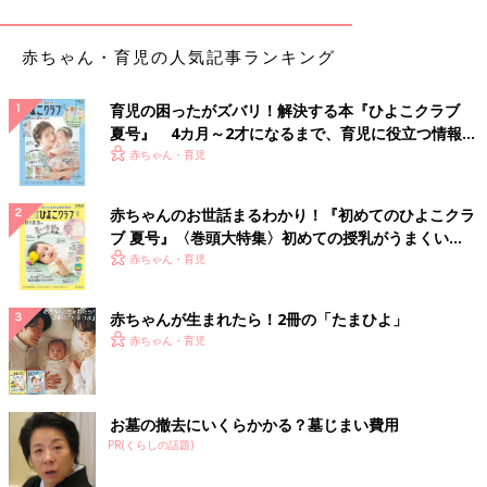
日本で液体ミルクの存在が一躍注目を集めたのは2016年４月、
赤ちゃん・育児の人気記事ランキング
熊本地震でした。
ライフラインが停止し、お湯どころかお水の確保が難しい環境の
育児の困ったがズバリ！解決する本『ひよこクラブ
なかフィンランドから支援物資として液体ミルクが送られたので
夏号』 4カ月～2才になるまで、育児に役立つ情報が
す。
いっぱい！
赤ちゃん・育児
「お湯がない場所でも与えられる」「常温で管理できる」「使う
直前まで密閉されているので衛生面で安全」という液体ミルクは
被災地で大活躍。お母さんと赤ちゃんの窮地を救ったことをきっ
赤ちゃんのお世話まるわかり！『初めてのひよこクラ
かけに、国内での製造販売にむけて法整備がすすめられ、メーカ
ブ 夏号』〈巻頭大特集〉初めての授乳がうまくい
ー側も開発製造へと舵をきったのです。
く！ おっぱい・ミルクの基本と夏のトラブル 解決テ
赤ちゃん・育児
ク
しかし、うちは母乳中心だし、粉ミルクでも不便はないし、災害
赤ちゃんが生まれたら！2冊の「たまひよ」
対策というのはわかるけど…「液体ミルクって本当にストックす
赤ちゃん・育児
べき？」というジレンマがあることも事実です。
そこでNPO法人 MAMA-PLUG事業代表の冨川万美さんに、液体
ミルクも含めて赤ちゃんがいる家庭での災害時用の備蓄につい
お墓の撤去にいくらかかる？墓じまい費用
て、さらに
防災
PR(くらしの話題)
の心構えについて聞きました。