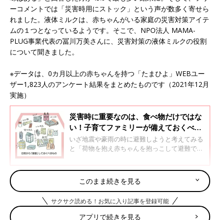
ーコメントでは「災害時用にストック」という声が数多く寄せら
れました。液体ミルクは、赤ちゃんがいる家庭の災害対策アイテ
ムの１つとなっているようです。そこで、NPO法人 MAMA-
PLUG事業代表の冨川万美さんに、災害対策の液体ミルクの役割
について聞きました。
※データは、0カ月以上の赤ちゃんを持つ「たまひよ」WEBユー
ザー1,823人のアンケート結果をまとめたものです（2021年12月
実施）
災害時に重要なのは、食べ物だけではな
い！子育てファミリーが備えておくべき
３つのもの【防災士】
いざ地震や豪雨の時に避難しようと考えてみる
と「荷物を抱え赤ちゃんを抱っこして避難でき
るのか…」「避難所で子どもの泣き声が迷惑に
なりそう」と不安に思う人もいるのではないで
しょうか。コロナ禍での避難は感染症の面でも
このまま続きを見る
そもそも液体ミルクって？ 日本での歴史はまだ浅い
心配です。現在小学3年生と10カ月のお孫さん
のお世話もしているという、イラストレーター
サクサク読める！お気に入り記事を登録可能
で防災士の草野かおるさんに、子育てファミリ
ーの備えについて話を聞きました。
アプリで続きを見る