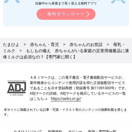
妊娠中から産後まで長く使える無料アプリ
無料ダウンロード
たまひよ
赤ちゃん・育児
赤ちゃんのお世話
母乳・
ミルク
もしもの備え 赤ちゃんがいる家庭の災害用備蓄品に液
体ミルクは必須なの？【専門家に聞く】
ＡＢＪマークは、この電子書店・電子書籍配信サービスが、
著作権者からコンテンツ使用許諾を得た正規版配信サービス
であることを示す登録商標（登録番号 第11091000号）です。
ABJマークの詳細、ABJマークを掲示しているサービスの一覧
はこちら→
https://aebs.or.jp/
本サイトに掲載されている記事・写真・イラスト等のコンテンツの無断転載を禁じま
す。
全災害対応! 子連れ防災BOOK 1223人の被災ママパパと作りまし
たまひよについて
利用規約
ポリシー
医師・専門家一覧