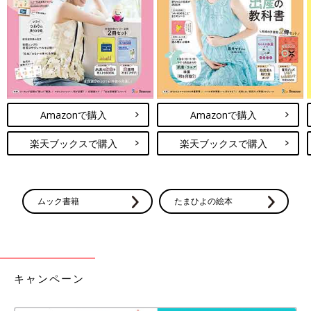
――災害時、ママにのしかかる精神的ストレスがよくわかるエピ
ソードですね。
冨川 ただでさえ大変な乳幼児の育児です。そこで災害に遭い、
さらに孤独になれば冷静を失いパニックになって当たり前ともい
えます。
Amazonで購入
Amazonで購入
災害時、赤ちゃんの安心安全を守るためには、ライフラインの整
った環境への移動が一番です。その準備をやるとやらないでは大
楽天ブックスで購入
楽天ブックスで購入
違いです。最近も大きな地震がありました。家族と災害時はどう
するか、ぜひ話しあってください。
お話・監修／冨川万美 取材・文／川口美彩子
ムック書籍
たまひよの絵本
赤ちゃんのいる家庭の防災対策！ペット
シーツを使ったおふろ・紙おむつの代用
方法【専門家】
災害大国日本において、地震や水害などの自然
災害はいつ起こってもおかしくありません。
キャンペーン
「まさかうちは大丈夫」なんて思っていません
か。決してひとごとではありません。もしも、