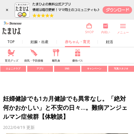
×
内祝い
SHOP
メニュー
TOP
妊娠・出産
赤ちゃん・育児
妊活
育児グッズ
病気・予防接種
離乳食
優待パス
ひよこクラブ
アプリ
SNS
キャンペーン
写真スタジオ
妊婦健診でも1カ月健診でも異常なし。「絶対
何かおかしい」と不安の日々…。難病アンジェ
ルマン症候群【体験談】
2022/04/19
更新