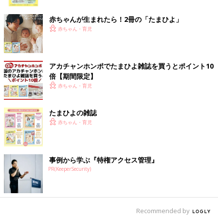
ク
赤ちゃんが生まれたら！2冊の「たまひよ」
赤ちゃん・育児
アカチャンホンポでたまひよ雑誌を買うとポイント10
倍【期間限定】
赤ちゃん・育児
たまひよの雑誌
赤ちゃん・育児
事例から学ぶ『特権アクセス管理』
PR(KeeperSecurity)
Recommended by
写真は、生後６日目のリッキーくん。体のつっぱりが目立ち始め、泣くととくに足