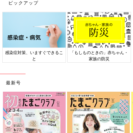
ピックアップ
友だちが産院にお見舞いに来て、リッキーのことを抱っこしてく
れたのですが“体がかたくて抱っこしにくいね”と、何人かの友だ
ちに言われました。今思えば、新生児期から筋肉がつっぱってい
たのだと思います。
呼吸もずっとゼロゼロしていました。何の病気かはわからないけ
れど、絶対、何かあると思いました。
近所の総合病院を受診すると、神奈川県立こども医療センターを
感染症対策、いますぐできるこ
「もしものときの」赤ちゃん・
紹介されました。そこで肥厚性幽門狭窄症と診断されて通院する
と
家族の防災
ことになりました」（沙織さん）
肥厚性幽門狭窄症とは、1カ月前後に診られる病気で、胃と十二
最新号
指腸の間にある幽門の筋肉が厚くなっていて、通り道が狭くなる
ため飲んだおっぱいやミルクが胃から十二指腸にうまく流れず、
逆流して噴水のように吐いてしまう病気です。
リッキーくんは、どうにか手術をせずに済みましたが、数日おき
に通院し投薬の治療を受けました。
また肥厚性幽門狭窄症が見つかったあと、1カ月過ぎで発熱し、
市民病院に緊急入院しました