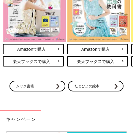
「市民病院では尿路感染症を疑われたのですが、病院で熱が下が
ったあとに
けいれん
を2回起こしたので、嫌な予感がしました。
しかし検査をしても異常なしと言われ、何の病気なのかわかりま
せんでした。
リッキーには何か病気がある、絶対、何か大きな病気があるとは
思っていても病名がわからず…。どうしていいのかわかりません
でした。
Amazonで購入
Amazonで購入
3カ月になり、2歳の上の子を遊ばせるために子育て支援センター
楽天ブックスで購入
楽天ブックスで購入
によく行っていたのですが、子育て経験のあるスタッフにも“リ
ッキーくん、何かおかしいね。ほかの赤ちゃんとは違うよね”と
言われました。スタッフの中には、子どもが障害を持っている人
ムック書籍
たまひよの絵本
もいたのですが、その人にも“何か気になるね”と言われて、第三
者が見てもそう感じるんだ…と思い、不安でいっぱいな日々が続
いていました」（沙織さん）
お話・写真提供／アップルビー・沙織さん、監修／露崎悠先生
キャンペーン
（神奈川県立こども医療センター 神経内科医長、 小児科
医）、取材・文／麻生珠恵、ひよこクラブ編集部