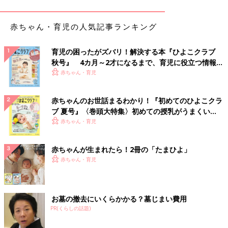
リッキーくんのパパは、オーストラリア出身で、日本でＩＴエン
ジニアとして働いています。1年の交際を経て、ママは大学の看
赤ちゃん・育児の人気記事ランキング
護学部に通いながら2
0歳
で結婚しました。
「わが家は7歳、5歳、
2歳
の3人の男の子がいます。
育児の困ったがズバリ！解決する本『ひよこクラブ
秋号』 4カ月～2才になるまで、育児に役立つ情報が
長男が生まれたとき私は28歳、夫は29歳でした。その2年後に次
いっぱい！
赤ちゃん・育児
男のリッキーが生まれました。
長男は、“できるだけ自然分娩で ”という病院だったので、出産
に63時間もかかり本当に大変でした。しかしリッキーは、妊娠
赤ちゃんのお世話まるわかり！『初めてのひよこクラ
37週1日に突然、
陣痛
が来て、経腟（ちつ）分娩でわずか4時間
ブ 夏号』〈巻頭大特集〉初めての授乳がうまくい
で生まれました。出生体重は2294ｇです。しかし生まれてから
く！ おっぱい・ミルクの基本と夏のトラブル 解決テ
赤ちゃん・育児
しばらくして、“長男とは違う。何かおかしい”という不安が募っ
ク
ていきました」（沙織さん）
赤ちゃんが生まれたら！2冊の「たまひよ」
赤ちゃん・育児
妊婦健診で心臓に穴が見つかったけれど、1カ月健
診のときには異状なし
お墓の撤去にいくらかかる？墓じまい費用
アンジェルマン症候群は、
妊婦健診
ではわからない病気です。
PR(くらしの話題)
「妊娠中、気になったのは妊娠31週のときに、子宮内胎児発育遅