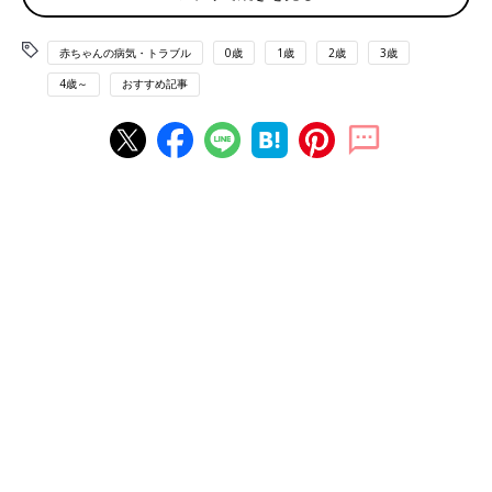
赤ちゃんの病気・トラブル
0歳
1歳
2歳
3歳
4歳～
おすすめ記事
写真は、七五三のときの家族写真。左がリッキーくん。