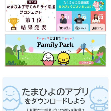
「笑っていても笑い声が聞こえない。寝
ないで泣いてばかり」わが子が診断がつ
きにくい難病・アンジェルマン症候群と
日本に住む5歳のアップルビー・リッキーくん
わかるまで【体験談】
も、1歳11カ月のときにアンジェルマン症候群
と診断されました。診断がつくまでは「なぜ言
葉が出ないのか？」「なぜ歩けないのか？」検
査をしてもわからなかったと言います。ママの
アンジェルマン症候群はまれな病気のため、初めからアンジェル
沙織さんに、リッキーくんの発達の様子やアン
マン症候群を疑って検査をしないと見つけにくいと言います。一
ジェルマン症候群を疑うきっかけについて話を
般的な血液検査だけではアンジェルマン症候群は見つかりませ
聞きました。
ん。またこの病気は、今のところ有効な治療法が確立されておら
ず、対症療法が中心となります。早期に発見されても進行を遅ら
せたりすることはできないそうです。
※記事の内容は記事執筆当時の情報であり、現在と異なる場合が
あります。
妊娠日数や生後日数に合った情報を毎日お届け