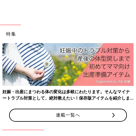
が棒のようにまっすぐに。
リッキーくんが生まれてから気になることがいくつか出始めま
す。
「まず初めに上の子と違うと感じたのは、新生児期に見られる原
特集
子反射の１つである吸てつ反射が弱くて、ミルクがなかなか飲め
ないことでした。
産院
に入院中も10ml飲むのに毎回40分ぐらい
かかっていました。あまりに飲まないためNICUに入院すること
をすすめられたのですが、上の子のお世話を頼める人がいないの
で、ミルクの飲みぐらいならば家庭でどうにかなる！と思い、親
子で退院しました」（沙織さん）
しかし退院して間もなく、ミルク以外にも心配なことが次々と現
妊娠・出産にまつわる体の変化は多岐にわたります。そんなマイナ
れます。
ートラブル対策として、絶対教えたい！保存版アイテムを紹介しま
す。
「ミルクの飲みが悪いうえ、
授乳
後マーライオンみたいに勢いよ
く吐くようになりました。そして、寝てもわずか数分で目を覚ま
連載一覧へ
します。
また体が棒のようにかたくピーンとつっぱっているのも気になり
ました。泣くとさらにつっぱります。リッキーが生まれたとき、