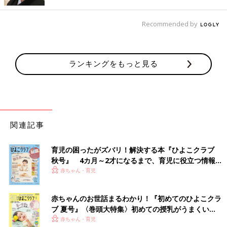
延と言われたことです。私は体質的な問題なのか、妊娠するとい
つも、
つわり
がひどい重症妊娠悪阻（にんしんおそ）になり、長
Recommended by
男のときは3カ月入院しました。リッキーを妊娠中は、長男の預
け先がなかったので通院しながら点滴を受けていました。そうし
たことが関係があるのかな!?と思うのですが、長男のときは子宮
ランキングをもっと見る
内胎児発育遅延とは言われませんでした。
また後期スクリーニング検査のとき、エコー検査で心室中隔欠損
が見つかりました。
医師からは、心臓に１つ穴が開いているけれど途中でふさがる可
能性もあるから、様子を見ましょうと言われました。私もずっと
大学病院の小児科やGCUで、看護師として働いていたので、大き
関連記事
な病気を持つ赤ちゃんをたくさん見ていました。そのため心臓の
穴１つではショックは受けませんでした。医師の言うとおり、経
育児の困ったがズバリ！解決する本『ひよこクラブ
過観察するしかないと思っていました。
秋号』 4カ月～2才になるまで、育児に役立つ情報が
1カ月健診のとき医師から“リッキーくんの心臓の穴、ふさがって
いっぱい！
赤ちゃん・育児
いますよ”と言われました」（沙織さん）
赤ちゃんのお世話まるわかり！『初めてのひよこクラ
退院後、心配なことが次々と…。熱がないのにけい
ブ 夏号』〈巻頭大特集〉初めての授乳がうまくい
れんも
く！ おっぱい・ミルクの基本と夏のトラブル 解決テ
赤ちゃん・育児