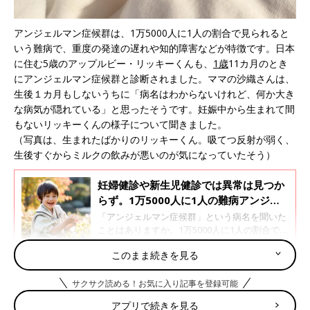
アンジェルマン症候群は、1万5000人に1人の割合で見られると
いう難病で、重度の発達の遅れや知的障害などが特徴です。日本
に住む5歳のアップルビー・リッキーくんも、
1歳
11カ月のとき
にアンジェルマン症候群と診断されました。ママの沙織さんは、
生後１カ月もしないうちに「病名はわからないけれど、何か大き
な病気が隠れている」と思ったそうです。妊娠中から生まれて間
もないリッキーくんの様子について聞きました。
（写真は、生まれたばかりのリッキーくん。吸てつ反射が弱く、
生後すぐからミルクの飲みが悪いのが気になっていたそう）
妊婦健診や新生児健診では異常は見つか
らず。1万5000人に1人の難病アンジェ
ルマン症候群。重度の発達の遅れとてん
「アンジェルマン症候群」という病名を聞いた
かん発作がサイン【専門医】
ことはありますか。1万5000人に1人の割合で発
症し、遺伝子の問題が原因で起こる難病で、重
このまま続きを見る
度の発達の遅れや知的障害などが特徴です。ア
ンジェルマン症候群の子どもを診察している、
パパはオーストラリア出身。リッキーくんは、3人
神奈川県立こども医療センター 神経内科医
サクサク読める！お気に入り記事を登録可能
兄弟の次男
長 露崎悠先生に、アンジェルマン症候群につ
アプリで続きを見る
いて聞きました。