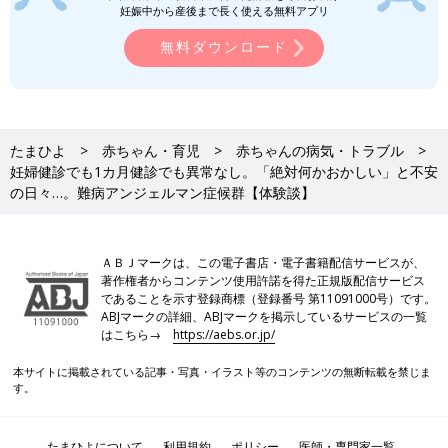
妊娠中から産後まで長く使える無料アプリ
無料ダウンロード
たまひよ
赤ちゃん・育児
赤ちゃんの病気・トラブル
妊婦健診でも1カ月健診でも異常なし。「絶対何かおかしい」と不安
の日々…。難病アンジェルマン症候群【体験談】
ＡＢＪマークは、この電子書店・電子書籍配信サービスが、
著作権者からコンテンツ使用許諾を得た正規版配信サービス
であることを示す登録商標（登録番号 第11091000号）です。
ABJマークの詳細、ABJマークを掲示しているサービスの一覧
はこちら→
https://aebs.or.jp/
本サイトに掲載されている記事・写真・イラスト等のコンテンツの無断転載を禁じま
す。
たまひよについて
利用規約
ポリシー
医師・専門家一覧