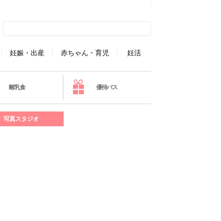
妊娠・出産
赤ちゃん・育児
妊活
離乳食
優待パス
写真スタジオ