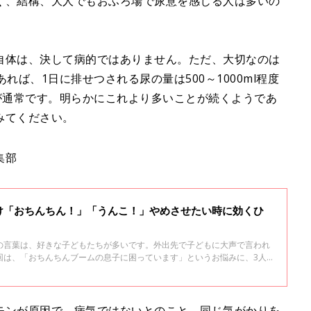
く、結構、大人でもおふろ場で尿意を感じる人は多いの
自体は、決して病的ではありません。ただ、大切なのは
れば、1日に排せつされる尿の量は500～1000ml程度
が通常です。明らかにこれより多いことが続くようであ
みてください。
集部
け「おちんちん！」「うんこ！」やめさせたい時に効くひ
の言葉は、好きな子どもたちが多いです。外出先で子どもに大声で言われ
回は、「おちんちんブームの息子に困っています」というお悩みに、3人
ママの視点でアドバイス！ ママ×医師 友利先生の子育てが楽しくなる処
モンが原因で、病気ではないとのこと。同じ気がかりを