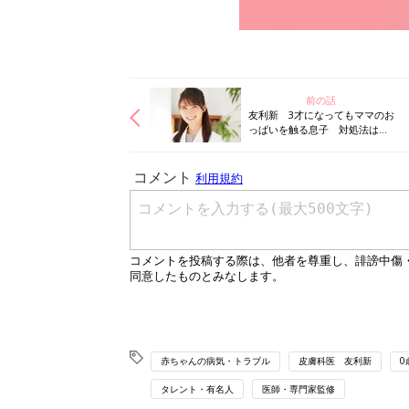
前の話
友利新 3才になってもママのお
っぱいを触る息子 対処法はス
ヌーピー？！
赤ちゃんの病気・トラブル
皮膚科医 友利新
0
タレント・有名人
医師・専門家監修