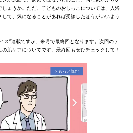
でしょうか。ただ、子どものおしっこについては、入浴
クして、気になることがあれば受診したほうがいいよう
イス”連載ですが、来月で最終回となります。次回のテ
んの肌ケアについてです。最終回もぜひチェックして！
もっと読む
arrow_forward_ios