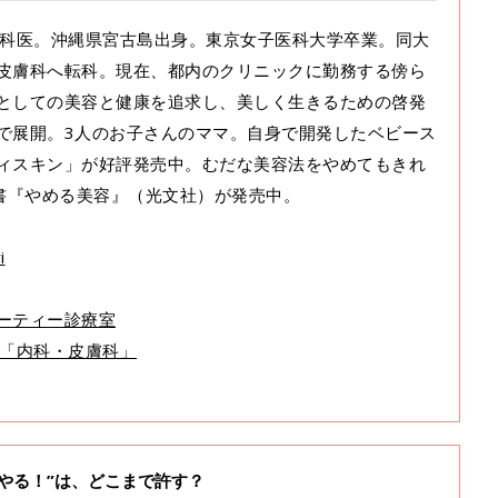
、内科医。沖縄県宮古島出身。東京女子医科大学卒業。同大
皮膚科へ転科。現在、都内のクリニックに勤務する傍ら
としての美容と健康を追求し、美しく生きるための啓発
で展開。3人のお子さんのママ。自身で開発したベビース
ィスキン」が好評発売中。むだな美容法をやめてもきれ
著書『やめる美容』（光文社）が発売中。
i
ーティー診療室
医師「内科・皮膚科」
やる！”は、どこまで許す？