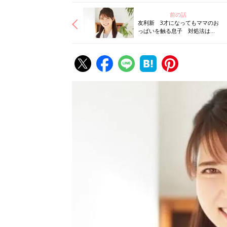
前の話
友利新 3才になってもママのお
っぱいを触る息子 対処法はス
ヌーピー？！