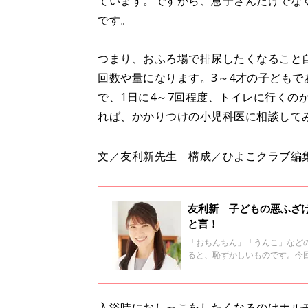
ています。ですから、息子さんだけでな
です。
つまり、おふろ場で排尿したくなること
回数や量になります。3～4才の子どもであ
で、1日に4～7回程度、トイレに行くの
れば、かかりつけの小児科医に相談して
文／友利新先生 構成／ひよこクラブ編
友利新 子どもの悪ふざ
と言！
「おちんちん」「うんこ」など
ると、恥ずかしいものです。今
のママで皮膚科医の友利先生が、
方箋＃34
入浴時におしっこをしたくなるのはホル