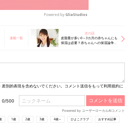
Powered by 
GliaStudios
M
次の話
連載一覧
皮脂量が多い0～3カ月の赤ちゃんにも
u
保湿は必要？赤ちゃんへの保湿論争、
t
友利先生の回答は？
e
歳
1歳
2歳
3歳
4歳～
ひよこクラブ
おすすめ記事