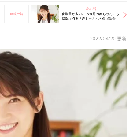
次の話
連載一覧
皮脂量が多い0～3カ月の赤ちゃんにも
保湿は必要？赤ちゃんへの保湿論争、
友利先生の回答は？
2022/04/20
更新